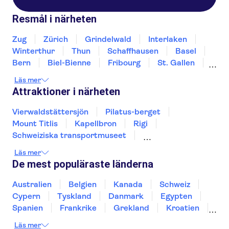
Resmål i närheten
Zug
Zürich
Grindelwald
Interlaken
Winterthur
Thun
Schaffhausen
Basel
Bern
Biel-Bienne
Fribourg
St. Gallen
Bellinzona
Chur
Läs mer
Attraktioner i närheten
Vierwaldstättersjön
Pilatus-berget
Mount Titlis
Kapellbron
Rigi
Schweiziska transportmuseet
Gamla stan i Zürich
Trips from Geneva
Läs mer
Zürichsjön
Brienzsjön
Jungfraujoch
De mest populäraste länderna
Rhine Falls
Australien
Belgien
Kanada
Schweiz
Cypern
Tyskland
Danmark
Egypten
Spanien
Frankrike
Grekland
Kroatien
Irland
Island
Italien
Norge
Polen
Läs mer