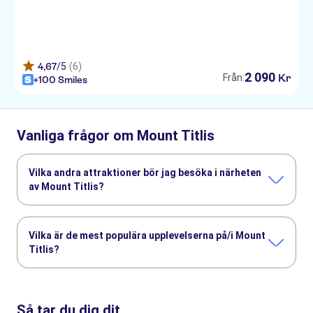
4,67
/5
(6)
2
090
Kr
Från:
+100 Smiles
Vanliga frågor om Mount Titlis
Vilka andra attraktioner bör jag besöka i närheten
av Mount Titlis?
Här är några sevärdheter i Mount Titlis som du inte får
missa:
Vilka är de mest populära upplevelserna på/i Mount
Vierwaldstättersjön
Pilatus-berget
Kapellbron
Rigi
Titlis?
Schweiziska transportmuseet
Dessa är de mest omtyckta aktiviteterna på/i Mount Titlis:
Titlis snow fun for first-time skiers from Lucerne
Så tar du dig dit
Private day tour to Mount Titlis from Zürich