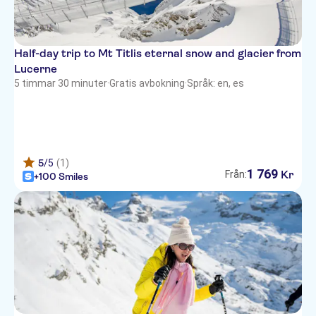
Half-day trip to Mt Titlis eternal snow and glacier from
Lucerne
5 timmar 30 minuter
·
Gratis avbokning
·
Språk: en, es
5
/5
(1)
1
769
Kr
Från:
+100 Smiles