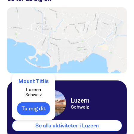
Half-day trip to Mt Titlis eternal snow and glacier from Lucerne
Mount Titlis snow fun for first-time skiers from Zurich
Mount Titlis and glacier excursion from Zurich
Mount Titlis
Luzern
Schweiz
Luzern
Schweiz
Ta mig dit
Se alla aktiviteter i Luzern