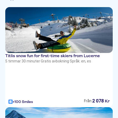
French
Subject expert guide
Stadsrundturer
Portuguese
På landet
Titlis snow fun for first-time skiers from Lucerne
5 timmar 30 minuter
·
Gratis avbokning
·
Språk: en, es
2
078
Kr
Från:
+100 Smiles