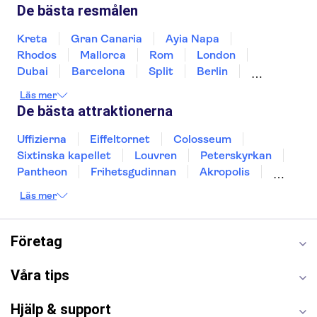
Sverige
Thailand
Turkiet
De bästa resmålen
Kreta
Gran Canaria
Ayia Napa
Rhodos
Mallorca
Rom
London
Dubai
Barcelona
Split
Berlin
New York
Prag
bangkok
Stockholm
Läs mer
Gdansk
Oslo
Helsingfors
Uppsala
De bästa attraktionerna
Helsingborg
Uffizierna
Eiffeltornet
Colosseum
Sixtinska kapellet
Louvren
Peterskyrkan
Pantheon
Frihetsgudinnan
Akropolis
Empire State Building
Moulin Rouge
Läs mer
Burj Khalifa
Keukenhof
Alcatraz
Saltgruvan i Wieliczka
Alhambra
Caminito del Rey
Madame Tussauds London
Företag
London Dungeon
Tivoli
Våra tips
Hjälp & support