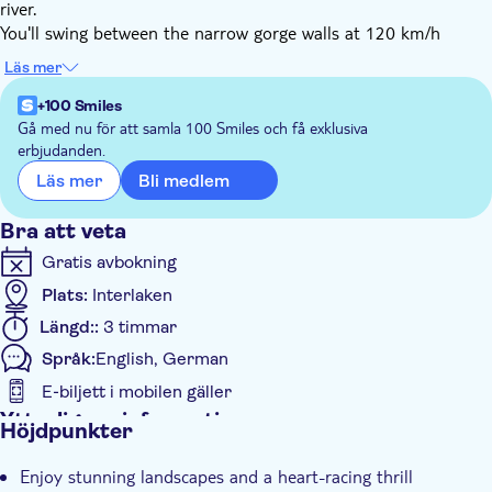
river.
You'll swing between the narrow gorge walls at 120 km/h
before slowing down. This high-thrill Canyon Swing in
Läs mer
Grindelwald is one of the boldest, most heart-pumping
adventure activities in the Swiss Alps. Are you ready to jump?
+100 Smiles
The meeting point schedule is in Interlaken and then your
Gå med nu för att samla 100 Smiles och få exklusiva
erbjudanden.
drive to Grindelwald will begin together with your guide. At the
end of your experience, order your video and explore the
Bli medlem
Läs mer
Glacier Canyon thanks to the included admission.
Bra att veta
Gratis avbokning
Plats:
Interlaken
Längd::
3 timmar
Språk:
English, German
E-biljett i mobilen gäller
Ytterligare information
Höjdpunkter
Omedelbar bekräftelse
Enjoy stunning landscapes and a heart-racing thrill
Subject expert guide