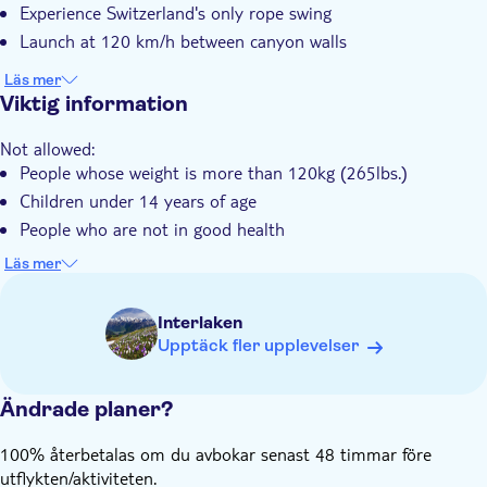
Experience Switzerland's only rope swing
Launch at 120 km/h between canyon walls
Läs mer
Viktig information
Not allowed:
People whose ­weight is more than 120kg (265lbs.)
Children under 14 years of age
People who are not in good health
Know in advance:
Läs mer
At checkout, please remember to choose the meeting point
based on the ticket option you've booked (departure from
Interlaken
Grindelwald or Interlaken)
Upptäck fler upplevelser
Ändrade planer?
100% återbetalas om du avbokar senast 48 timmar före
utflykten/aktiviteten.