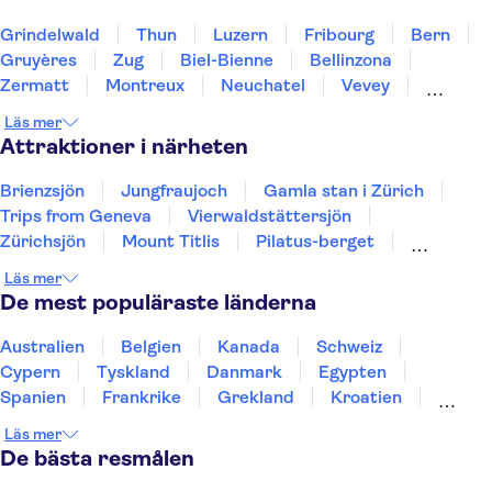
Grindelwald
Thun
Luzern
Fribourg
Bern
Gruyères
Zug
Biel-Bienne
Bellinzona
Zermatt
Montreux
Neuchatel
Vevey
Locarno
Zürich
Läs mer
Attraktioner i närheten
Brienzsjön
Jungfraujoch
Gamla stan i Zürich
Trips from Geneva
Vierwaldstättersjön
Zürichsjön
Mount Titlis
Pilatus-berget
Kapellbron
Rigi
Schweiziska transportmuseet
Läs mer
Rhine Falls
De mest populäraste länderna
Australien
Belgien
Kanada
Schweiz
Cypern
Tyskland
Danmark
Egypten
Spanien
Frankrike
Grekland
Kroatien
Irland
Island
Italien
Norge
Polen
Läs mer
Sverige
Thailand
Turkiet
De bästa resmålen