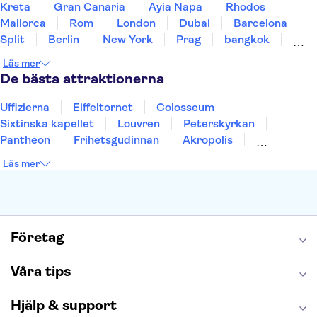
Kreta
Gran Canaria
Ayia Napa
Rhodos
Mallorca
Rom
London
Dubai
Barcelona
Split
Berlin
New York
Prag
bangkok
Stockholm
Gdansk
Oslo
Helsingfors
Läs mer
Uppsala
Helsingborg
De bästa attraktionerna
Uffizierna
Eiffeltornet
Colosseum
Sixtinska kapellet
Louvren
Peterskyrkan
Pantheon
Frihetsgudinnan
Akropolis
Empire State Building
Moulin Rouge
Läs mer
Burj Khalifa
Keukenhof
Alcatraz
Saltgruvan i Wieliczka
Alhambra
Caminito del Rey
Madame Tussauds London
London Dungeon
Tivoli
Företag
Våra tips
Hjälp & support