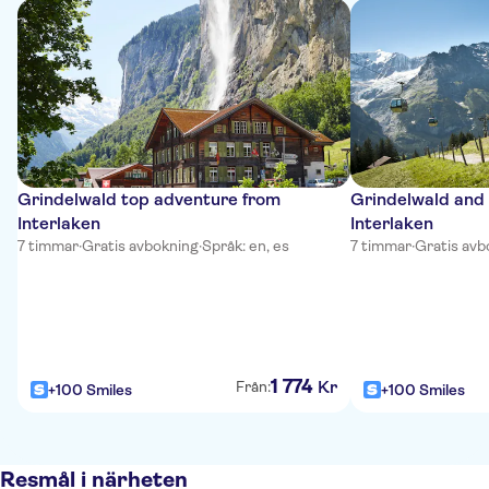
Grindelwald top adventure from
Grindelwald and
Interlaken
Interlaken
7 timmar
·
Gratis avbokning
·
Språk: en, es
7 timmar
·
Gratis avb
1
774
Kr
Från:
+100 Smiles
+100 Smiles
Resmål i närheten