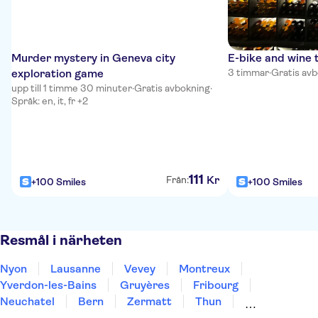
Murder mystery in Geneva city
E-bike and wine 
exploration game
3 timmar
·
Gratis av
upp till 1 timme 30 minuter
·
Gratis avbokning
·
Språk: en, it, fr +2
111
Kr
Från:
+100 Smiles
+100 Smiles
Resmål i närheten
Nyon
Lausanne
Vevey
Montreux
Yverdon-les-Bains
Gruyères
Fribourg
Neuchatel
Bern
Zermatt
Thun
Biel-Bienne
Interlaken
Grindelwald
Bellinzona