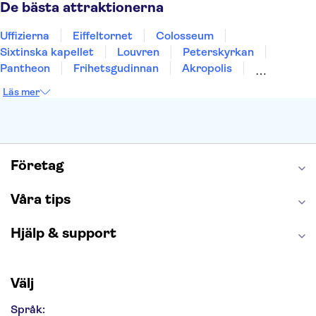
Uppsala
Helsingborg
De bästa attraktionerna
Uffizierna
Eiffeltornet
Colosseum
Sixtinska kapellet
Louvren
Peterskyrkan
Pantheon
Frihetsgudinnan
Akropolis
Empire State Building
Moulin Rouge
Läs mer
Burj Khalifa
Keukenhof
Alcatraz
Saltgruvan i Wieliczka
Alhambra
Caminito del Rey
Madame Tussauds London
London Dungeon
Tivoli
Företag
Våra tips
Hjälp & support
Välj
Språk: