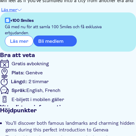
will feel as if you've stumbled into a city from another era and
getting to know more about the local culture, the local spots
Läs mer
where people like to go for a coffee or for having dinner.
You will get introduced to the city as if you just met your best
+100 Smiles
friend from overseas, and they would be showing you their city.
Gå med nu för att samla 100 Smiles och få exklusiva
erbjudanden.
Bli medlem
Läs mer
Bra att veta
Gratis avbokning
Plats:
Genève
Längd::
2 timmar
Språk:
English, French
E-biljett i mobilen gäller
Ytterligare information
Höjdpunkter
Omedelbar bekräftelse
You'll discover both famous landmarks and charming hidden
Officiell återförsäljare
gems during this perfect introduction to Geneva
Guidad rundtur