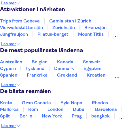
Läs mer
Attraktioner i närheten
Trips from Geneva
Gamla stan i Zürich
Vierwaldstättersjön
Zürichsjön
Brienzsjön
Jungfraujoch
Pilatus-berget
Mount Titlis
Kapellbron
Rigi
Schweiziska transportmuseet
Läs mer
Rhine Falls
De mest populäraste länderna
Australien
Belgien
Kanada
Schweiz
Cypern
Tyskland
Danmark
Egypten
Spanien
Frankrike
Grekland
Kroatien
Irland
Island
Italien
Norge
Polen
Läs mer
Sverige
Thailand
Turkiet
De bästa resmålen
Kreta
Gran Canaria
Ayia Napa
Rhodos
Mallorca
Rom
London
Dubai
Barcelona
Split
Berlin
New York
Prag
bangkok
Stockholm
Gdansk
Oslo
Helsingfors
Läs mer