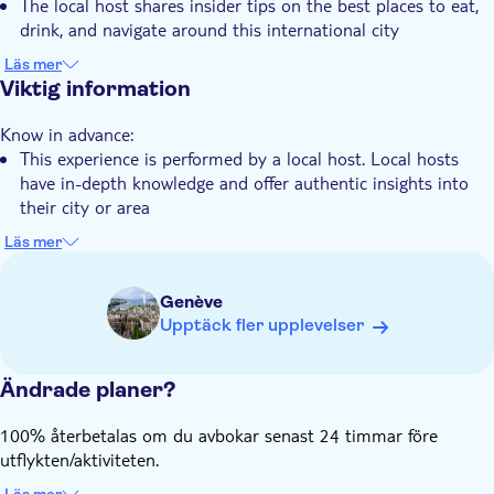
The local host shares insider tips on the best places to eat,
Lokal prägel
drink, and navigate around this international city
This efficient 2-hour walking experience ensures you make
Liten grupp
Läs mer
the most of your time
Viktig information
Elektronisk biljett
Your experience benefits from a small group setting, limited
Djurvänlig
Know in advance:
to just 8 travellers, creating a personal atmosphere
This experience is performed by a local host. Local hosts
It's your chance to explore Geneva's unique blend of Swiss
have in-depth knowledge and offer authentic insights into
charm, international influence, and lakeside beauty
their city or area
You will be part of a small group of up to 8 travellers
Läs mer
The itinerary adapts to travellers' interests and walking pace
Stops may vary depending on weather conditions
Genève
This is a walking tour showcasing city highlights and does
Upptäck fler upplevelser
not include entry tickets to public transportation,
monuments or attractions
Ändrade planer?
The experience starts on time and for organisational reasons
there can be no waiting
100% återbetalas om du avbokar senast 24 timmar före
utflykten/aktiviteten.