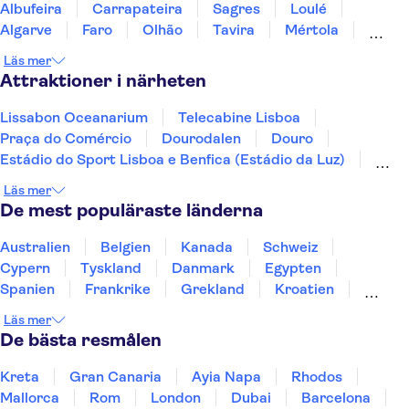
Albufeira
Carrapateira
Sagres
Loulé
Algarve
Faro
Olhão
Tavira
Mértola
Sesimbra
Tróia
Évora
Läs mer
Attraktioner i närheten
Lissabon Oceanarium
Telecabine Lisboa
Praça do Comércio
Dourodalen
Douro
Estádio do Sport Lisboa e Benfica (Estádio da Luz)
Jerónimos-klostret
Nationella vagnmuseet
Läs mer
Arco da Rua Augusta
Calouste Gulbenkian Museum
De mest populäraste länderna
Lissabons zoo
Pena-palatset
Peneda-Geres nationalpark
Benagil-grottan
Australien
Belgien
Kanada
Schweiz
Moriska slottet
Cypern
Tyskland
Danmark
Egypten
Spanien
Frankrike
Grekland
Kroatien
Irland
Island
Italien
Norge
Polen
Läs mer
Sverige
Thailand
Turkiet
De bästa resmålen
Kreta
Gran Canaria
Ayia Napa
Rhodos
Mallorca
Rom
London
Dubai
Barcelona