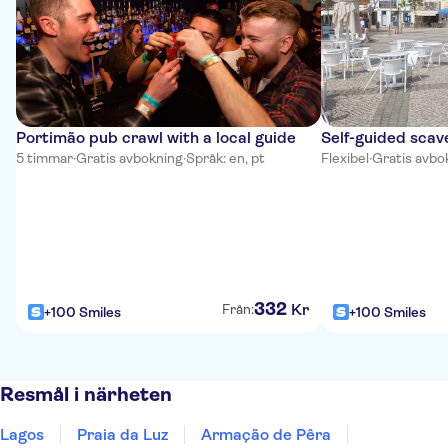
Portimão pub crawl with a local guide
Self-guided scav
5 timmar
·
Gratis avbokning
·
Språk: en, pt
Flexibel
·
Gratis avbo
332
Kr
Från:
+100 Smiles
+100 Smiles
Resmål i närheten
Lagos
Praia da Luz
Armação de Pêra