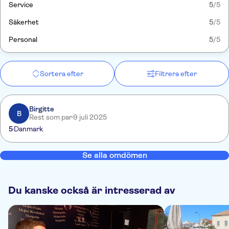
Service
5
/5
Säkerhet
5
/5
Personal
5
/5
Sortera efter
Filtrera efter
Birgitte
B
Rest som par
9 juli 2025
5
Danmark
Se alla omdömen
Du kanske också är intresserad av