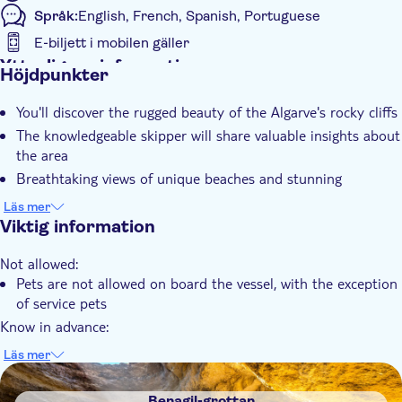
Språk:
English, French, Spanish, Portuguese
E-biljett i mobilen gäller
Ytterligare information
Höjdpunkter
Omedelbar bekräftelse
You'll discover the rugged beauty of the Algarve's rocky cliffs
Guidad rundtur
The knowledgeable skipper will share valuable insights about
Elektronisk biljett
the area
Breathtaking views of unique beaches and stunning
landscapes that leave a lasting impression
Läs mer
Viktig information
Not allowed:
Pets are not allowed on board the vessel, with the exception
of service pets
Know in advance:
The local operator reserves the right to cancel the tour due
Läs mer
to weather conditions
DSA1Benagil-grottan
Benagil-grottan