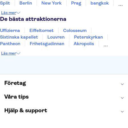
Split
Berlin
New York
Prag
bangkok
Stockholm
Gdansk
Oslo
Helsingfors
Läs mer
Uppsala
Helsingborg
De bästa attraktionerna
Uffizierna
Eiffeltornet
Colosseum
Sixtinska kapellet
Louvren
Peterskyrkan
Pantheon
Frihetsgudinnan
Akropolis
Empire State Building
Moulin Rouge
Läs mer
Burj Khalifa
Keukenhof
Alcatraz
Saltgruvan i Wieliczka
Alhambra
Caminito del Rey
Madame Tussauds London
London Dungeon
Tivoli
Företag
Våra tips
Hjälp & support