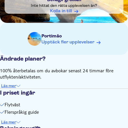
Inte hittat den rätta upplevelsen än?
Kolla in till
Portimão
Upptäck fler upplevelser
Ändrade planer?
100% återbetalas om du avbokar senast 24 timmar före
utflykten/aktiviteten.
Läs mer
I priset ingår
Flytväst
Flerspråkig guide
Läs mer