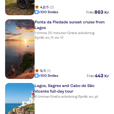
Quinta dos Caracois
4,2
/5
(2)
863
+100 Smiles
Kr
Från:
Pousada de Juventude Lagos
Ponta da Piedade sunset cruise from
Clube Porto Mos
Lagos
1 timme 30 minuter
·
Gratis avbokning
·
Hotel Marina Rio
Språk: en, fr, es +2
Dom Pedro Lagos
Residencial Sol a Sol
Buganvilia Apartments
5
/5
(1)
Vila Palmeira
443
+100 Smiles
Kr
Från:
Clube Porto Mos
Lagos, Sagres and Cabo de São
Vicente full-day tour
Jardim da Meia Praia
8 timmar
·
Gratis avbokning
·
Språk: en, pt
Quinta das Barradas
Monte Rosa