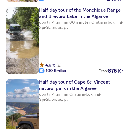
Estrela da Luz
Half-day tour of the Monchique Range
and Bravura Lake in the Algarve
Da Baleeira
upp till 4 timmar 30 minuter
·
Gratis avbokning
·
Språk: en, es, pt
Apartamentos Turisticos
Marsol
Via Don'Ana Hotel
Lagosmar Hotel
4,6
/5
(2)
Azul Apartments
875
+100 Smiles
Kr
Från:
The View – Santo Antonio Villas,
Half-day tour of Cape St. Vincent
Golf & Spa
natural park in the Algarve
Vilamar Hotel
upp till 4 timmar
·
Gratis avbokning
·
Språk: en, es, pt
Casa Paula
Casa Mae
Sagres Time Apartamentos