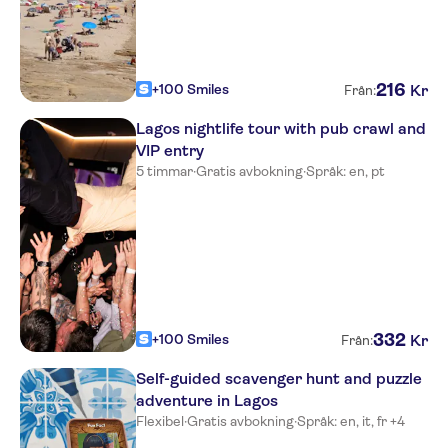
Vila Valverde - Design &
Country Hotel
Riomar
216
+100 Smiles
Kr
Från:
Dom Manuel Hotel
Lagos nightlife tour with pub crawl and
Pontalaia Apartamentos
Turisticos
VIP entry
5 timmar
·
Gratis avbokning
·
Språk: en, pt
Mareta Beach House Boutique
Residence
Magnolia Mar
Porto de Mos Golf & Beach B&B
Quinta de Encosta Velha
332
+100 Smiles
Kr
Från:
Boutique Hotel Vivenda
Miranda
Self-guided scavenger hunt and puzzle
adventure in Lagos
Casa das Laranjeiras
Flexibel
·
Gratis avbokning
·
Språk: en, it, fr +4
Boavista Golf & Spa Resort