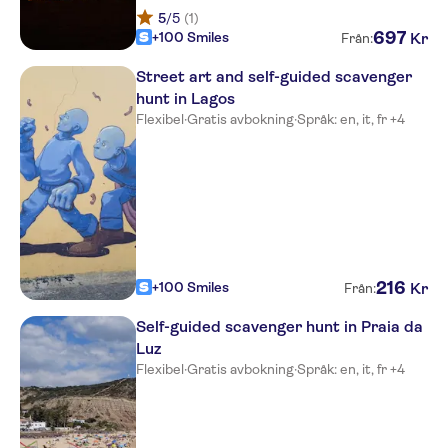
Cascade Wellness Resort
5
/5
(1)
697
+100 Smiles
Kr
Från:
Belmar Spa & Beach Resort
Street art and self-guided scavenger
Memmo Baleeira Hotel
hunt in Lagos
Flexibel
·
Gratis avbokning
·
Språk: en, it, fr +4
Hotel Residencial Salema
Costa D'oiro Ambiance Village
Lagos Avenida Hotel
Baluarte da Vila Apartments
Mareta Beach Boutique Bed
216
+100 Smiles
Kr
Från:
and Breakfast
Self-guided scavenger hunt in Praia da
Ancora Park
Luz
Flexibel
·
Gratis avbokning
·
Språk: en, it, fr +4
Palm Villa Estudios
Villa Valmar