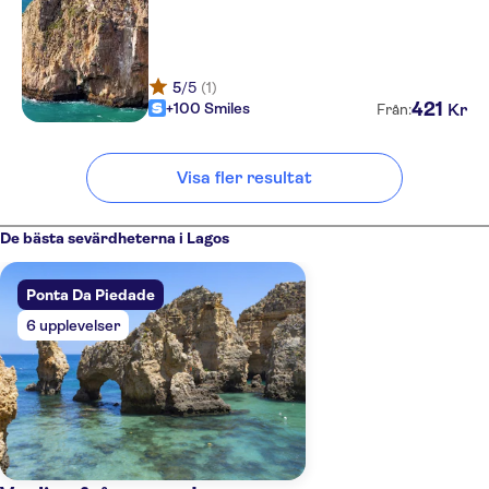
Casa Lusa
Avenida dos Descobrimentos
5
/5
(1)
421
+100 Smiles
Kr
Från:
Don Tenorio Aparthotel
Iberostar Selection Lagos
Visa fler resultat
Algarve
Don Ana Apartments
De bästa sevärdheterna i Lagos
Lagos Youth Hostel
Ponta Da Piedade
Avenida dos Descobrimentos
6 upplevelser