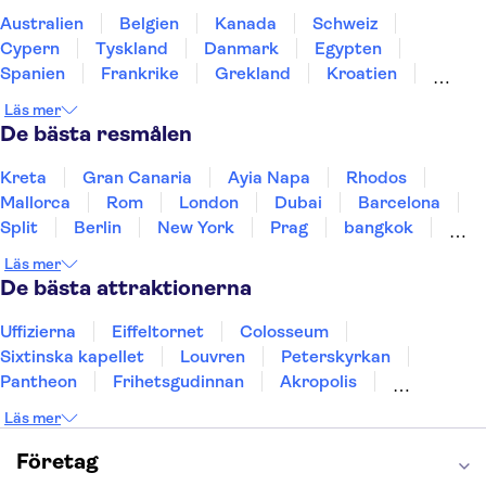
Australien
Belgien
Kanada
Schweiz
Cypern
Tyskland
Danmark
Egypten
Spanien
Frankrike
Grekland
Kroatien
Irland
Island
Italien
Norge
Polen
Läs mer
Sverige
Thailand
Turkiet
De bästa resmålen
Kreta
Gran Canaria
Ayia Napa
Rhodos
Mallorca
Rom
London
Dubai
Barcelona
Split
Berlin
New York
Prag
bangkok
Stockholm
Gdansk
Oslo
Helsingfors
Läs mer
Uppsala
Helsingborg
De bästa attraktionerna
Uffizierna
Eiffeltornet
Colosseum
Sixtinska kapellet
Louvren
Peterskyrkan
Pantheon
Frihetsgudinnan
Akropolis
Empire State Building
Moulin Rouge
Läs mer
Burj Khalifa
Keukenhof
Alcatraz
Saltgruvan i Wieliczka
Alhambra
Företag
Caminito del Rey
Madame Tussauds London