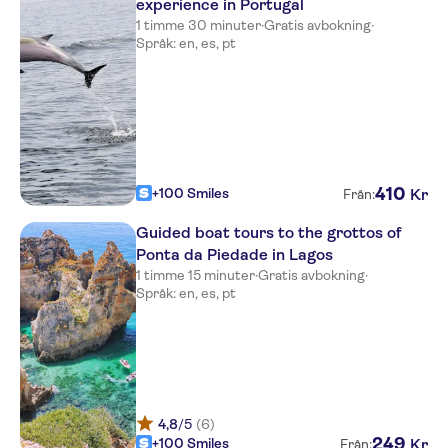
Marina Club Lagos Resort
experience in Portugal
1 timme 30 minuter
·
Gratis avbokning
·
Casa da Moura
Språk: en, es, pt
Hotel Baia da Luz
Pensao das Dunas
Solar de Mos Hotel
Luzmar Villas
410
+100 Smiles
Kr
Från:
Sollagos Apartamentos
Guided boat tours to the grottos of
Turisticos
Ponta da Piedade in Lagos
1 timme 15 minuter
·
Gratis avbokning
·
Casa Rosa Montes
Språk: en, es, pt
Hotel Mira Sagres
Marina Club Apartments II
Boutique Hotel Marina S. Roque
4,8
/5
(6)
Luz Ocean Club
249
+100 Smiles
Kr
Från: