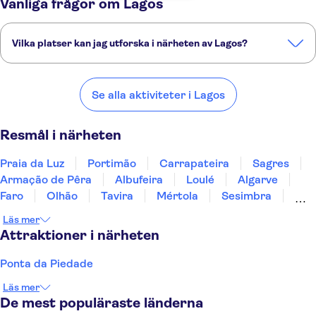
Vanliga frågor om Lagos
Vilka platser kan jag utforska i närheten av Lagos?
Här är några av våra favoritplatser att besöka i närheten av Lagos:
Praia da Luz
Portimão
Carrapateira
Sagres
Armação de Pêra
Se alla aktiviteter i Lagos
Resmål i närheten
Praia da Luz
Portimão
Carrapateira
Sagres
Armação de Pêra
Albufeira
Loulé
Algarve
Faro
Olhão
Tavira
Mértola
Sesimbra
Tróia
Évora
Läs mer
Attraktioner i närheten
Ponta da Piedade
Läs mer
De mest populäraste länderna