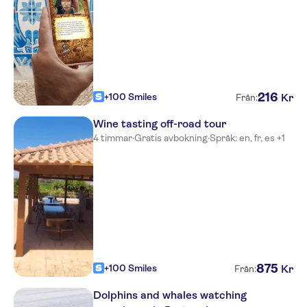
Sol Nascente
Hotel Luz Bay
Aparthotel Navigator
216
+100 Smiles
Kr
Från:
Aparthotel Orquidea
Wine tasting off-road tour
Hotel Belavista da Luz
4 timmar
·
Gratis avbokning
·
Språk: en, fr, es +1
Quinta Do Mar Da Luz
Canavial I & II Apartments
Aqualuz Suite Hotel
Apartamentos
Vilabranca Apartments
875
+100 Smiles
Kr
Från:
Pousada de Sagres - Charming
Hotel
Dolphins and whales watching