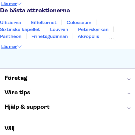
Stockholm
Gdansk
Oslo
Helsingfors
Läs mer
Uppsala
Helsingborg
De bästa attraktionerna
Uffizierna
Eiffeltornet
Colosseum
Sixtinska kapellet
Louvren
Peterskyrkan
Pantheon
Frihetsgudinnan
Akropolis
Empire State Building
Moulin Rouge
Läs mer
Burj Khalifa
Keukenhof
Alcatraz
Saltgruvan i Wieliczka
Alhambra
Caminito del Rey
Madame Tussauds London
London Dungeon
Tivoli
Företag
Våra tips
Hjälp & support
Välj