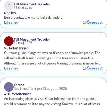
TUI Musement Traveler
T
11 maj 2026
5
Italien
Ben organizzata e molto bella da vedere.
Läs mer
Översätt
TUI Musement Traveler
T
10 maj 2026
5
Storbritannien
Our tour guide, Margaret, was so friendly and knowledgeable. The
salt mine itself is mind-blowing and the tour was outstanding.
Although there were a lot of people touring the mine, it never felt
Läs mer
Översätt
as though we were rushed and everyone was so polite. I highly
recommend this tour.
Teresa
T
Rest med familjen
13 augusti 2025
4.6
Storbritannien
An interesting place to visit. Great information from the guide. I
would recommend it to anyone visiting Krakow. It is a lot of stairs