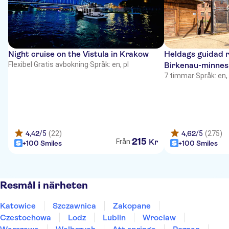
Night cruise on the Vistula in Krakow
Heldags guidad r
Flexibel
·
Gratis avbokning
·
Språk: en, pl
Birkenau-minnes
7 timmar
·
Språk: en, 
4,42
/5
(22)
4,62
/5
(275)
215
Kr
Från:
+100 Smiles
+100 Smiles
Resmål i närheten
Katowice
Szczawnica
Zakopane
Czestochowa
Lodz
Lublin
Wroclaw