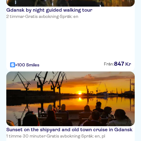
Gdansk by night guided walking tour
2 timmar
·
Gratis avbokning
·
Språk: en
847
Kr
Från:
+100 Smiles
Sunset on the shipyard and old town cruise in Gdansk
1 timme 30 minuter
·
Gratis avbokning
·
Språk: en, pl