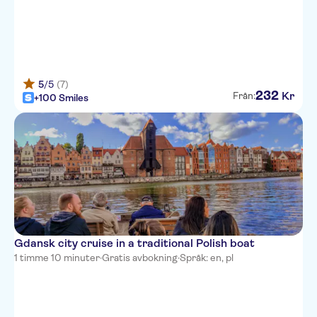
5
/5
(7)
232
Kr
Från:
+100 Smiles
Gdansk city cruise in a traditional Polish boat
1 timme 10 minuter
·
Gratis avbokning
·
Språk: en, pl