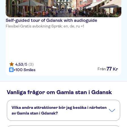
Self-guided tour of Gdansk with audioguide
Flexibel
·
Gratis avbokning
·
Språk: en, de, ru +1
4,53
/5
(3)
77
Kr
Från:
+100 Smiles
Vanliga frågor om Gamla stan i Gdansk
Vilka andra attraktioner bör jag besöka i närheten
av Gamla stan i Gdansk?
Här är några sevärdheter i Gamla stan i Gdansk som du inte