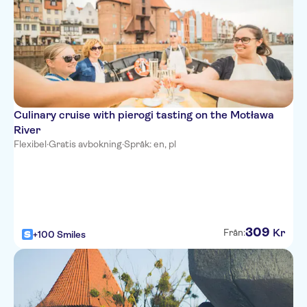
Culinary cruise with pierogi tasting on the Motława
River
Flexibel
·
Gratis avbokning
·
Språk: en, pl
309
Kr
Från:
+100 Smiles