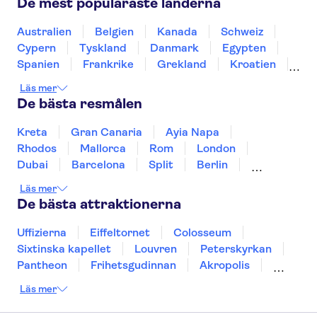
De mest populäraste länderna
Saltgruvan i Wieliczka
Wisła
Wawel-slottet
Krakow Gamla stan
Australien
Belgien
Kanada
Schweiz
Gamla stan, Warszawa
Vistula River
Cypern
Tyskland
Danmark
Egypten
Kulturpalatset
Mariakyrkan i Krakow
Spanien
Frankrike
Grekland
Kroatien
Irland
Island
Italien
Norge
Polen
Läs mer
Sverige
Thailand
Turkiet
De bästa resmålen
Kreta
Gran Canaria
Ayia Napa
Rhodos
Mallorca
Rom
London
Dubai
Barcelona
Split
Berlin
New York
Prag
bangkok
Stockholm
Läs mer
Gdansk
Oslo
Helsingfors
Uppsala
De bästa attraktionerna
Helsingborg
Uffizierna
Eiffeltornet
Colosseum
Sixtinska kapellet
Louvren
Peterskyrkan
Pantheon
Frihetsgudinnan
Akropolis
Empire State Building
Moulin Rouge
Läs mer
Burj Khalifa
Keukenhof
Alcatraz
Saltgruvan i Wieliczka
Alhambra