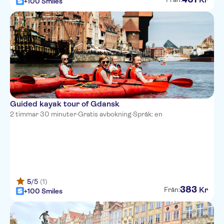
+100 Smiles
Guided kayak tour of Gdansk
2 timmar 30 minuter
·
Gratis avbokning
·
Språk: en
5
/5
(1)
383
Kr
Från:
+100 Smiles