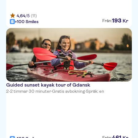
4,64
/5
(11)
193
Kr
Från:
+100 Smiles
Guided sunset kayak tour of Gdansk
2-2 timmar 30 minuter
·
Gratis avbokning
·
Språk: en
461
Kr
Från: