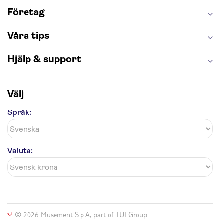
Caminito del Rey
Madame Tussauds London
Företag
London Dungeon
Tivoli
Våra tips
Hjälp & support
Välj
Språk:
Valuta:
© 2026 Musement S.p.A, part of TUI Group