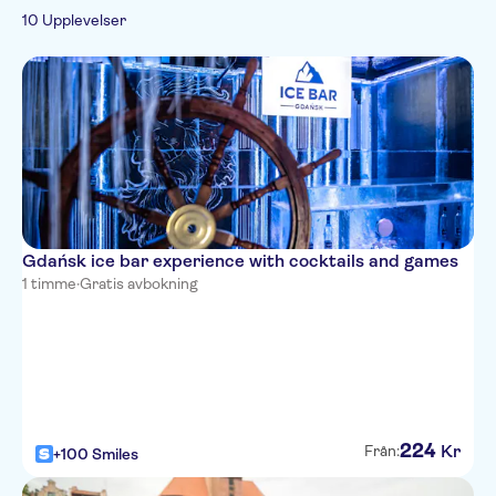
Spanish
Stadsrundturer
Båtturer
Entréavgift ingår
Rundturer till fots
10 Upplevelser
Russian
Folkliga
Mat & dryck
Måltid ingår
Utomhusaktiviteter
traditioner
Rullstolsanpassad
Vandringar &
Vattenaktiviteter
cykelturer
Gdańsk ice bar experience with cocktails and games
1 timme
·
Gratis avbokning
224
Kr
Från:
+100 Smiles