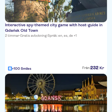
Interactive spy-themed city game with host-guide in
Gdańsk Old Town
2 timmar
·
Gratis avbokning
·
Språk: en, es, de +1
232
Kr
Från:
+100 Smiles