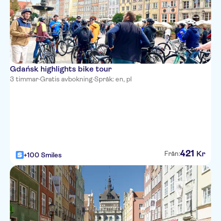
Gdańsk highlights bike tour
3 timmar
·
Gratis avbokning
·
Språk: en, pl
421
Kr
Från:
+100 Smiles