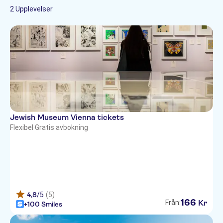
2 Upplevelser
Jewish Museum Vienna tickets
Flexibel
·
Gratis avbokning
4,8
/5
(5)
166
Kr
Från:
+100 Smiles