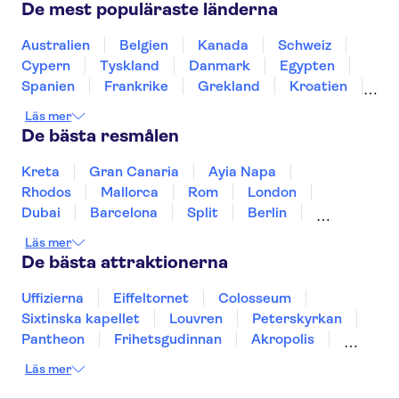
Fästningen Hohensalzburg
Stefansdomen
De mest populäraste länderna
Kejserliga skattkammaren
Mozart-Wohnhaus
Family Park
Swarovski Crystal Worlds
Australien
Belgien
Kanada
Schweiz
Cypern
Tyskland
Danmark
Egypten
Spanien
Frankrike
Grekland
Kroatien
Irland
Island
Italien
Norge
Polen
Läs mer
Sverige
Thailand
Turkiet
De bästa resmålen
Kreta
Gran Canaria
Ayia Napa
Rhodos
Mallorca
Rom
London
Dubai
Barcelona
Split
Berlin
New York
Prag
bangkok
Stockholm
Läs mer
Gdansk
Oslo
Helsingfors
Uppsala
De bästa attraktionerna
Helsingborg
Uffizierna
Eiffeltornet
Colosseum
Sixtinska kapellet
Louvren
Peterskyrkan
Pantheon
Frihetsgudinnan
Akropolis
Empire State Building
Moulin Rouge
Läs mer
Burj Khalifa
Keukenhof
Alcatraz