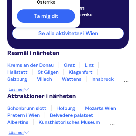
Österrike
Wien
Österrike
Ta mig dit
Se alla aktiviteter i Wien
Resmål i närheten
Krems an der Donau
Graz
Linz
Hallstatt
St Gilgen
Klagenfurt
Salzburg
Villach
Wattens
Innsbruck
Tarrenz
Bregenz
Läs mer
Attraktioner i närheten
Schonbrunn slott
Hofburg
Mozarts Wien
Pratern i Wien
Belvedere palatset
Albertina
Kunsthistorisches Museum
Leopold-museet
Spanish Riding School
Läs mer