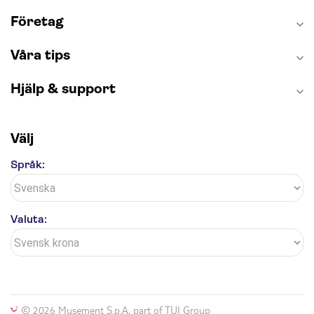
Saltgruvan i Wieliczka
Alhambra
Caminito del Rey
Madame Tussauds London
Företag
London Dungeon
Tivoli
Våra tips
Hjälp & support
Välj
Språk:
Valuta:
© 2026 Musement S.p.A, part of TUI Group