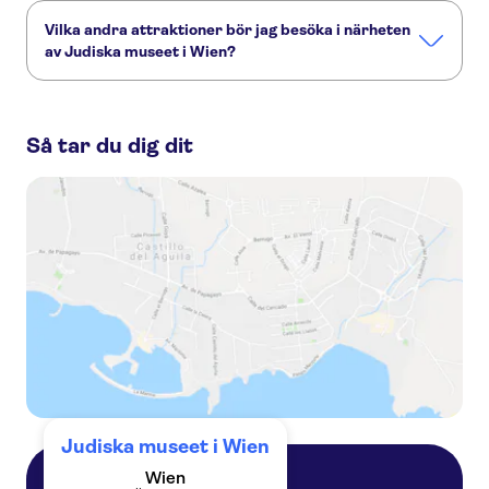
Vilka andra attraktioner bör jag besöka i närheten
av Judiska museet i Wien?
Här är några sevärdheter i Judiska museet i Wien som du
inte får missa:
Så tar du dig dit
Schonbrunn slott
Hofburg
Mozarts Wien
Pratern i Wien
Belvedere palatset
Albertina
Judiska museet i Wien
Wien