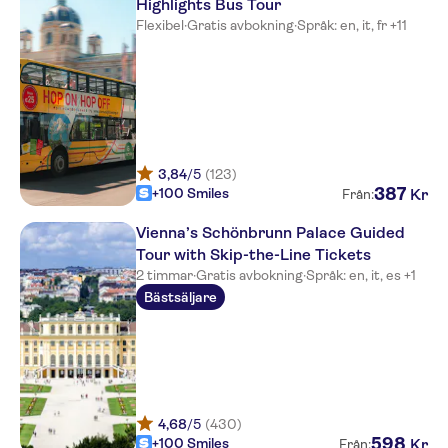
Highlights Bus Tour
Flexibel
·
Gratis avbokning
·
Språk: en, it, fr +11
3,84
/5
(123)
387
+100 Smiles
Kr
Från:
Vienna’s Schönbrunn Palace Guided
Tour with Skip-the-Line Tickets
2 timmar
·
Gratis avbokning
·
Språk: en, it, es +1
Bästsäljare
4,68
/5
(430)
598
+100 Smiles
Kr
Från: