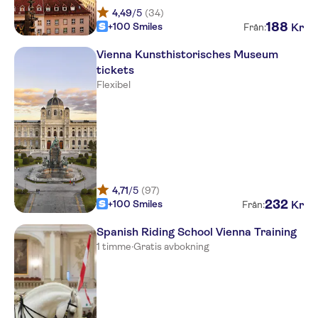
4,49
/5
(34)
188
+100 Smiles
Kr
Från:
Vienna Kunsthistorisches Museum
tickets
Flexibel
4,71
/5
(97)
232
+100 Smiles
Kr
Från:
Spanish Riding School Vienna Training
1 timme
·
Gratis avbokning