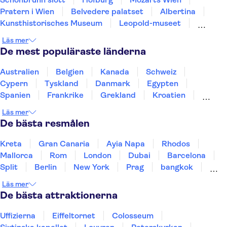
Pratern i Wien
Belvedere palatset
Albertina
Kunsthistorisches Museum
Leopold-museet
Spanish Riding School
Stefansdomen
Läs mer
Kejserliga skattkammaren
Family Park
De mest populäraste länderna
MuseumsQuartier
Sigmund Freud-museet
Judiska museet i Wien
Australien
Belgien
Kanada
Schweiz
Cypern
Tyskland
Danmark
Egypten
Spanien
Frankrike
Grekland
Kroatien
Irland
Island
Italien
Norge
Polen
Läs mer
Sverige
Thailand
Turkiet
De bästa resmålen
Kreta
Gran Canaria
Ayia Napa
Rhodos
Mallorca
Rom
London
Dubai
Barcelona
Split
Berlin
New York
Prag
bangkok
Stockholm
Gdansk
Oslo
Helsingfors
Läs mer
Uppsala
Helsingborg
De bästa attraktionerna
Uffizierna
Eiffeltornet
Colosseum