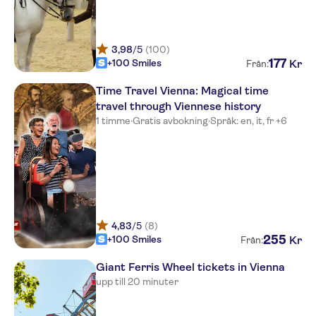
3,98
/5
(100)
177
+100 Smiles
Kr
Från:
Time Travel Vienna: Magical time
travel through Viennese history
1 timme
·
Gratis avbokning
·
Språk: en, it, fr +6
4,83
/5
(8)
255
+100 Smiles
Kr
Från:
Giant Ferris Wheel tickets in Vienna
upp till 20 minuter