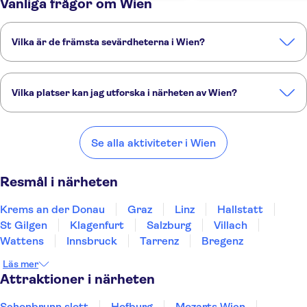
Vanliga frågor om Wien
Vilka är de främsta sevärdheterna i Wien?
Det här är de sevärdheter du inte får missa i Wien:
Schonbrunn slott
Hofburg
Mozarts Wien
Pratern i Wien
Vilka platser kan jag utforska i närheten av Wien?
Belvedere palatset
Här är några av våra favoritplatser att besöka i närheten av Wien:
Krems an der Donau
Graz
Linz
Hallstatt
St Gilgen
Se alla aktiviteter i Wien
Resmål i närheten
Krems an der Donau
Graz
Linz
Hallstatt
St Gilgen
Klagenfurt
Salzburg
Villach
Wattens
Innsbruck
Tarrenz
Bregenz
Läs mer
Attraktioner i närheten
Schonbrunn slott
Hofburg
Mozarts Wien