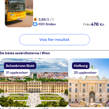
3,86
/5
(7)
476
+100 Smiles
Kr
Från:
Visa fler resultat
De bästa sevärdheterna i Wien
Schonbrunn Slott
Hofburg
31 upplevelser
25 upplevelser