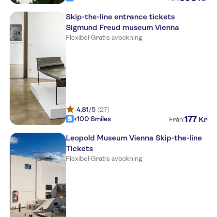
Skip-the-line entrance tickets
Sigmund Freud museum Vienna
Flexibel
·
Gratis avbokning
4,81
/5
(27)
177
+100 Smiles
Kr
Från:
Leopold Museum Vienna Skip-the-line
Tickets
Flexibel
·
Gratis avbokning