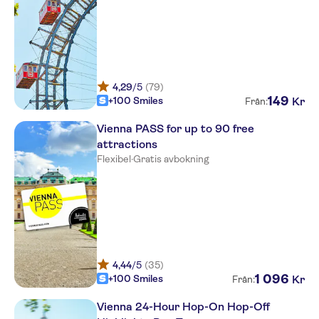
4,29
/5
(79)
149
+100 Smiles
Kr
Från:
Vienna PASS for up to 90 free
attractions
Flexibel
·
Gratis avbokning
4,44
/5
(35)
1
096
+100 Smiles
Kr
Från:
Vienna 24-Hour Hop-On Hop-Off