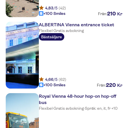
4,83
/5
(42)
210
+100 Smiles
Kr
Från:
ALBERTINA Vienna entrance ticket
Flexibel
·
Gratis avbokning
Bästsäljare
4,66
/5
(62)
220
+100 Smiles
Kr
Från:
Royal Vienna 48-hour hop-on hop-off
bus
Flexibel
·
Gratis avbokning
·
Språk: en, it, fr +10