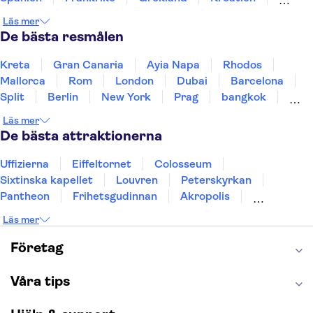
Irland
Island
Italien
Norge
Polen
Läs mer
Sverige
Thailand
Turkiet
De bästa resmålen
Kreta
Gran Canaria
Ayia Napa
Rhodos
Mallorca
Rom
London
Dubai
Barcelona
Split
Berlin
New York
Prag
bangkok
Stockholm
Gdansk
Oslo
Helsingfors
Läs mer
Uppsala
Helsingborg
De bästa attraktionerna
Uffizierna
Eiffeltornet
Colosseum
Sixtinska kapellet
Louvren
Peterskyrkan
Pantheon
Frihetsgudinnan
Akropolis
Empire State Building
Moulin Rouge
Läs mer
Burj Khalifa
Keukenhof
Alcatraz
Saltgruvan i Wieliczka
Alhambra
Företag
Caminito del Rey
Madame Tussauds London
London Dungeon
Tivoli
Våra tips