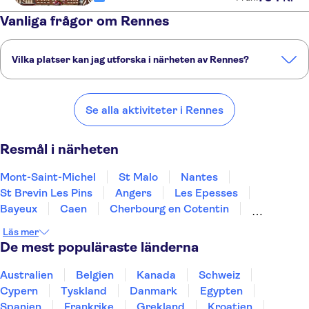
Vanliga frågor om Rennes
Vilka platser kan jag utforska i närheten av Rennes?
Här är några av våra favoritplatser att besöka i närheten av Rennes:
Mont-Saint-Michel
St Malo
Nantes
St Brevin Les Pins
Angers
Se alla aktiviteter i Rennes
Resmål i närheten
Mont-Saint-Michel
St Malo
Nantes
St Brevin Les Pins
Angers
Les Epesses
Bayeux
Caen
Cherbourg en Cotentin
Quimper
Chinon
Villandry
Azay-Le-Rideau
Läs mer
Tours
Deauville
De mest populäraste länderna
Australien
Belgien
Kanada
Schweiz
Cypern
Tyskland
Danmark
Egypten
Spanien
Frankrike
Grekland
Kroatien