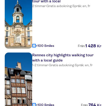
tour with a local
2 timmar
·
Gratis avbokning
·
Språk: en, fr
1
428
+100 Smiles
Kr
Från:
Rennes city highlights walking tour
with a local guide
1-2 timmar
·
Gratis avbokning
·
Språk: en, fr
764
+100 Smiles
Kr
Från: