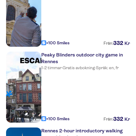
332
+100 Smiles
Kr
Från:
Peaky Blinders outdoor city game in
Rennes
1-2 timmar
·
Gratis avbokning
·
Språk: en, fr
332
+100 Smiles
Kr
Från:
Rennes 2-hour introductory walking