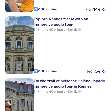
144
+100 Smiles
Kr
Från:
Explore Rennes freely with an
immersive audio tour
1-1 timme 40 minuter
·
Språk: fr
54
+100 Smiles
Kr
Från:
On the trail of poisoner Hélène Jégado
immersive audio tour in Rennes
1-1 timme 40 minuter
·
Språk: fr