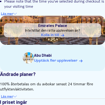
Please note that the time you've selected during checkout is
your visiting time
For guests who choose Option 2, the afternoon tea is first
Läs mer
served in the lobby lounge. You will then be escorted to the
DSA1Emirates Palace
Observation Deck at 300
Emirates Palace
Inte hittat den rätta upplevelsen än?
Kolla in till
Abu Dhabi
Upptäck fler upplevelser
Ändrade planer?
100% återbetalas om du avbokar senast 24 timmar före
utflykten/aktiviteten.
Läs mer
I priset ingår