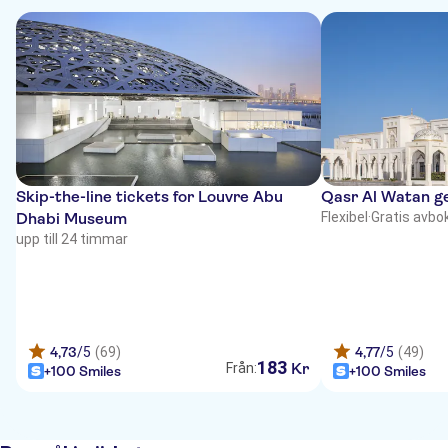
Skip-the-line tickets for Louvre Abu
Qasr Al Watan g
Dhabi Museum
Flexibel
·
Gratis avbo
upp till 24 timmar
4,73
/5
(69)
4,77
/5
(49)
183
Kr
Från:
+100 Smiles
+100 Smiles