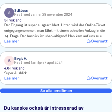
StBJess
S
Rest med vänner
28 november 2024
5
Tyskland
Der Eingang ist super ausgeschildert. Unten wird das Online-Ticket
entgegengenommen, man fährt mit einem schnellen Aufzug in die
74. Etage. Der Ausblick ist überwältigend! Man kam auf uns zu und
Läs mer
Översätt
wusste unsere Namen (Kameras?). Kaffee und (glutenfreie) Kuchen
wqren inklusive. Mit glutenfrei haben wir nicht gerechnet, mega. Der
Sonnenuntergang war atemberaubend. Können es nur empfehlen.
Birgit H.
B
Rest med familjen
7 april 2024
4.6
Tyskland
Super Ausblick
Läs mer
Översätt
Se alla omdömen
Du kanske också är intresserad av