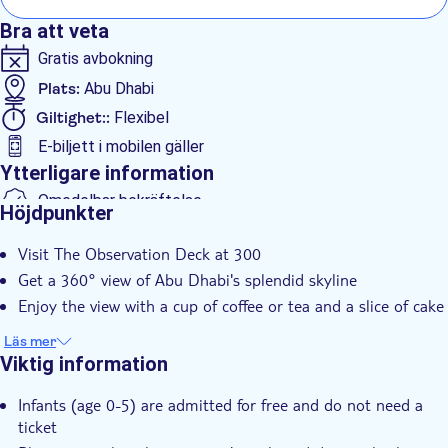
Bra att veta
Gratis avbokning
Plats:
Abu Dhabi
Giltighet::
Flexibel
E-biljett i mobilen gäller
Ytterligare information
Omedelbar bekräftelse
Höjdpunkter
Entréavgift ingår
Visit The Observation Deck at 300
Get a 360° view of Abu Dhabi's splendid skyline
Enjoy the view with a cup of coffee or tea and a slice of cake
Läs mer
Viktig information
Infants (age 0-5) are admitted for free and do not need a
ticket