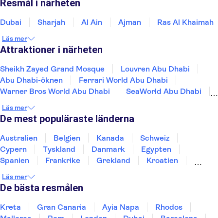
Resmål i närheten
Dubai
Sharjah
Al Ain
Ajman
Ras Al Khaimah
Läs mer
Attraktioner i närheten
Sheikh Zayed Grand Mosque
Louvren Abu Dhabi
Abu Dhabi-öknen
Ferrari World Abu Dhabi
Warner Bros World Abu Dhabi
SeaWorld Abu Dhabi
Yas Island
Presidentpalatset Qasr Al Watan
Läs mer
Yas Waterworld
Zayed National Museum Abu Dhabi
De mest populäraste länderna
Öknen i Dubai
Dubai Marina
Dubai ökenreservat
Burj Khalifa
Atlantis The Palm
Australien
Belgien
Kanada
Schweiz
Cypern
Tyskland
Danmark
Egypten
Spanien
Frankrike
Grekland
Kroatien
Irland
Island
Italien
Norge
Polen
Läs mer
Sverige
Thailand
Turkiet
De bästa resmålen
Kreta
Gran Canaria
Ayia Napa
Rhodos