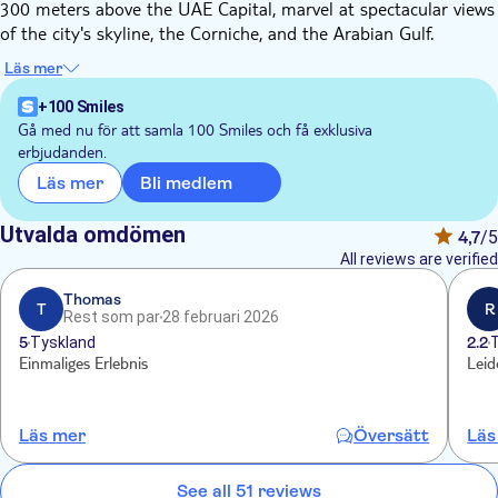
300 meters above the UAE Capital, marvel at spectacular views
of the city's skyline, the Corniche, and the Arabian Gulf.
You can choose from 3 options:
Läs mer
Option 1: Entrance and one cup of tea or coffee and a slice of
cake
+100 Smiles
Option 2: Entrance and afternoon tea in the lobby lounge
Gå med nu för att samla 100 Smiles och få exklusiva
erbjudanden.
Option 3: Entrance (view only)
Bli medlem
Läs mer
Utvalda omdömen
4,7
/5
All reviews are verified
Thomas
T
R
Rest som par
28 februari 2026
5
Tyskland
2.2
Einmaliges Erlebnis
Läs mer
Översätt
Läs
See all 51 reviews