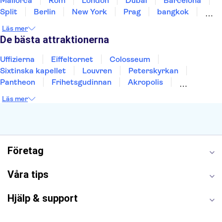
Mallorca
Rom
London
Dubai
Barcelona
Split
Berlin
New York
Prag
bangkok
Stockholm
Gdansk
Oslo
Helsingfors
Läs mer
Uppsala
Helsingborg
De bästa attraktionerna
Uffizierna
Eiffeltornet
Colosseum
Sixtinska kapellet
Louvren
Peterskyrkan
Pantheon
Frihetsgudinnan
Akropolis
Empire State Building
Moulin Rouge
Läs mer
Burj Khalifa
Keukenhof
Alcatraz
Saltgruvan i Wieliczka
Alhambra
Caminito del Rey
Madame Tussauds London
London Dungeon
Tivoli
Företag
Våra tips
Hjälp & support