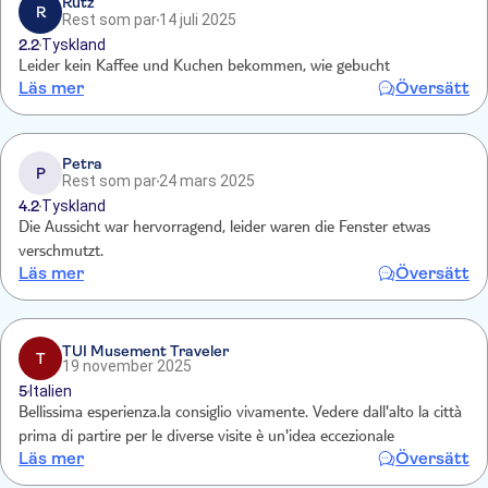
Rutz
R
Rest som par
14 juli 2025
2.2
Tyskland
Leider kein Kaffee und Kuchen bekommen, wie gebucht
Läs mer
Översätt
Petra
P
Rest som par
24 mars 2025
4.2
Tyskland
Die Aussicht war hervorragend, leider waren die Fenster etwas
verschmutzt.
Läs mer
Översätt
TUI Musement Traveler
T
19 november 2025
5
Italien
Bellissima esperienza.la consiglio vivamente. Vedere dall'alto la città
prima di partire per le diverse visite è un'idea eccezionale
Läs mer
Översätt