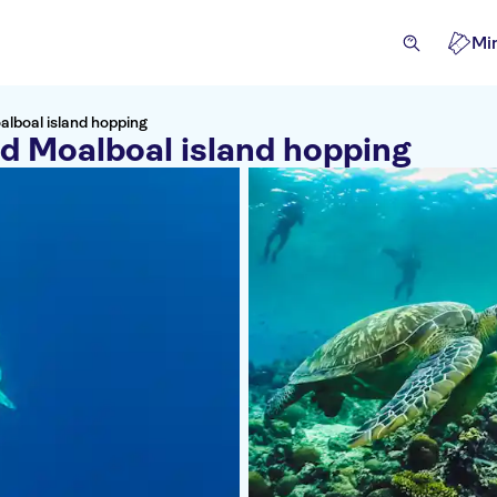
Mi
alboal island hopping
d Moalboal island hopping