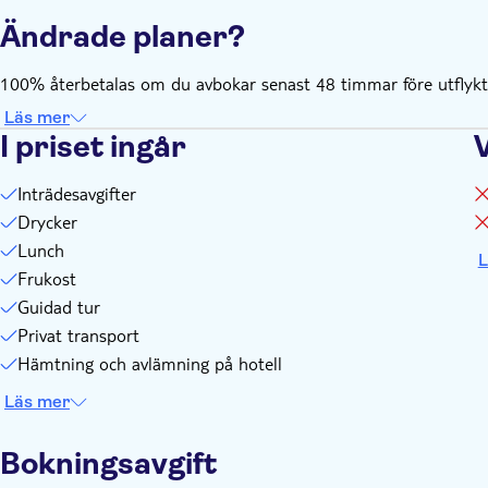
Ändrade planer?
100% återbetalas om du avbokar senast 48 timmar före utflykte
Läs mer
I priset ingår
Inträdesavgifter
Drycker
Lunch
L
Frukost
Guidad tur
Privat transport
Hämtning och avlämning på hotell
Läs mer
Bokningsavgift