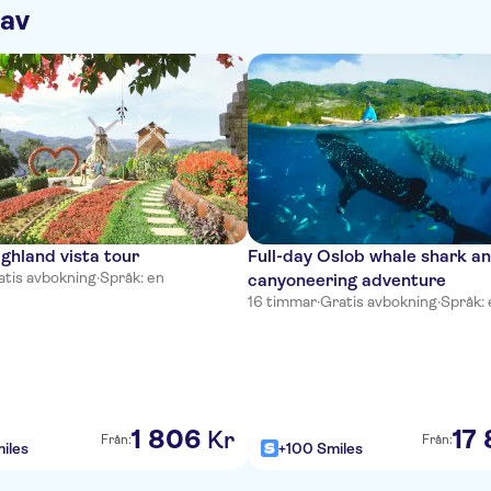
 av
ighland vista tour
Full-day Oslob whale shark a
atis avbokning
·
Språk: en
canyoneering adventure
16 timmar
·
Gratis avbokning
·
Språk: 
1
806
17
Kr
Från:
Från:
iles
+100 Smiles