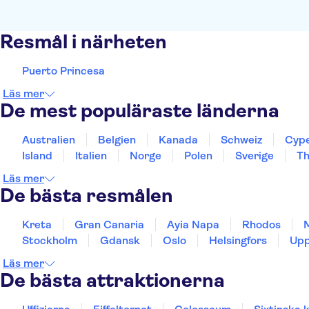
Resmål i närheten
Puerto Princesa
Läs mer
De mest populäraste länderna
Australien
Belgien
Kanada
Schweiz
Cyp
Island
Italien
Norge
Polen
Sverige
Th
Läs mer
De bästa resmålen
Kreta
Gran Canaria
Ayia Napa
Rhodos
Stockholm
Gdansk
Oslo
Helsingfors
Upp
Läs mer
De bästa attraktionerna