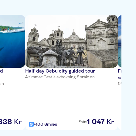
nd
Half-day Cebu city guided tour
Full-da
4 timmar
·
Gratis avbokning
·
Språk: en
sandba
en
12 timma
838
1
047
Kr
Kr
Från:
+100 Smiles
+100