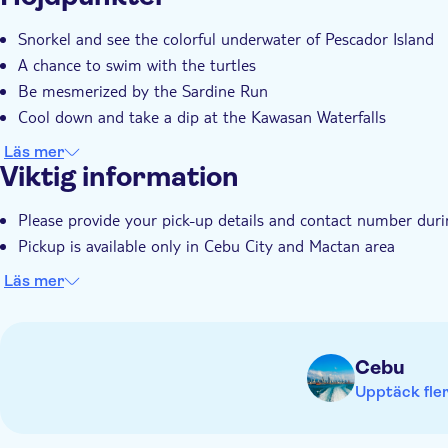
Private group
Transport från hotellet
Transport inc
Snorkel and see the colorful underwater of Pescador Island
A chance to swim with the turtles
Be mesmerized by the Sardine Run
Cool down and take a dip at the Kawasan Waterfalls
Läs mer
Viktig information
Please provide your pick-up details and contact number dur
Pickup is available only in Cebu City and Mactan area
Läs mer
Cebu
Upptäck fler