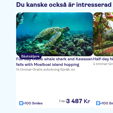
Du kanske också är intresserad
Bästsäljare
Full-day Oslob whale shark and Kawasan
Half-day h
4 timmar
·
Gr
falls with Moalboal island hopping
14 timmar
·
Gratis avbokning
·
Språk: en
3
487
Kr
Från:
+100 Smiles
+100 Sm