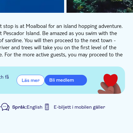
st stop is at Moalboal for an island hopping adventure.
g at Pescador Island. Be amazed as you swim with the
f sardine. You will then proceed to the next town -
iver and trees will take you on the first level of the
e. For the more active guests, you may proceed to the
icturesque view.
ch få
Bli medlem
Läs mer
r
Språk:
English
E-biljett i mobilen gäller
d rundtur
Måltid ingår
Privat rundtur