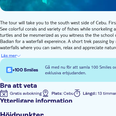
The tour will take you to the south west side of Cebu. Fir
See colorful corals and variety of fishes while snorkelin
turtles and be mesmerized as you witness the the school o
Badian for a waterfall expereince. A short trek passing by r
waterfalls where you can swim, relax and appreciate natur
second level of the falls for a more challenging hike and p
Läs mer
Lunch wil be served at a lacal restarant by the waterfalls.
Gå med nu för att samla 100 Smiles o
+100 Smiles
exklusiva erbjudanden.
Bra att veta
Gratis avbokning
Plats:
Cebu
Längd::
13 timma
Ytterligare information
Omedelbar bekräftelse
Entréavgift ingår
Guida
Höjdpunkter