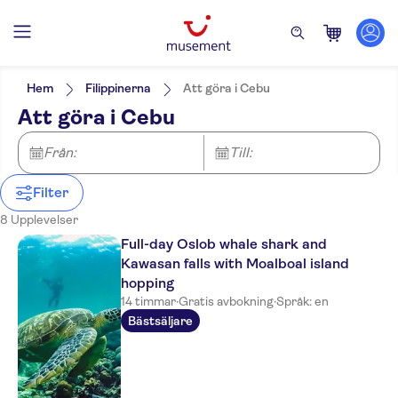
Filters
Pris (vuxen)
Upphämtning på hotell
Alternativ
Hem
Filippinerna
Att göra i Cebu
Privat rundtur
Kategorier
Min
kr
Max
kr
Att göra i Cebu
Gratis avbokning
Aktiviteter
Cebu City
Språk på utflykten
Omedelbar bekräftelse
English
Stadsaktiviteter
Från:
Utflykter & dagsturer
Till:
Entréavgift ingår
Mactan Resorts
Hop-on Hop-off
Guidad rundtur
Kultur & historia
Måltid ingår
Filter
Toppattraktioner
NO-PICKUP
Sightseeing &
Lokal prägel
traditioner
8 Upplevelser
Liten grupp
Folkliga
Full-day Oslob whale shark and
traditioner
Kawasan falls with Moalboal island
hopping
14 timmar
·
Gratis avbokning
·
Språk: en
Bästsäljare