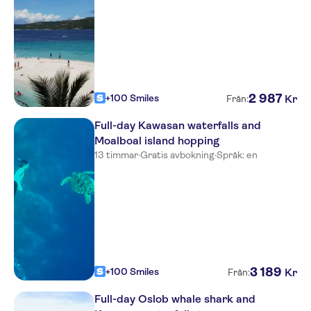
2
987
+100 Smiles
Kr
Från:
Full-day Kawasan waterfalls and
Moalboal island hopping
13 timmar
·
Gratis avbokning
·
Språk: en
3
189
+100 Smiles
Kr
Från:
Full-day Oslob whale shark and