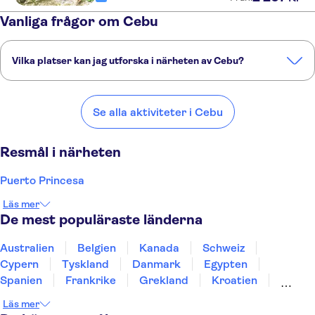
Vanliga frågor om Cebu
Vilka platser kan jag utforska i närheten av Cebu?
Här är några av våra favoritplatser att besöka i närheten av Cebu:
Puerto Princesa
Lombok - Praya
Kota Kinabalu
Nha Trang
Se alla aktiviteter i Cebu
Quy Nhon
Resmål i närheten
Puerto Princesa
Läs mer
De mest populäraste länderna
Australien
Belgien
Kanada
Schweiz
Cypern
Tyskland
Danmark
Egypten
Spanien
Frankrike
Grekland
Kroatien
Irland
Island
Italien
Norge
Polen
Läs mer
Sverige
Thailand
Turkiet