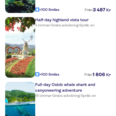
3
487
+100 Smiles
Kr
Från:
Half-day highland vista tour
4 timmar
·
Gratis avbokning
·
Språk: en
1
806
+100 Smiles
Kr
Från:
Full-day Oslob whale shark and
canyoneering adventure
16 timmar
·
Gratis avbokning
·
Språk: en