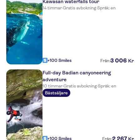
Kawasan waterfalls tour
14 timmar
·
Gratis avbokning
·
Språk: en
3
006
+100 Smiles
Kr
Från:
Full-day Badian canyoneering
adventure
10 timmar
·
Gratis avbokning
·
Språk: en
Bästsäljare
2
267
+100 Smiles
Kr
Från: