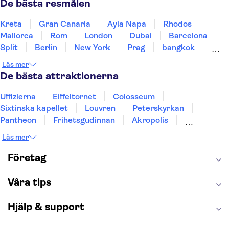
De bästa resmålen
Kreta
Gran Canaria
Ayia Napa
Rhodos
Mallorca
Rom
London
Dubai
Barcelona
Split
Berlin
New York
Prag
bangkok
Stockholm
Gdansk
Oslo
Helsingfors
Läs mer
Uppsala
Helsingborg
De bästa attraktionerna
Uffizierna
Eiffeltornet
Colosseum
Sixtinska kapellet
Louvren
Peterskyrkan
Pantheon
Frihetsgudinnan
Akropolis
Empire State Building
Moulin Rouge
Läs mer
Burj Khalifa
Keukenhof
Alcatraz
Saltgruvan i Wieliczka
Alhambra
Företag
Caminito del Rey
Madame Tussauds London
London Dungeon
Tivoli
Våra tips
Hjälp & support