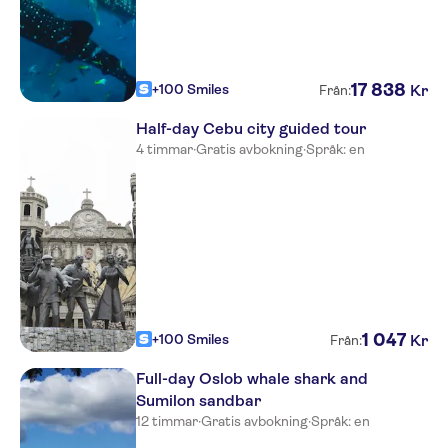
17
838
+100 Smiles
Kr
Från:
Half-day Cebu city guided tour
4 timmar
·
Gratis avbokning
·
Språk: en
1
047
+100 Smiles
Kr
Från:
Full-day Oslob whale shark and
Sumilon sandbar
12 timmar
·
Gratis avbokning
·
Språk: en