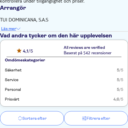
kontrollera under tillgänglighet och priser.
Arrangör
TUI DOMINICANA, S.A.S
Läs mer
Vad andra tycker om den här upplevelsen
All reviews are verified
4,1
/5
Baserat på 542 recensioner
Omdömeskategorier
Säkerhet
5
/5
Service
5
/5
Personal
5
/5
Prisvärt
4,6
/5
Sortera efter
Filtrera efter