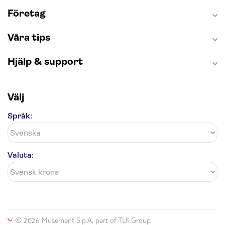
London Dungeon
Tivoli
Företag
Våra tips
Hjälp & support
Välj
Språk:
Valuta:
© 2026 Musement S.p.A, part of TUI Group