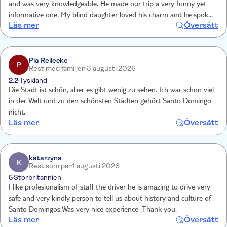
and was very knowledgeable. He made our trip a very funny yet
informative one. My blind daughter loved his charm and he spoke
Läs mer
Översätt
very well to her. Thank you for a most amazing experience.
Pia Reilecke
P
Rest med familjen
3 augusti 2026
2.2
Tyskland
Die Stadt ist schön, aber es gibt wenig zu sehen. Ich war schon viel
in der Welt und zu den schönsten Städten gehört Santo Domingo
nicht.
Läs mer
Översätt
katarzyna
K
Rest som par
1 augusti 2026
5
Storbritannien
I like profesionalism of staff the driver he is amazing to drive very
safe and very kindly person to tell us about history and culture of
Santo Domingos.Was very nice experience .Thank you.
Läs mer
Översätt