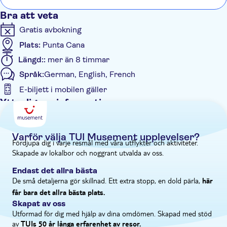
Calle de las Damas – platsen för Pantheon och Ozama Fort,
Bra att veta
och njut av ledig tid för att shoppa eller utforska. Området från
Gratis avbokning
kolonialtiden är fylld med mysiga, trädskuggade torg och
historiska kyrkor.
Plats:
Punta Cana
Längd::
mer än 8 timmar
Språk:
German, English, French
E-biljett i mobilen gäller
Ytterligare information
Entréavgift ingår
Guidad rundtur
Varför välja TUI Musement upplevelser?
Fördjupa dig i varje resmål med våra utflykter och aktiviteter.
Omedelbar bekräftelse
Skapade av lokalbor och noggrant utvalda av oss.
Måltid ingår
Endast det allra bästa
Rundtur med Ljudguide
De små detaljerna gör skillnad. Ett extra stopp, en dold pärla,
här
Elektronisk biljett
får bara det allra bästa plats.
Skapat av oss
Transport från hotellet
Utformad för dig med hjälp av dina omdömen. Skapad med stöd
av
TUIs 50 år långa erfarenhet av resor.