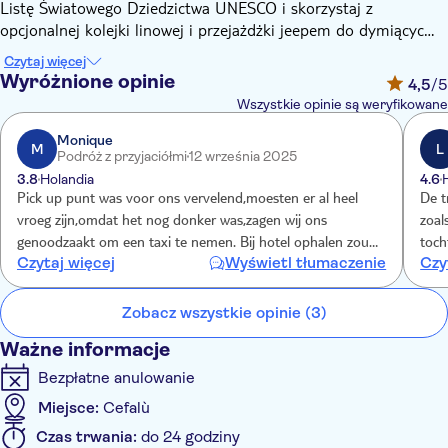
Listę Światowego Dziedzictwa UNESCO i skorzystaj z
opcjonalnej kolejki linowej i przejażdżki jeepem do dymiących
kraterów na szczycie. Następnie spędzisz wyjątkowe
Czytaj więcej
popołudnie, zwiedzając Taorminę, najpopularniejszy letni cel
Wyróżnione opinie
4,5
/5
podróży na Sycylii, znany z dziewiczego piękna przyrody i
Wszystkie opinie są weryfikowane
niesamowitego starożytnego teatru greckiego z widokiem na
Zatokę Naksos, zanim wrócisz do Cefalù.
Monique
M
L
Podróż z przyjaciółmi
12 września 2025
3.8
Holandia
4.6
Pick up punt was voor ons vervelend,moesten er al heel
De t
vroeg zijn,omdat het nog donker was,zagen wij ons
zoal
genoodzaakt om een taxi te nemen. Bij hotel ophalen zou
toch
Czytaj więcej
Wyświetl tłumaczenie
Czy
beter zijn geweest! De mogelijkheid om met een gids ,na de
beta
4x4 tocht ,langs de krater te gaan,vereist toch wel dat je
ons 
goed ter been moet zijn,en ons werd verteld,dat het goed te
dach
Zobacz wszystkie opinie (3)
doen was..Echter toen we daar waren,was het voor ons een
lag 
Ważne informacje
no go!
gemo
Bezpłatne anulowanie
Rome
Miejsce:
Cefalù
Czas trwania:
do 24 godziny