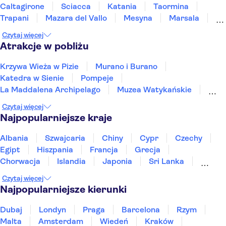
Caltagirone
Sciacca
Katania
Taormina
Trapani
Mazara del Vallo
Mesyna
Marsala
Syrakuzy
Kalabria
Noto
Czytaj więcej
Atrakcje w pobliżu
Krzywa Wieża w Pizie
Murano i Burano
Katedra w Sienie
Pompeje
La Maddalena Archipelago
Muzea Watykańskie
Etna
Bazylika świętego Piotra
Czytaj więcej
Sea caves of Polignano a Mare
Koloseum
Najpopularniejsze kraje
Jedzenie i wino w Rzymie
Trulli of Alberobello
Wezuwiusz
Wybrzeże Amalfi
Kaplica Sykstyńska
Albania
Szwajcaria
Chiny
Cypr
Czechy
Egipt
Hiszpania
Francja
Grecja
Chorwacja
Islandia
Japonia
Sri Lanka
Maroko
Polska
Portugalia
Tajlandia
Czytaj więcej
Tunezja
Turcja
Wietnam
Najpopularniejsze kierunki
Dubaj
Londyn
Praga
Barcelona
Rzym
Malta
Amsterdam
Wiedeń
Kraków