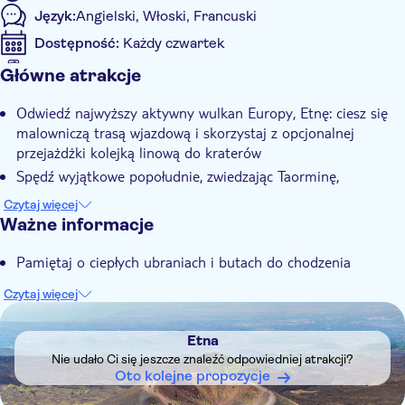
Język:
Angielski, Włoski, Francuski
Dostępność:
Każdy czwartek
Akceptowany kupon elektroniczny
Główne atrakcje
Informacje dodatkowe
Odwiedź najwyższy aktywny wulkan Europy, Etnę: ciesz się
Natychmiastowe potwierdzenie
malowniczą trasą wjazdową i skorzystaj z opcjonalnej
Odbiór z hotelu
przejażdżki kolejką linową do kraterów
Spędź wyjątkowe popołudnie, zwiedzając Taorminę,
najpopularniejszy letni kierunek podróży na Sycylii
Czytaj więcej
Skorzystaj z wliczonych w cenę transferów z i do miasta
Ważne informacje
Cefalù
Pamiętaj o ciepłych ubraniach i butach do chodzenia
Czytaj więcej
DSA1Etna
Etna
Nie udało Ci się jeszcze znaleźć odpowiedniej atrakcji?
Oto kolejne propozycje