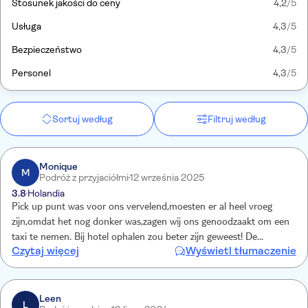
Stosunek jakości do ceny
4,2
/5
Usługa
4,3
/5
Bezpieczeństwo
4,3
/5
Personel
4,3
/5
Sortuj według
Filtruj według
Monique
M
Podróż z przyjaciółmi
12 września 2025
3.8
Holandia
Pick up punt was voor ons vervelend,moesten er al heel vroeg
zijn,omdat het nog donker was,zagen wij ons genoodzaakt om een
taxi te nemen. Bij hotel ophalen zou beter zijn geweest! De
Czytaj więcej
Wyświetl tłumaczenie
mogelijkheid om met een gids ,na de 4x4 tocht ,langs de krater te
gaan,vereist toch wel dat je goed ter been moet zijn,en ons werd
verteld,dat het goed te doen was..Echter toen we daar waren,was
het voor ons een no go!
Leen
L