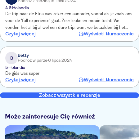
Podróż z rodziną
19 lipca 2024
4.6
Holandia
De trip naar de Etna was zeker een aanrader, vooral als je zoals ons
voor de 'full experience' gaat. Zeer leuke en mooie tocht! We
vonden het al bij al wel een dure trip, want we betaalden bij het
Czytaj więcej
Wyświetl tłumaczenie
boeken van de trip al rond de € 500 voor ons vieren en ter plaatse
nog eens ongeveer € 200, we dachten dat de boekingsprijs dit toch
zou coveren. Taormina lag nog best ver van de Etna, dat had er niet
per se bij gemoeten van ons, maar was wel zeer pittoresk. Grieks-
Betty
B
Podróż w parze
6 lipca 2024
Romeins theater zeer de moeite!
5
Holandia
De gids was super
Czytaj więcej
Wyświetl tłumaczenie
Zobacz wszystkie recenzje
Może zainteresuje Cię również