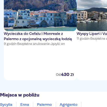
Wycieczka do Cefalu i Monreale z
Wyspy Lipari i Vu
Palermo z opcjonalną wycieczką łodzią
11 godzin
·
Bezpłatne 
9 godzin
·
Bezpłatne anulowanie
·
Języki: en
430
Zł
Od:
Miejsca w pobliżu
Sycylia
Enna
Palermo
Agrigento