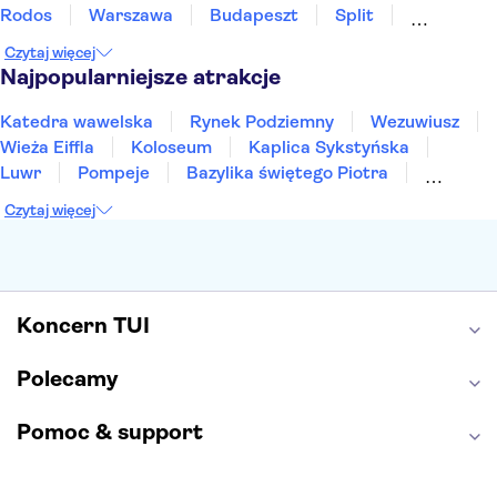
Rodos
Warszawa
Budapeszt
Split
Gdańsk
Wrocław
Zakynthos
Poznań
Czytaj więcej
Sopot
Gdynia
Zakopane
Najpopularniejsze atrakcje
Katedra wawelska
Rynek Podziemny
Wezuwiusz
Wieża Eiffla
Koloseum
Kaplica Sykstyńska
Luwr
Pompeje
Bazylika świętego Piotra
Sagrada Familia
Akropol
Forum Romanum
Czytaj więcej
Etna
Wawel
Park Güell
Alhambra
Caminito del Rey
Park Narodowy Jezior Plitwickich
Energylandia
Pałac Kultury i Nauki
Koncern TUI
Polecamy
Pomoc & support