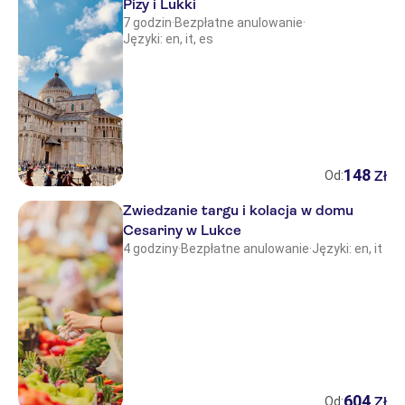
Pizy i Lukki
7 godzin
·
Bezpłatne anulowanie
·
Języki: en, it, es
148
Zł
Od:
Zwiedzanie targu i kolacja w domu
Cesariny w Lukce
4 godziny
·
Bezpłatne anulowanie
·
Języki: en, it
604
Zł
Od: