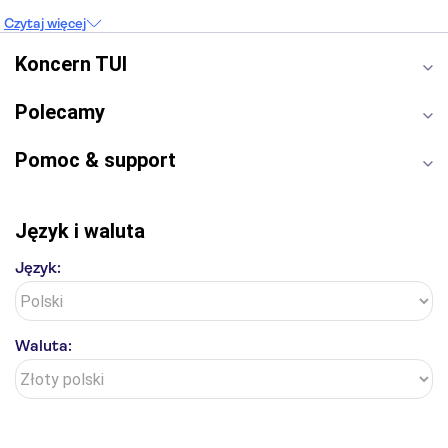
Sagrada Familia
Akropol
Forum Romanum
Czytaj więcej
Etna
Wawel
Park Güell
Alhambra
Caminito del Rey
Park Narodowy Jezior Plitwickich
Koncern TUI
Energylandia
Pałac Kultury i Nauki
Polecamy
Pomoc & support
Język i waluta
Język:
Waluta: