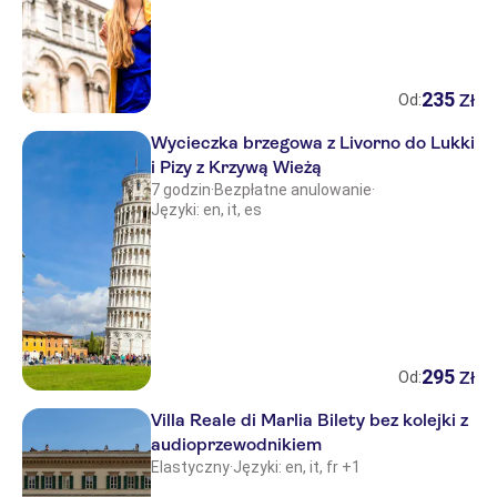
235
Zł
Od:
Wycieczka brzegowa z Livorno do Lukki
i Pizy z Krzywą Wieżą
7 godzin
·
Bezpłatne anulowanie
·
Języki: en, it, es
295
Zł
Od:
Villa Reale di Marlia Bilety bez kolejki z
audioprzewodnikiem
Elastyczny
·
Języki: en, it, fr +1