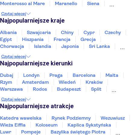
Monterosso al Mare
Maranello
Siena
Modena
Bolonia
Parma
Portofino
Arezzo
Czytaj więcej
Montalcino
Najpopularniejsze kraje
Albania
Szwajcaria
Chiny
Cypr
Czechy
Egipt
Hiszpania
Francja
Grecja
Chorwacja
Islandia
Japonia
Sri Lanka
Maroko
Polska
Portugalia
Tajlandia
Czytaj więcej
Tunezja
Turcja
Wietnam
Najpopularniejsze kierunki
Dubaj
Londyn
Praga
Barcelona
Malta
Rzym
Amsterdam
Wiedeń
Kraków
Warszawa
Rodos
Budapeszt
Split
Gdańsk
Wrocław
Zakynthos
Poznań
Czytaj więcej
Sopot
Gdynia
Zakopane
Najpopularniejsze atrakcje
Katedra wawelska
Rynek Podziemny
Wezuwiusz
Wieża Eiffla
Koloseum
Kaplica Sykstyńska
Luwr
Pompeje
Bazylika świętego Piotra