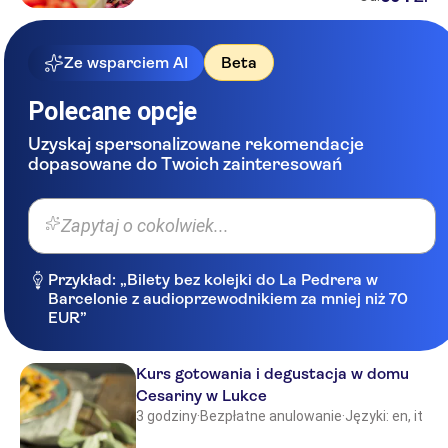
Ze wsparciem AI
Beta
Polecane opcje
Uzyskaj spersonalizowane rekomendacje
dopasowane do Twoich zainteresowań
Zapytaj o cokolwiek...
Przykład: „Bilety bez kolejki do La Pedrera w
Barcelonie z audioprzewodnikiem za mniej niż 70
EUR”
Kurs gotowania i degustacja w domu
Cesariny w Lukce
3 godziny
·
Bezpłatne anulowanie
·
Języki: en, it