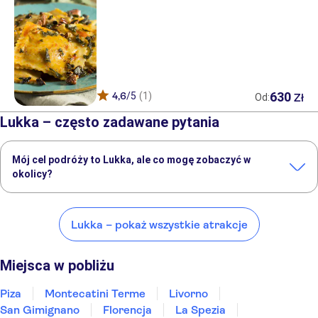
630
4,6
/5
(1)
Zł
Od:
Lukka – często zadawane pytania
Mój cel podróży to Lukka, ale co mogę zobaczyć w
okolicy?
Lukka to doskonały wybór, ale w okolicy również znajdują się
ciekawe miejsca, takie jak:
Lukka – pokaż wszystkie atrakcje
Piza
Montecatini Terme
Livorno
San Gimignano
Florencja
Miejsca w pobliżu
Piza
Montecatini Terme
Livorno
San Gimignano
Florencja
La Spezia