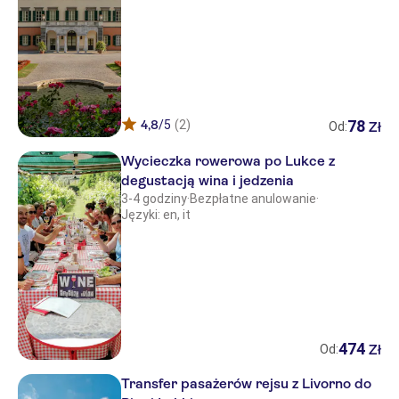
78
4,8
/5
(2)
Zł
Od:
Wycieczka rowerowa po Lukce z
degustacją wina i jedzenia
3-4 godziny
·
Bezpłatne anulowanie
·
Języki: en, it
474
Zł
Od:
Transfer pasażerów rejsu z Livorno do