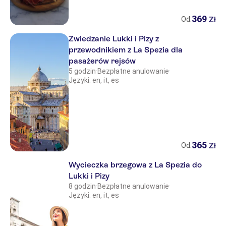
369
Zł
Od:
Zwiedzanie Lukki i Pizy z
przewodnikiem z La Spezia dla
pasażerów rejsów
5 godzin
·
Bezpłatne anulowanie
·
Języki: en, it, es
365
Zł
Od:
Wycieczka brzegowa z La Spezia do
Lukki i Pizy
8 godzin
·
Bezpłatne anulowanie
·
Języki: en, it, es