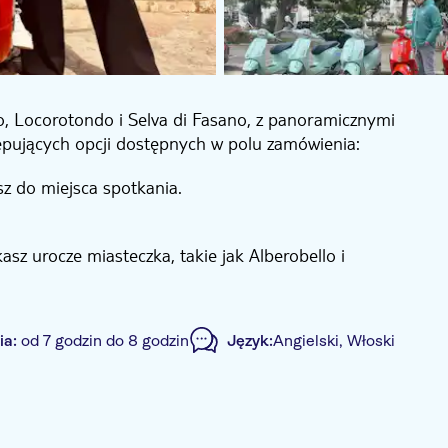
lo, Locorotondo i Selva di Fasano, z panoramicznymi
ępujących opcji dostępnych w polu zamówienia:
sz do miejsca spotkania.
asz urocze miasteczka, takie jak Alberobello i
i Fasano, lesie, który zapewnia orzeźwiający kontrast
zysmaków, wzbogacając swoje doświadczenie o smak
ia:
od 7 godzin do 8 godzin
Język:
Angielski, Włoski
zystankom rozmieszczonym podczas całej podróży, z
i doznań kulinarnych, które oddają ducha Apulii.
dnikiem
Lokalny charakter
Mniejsza grupa