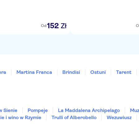
152
Zł
Od:
O
era
Martina Franca
Brindisi
Ostuni
Tarent
w Sienie
Pompeje
La Maddalena Archipelago
Muz
ie i wino w Rzymie
Trulli of Alberobello
Wezuwiusz