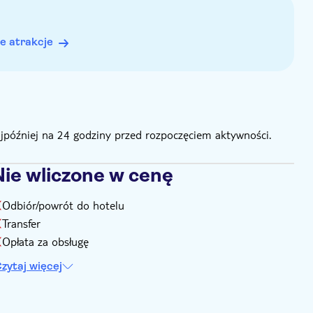
międzynarodowe prawo jazdy, które należy okazać
e atrakcje
ajpóźniej na 24 godziny przed rozpoczęciem aktywności.
Nie wliczone w cenę
Odbiór/powrót do hotelu
Transfer
Opłata za obsługę
zytaj więcej