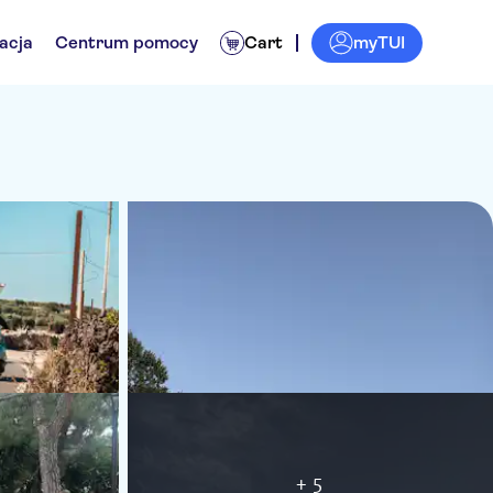
myTUI
acja
Centrum pomocy
Cart
+ 5