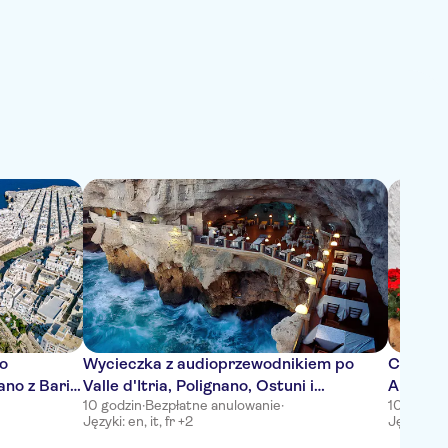
o
Wycieczka z audioprzewodnikiem po
Całkowi
ano z Bari
Valle d'Itria, Polignano, Ostuni i
Alberobe
10 godzin
·
Bezpłatne anulowanie
·
10 godzin
Locorotondo
Języki: en, it, fr +2
Języki: en,