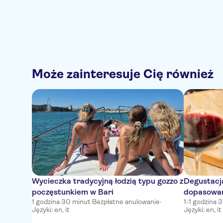
Może zainteresuje Cię również
Wycieczka tradycyjną łodzią typu gozzo z
Degustacja
poczęstunkiem w Bari
dopasowan
1 godzina 30 minut
·
Bezpłatne anulowanie
·
1-1 godzina 
winiarni
Języki: en, it
Języki: en, it