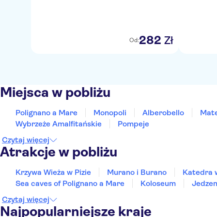
282
Zł
Od:
Miejsca w pobliżu
Polignano a Mare
Monopoli
Alberobello
Mat
Wybrzeże Amalfitańskie
Pompeje
Czytaj więcej
Atrakcje w pobliżu
Krzywa Wieża w Pizie
Murano i Burano
Katedra 
Sea caves of Polignano a Mare
Koloseum
Jedzen
Czytaj więcej
Najpopularniejsze kraje