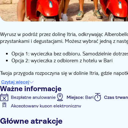
Wyrusz w podróż przez dolinę Itria, odkrywając Alberobel
przystankami i degustacjami. Możesz wybrać jedną z nast
Opcja 1: wycieczka bez odbioru. Samodzielnie dotrze
Opcja 2: wycieczka z odbiorem z hotelu w Bari
Twoja przygoda rozpoczyna się w dolinie Itria, gdzie napotk
Locorotondo. Wycieczka obejmuje również wizytę w Selva d
Czytaj więcej
z miejskimi krajobrazami.
Ważne informacje
Po drodze będziesz miał okazję skosztować lokalnych pr
Bezpłatne anulowanie
Miejsce:
Bari
Czas trwan
kulinarnych przysmaków Apulii. Dzięki panoramicznym pr
Akceptowany kupon elektroniczny
pewnością zrobisz kilka naprawdę niezapomnianych zdjęć.
Informacje dodatkowe
Ta wycieczka oferuje mieszankę różnorodnych krajobrazów 
Główne atrakcje
Natychmiastowe potwierdzenie
Wycieczka z przewo