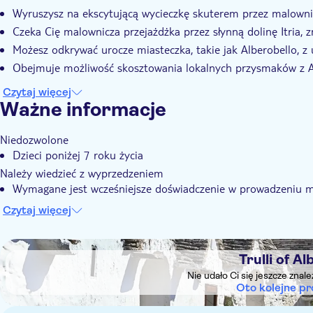
E-Voucher
Wyruszysz na ekscytującą wycieczkę skuterem przez malownic
Czeka Cię malownicza przejażdżka przez słynną dolinę Itria, z
Możesz odkrywać urocze miasteczka, takie jak Alberobello, z
Obejmuje możliwość skosztowania lokalnych przysmaków z Ap
Czytaj więcej
Ważne informacje
Niedozwolone
Dzieci poniżej 7 roku życia
Należy wiedzieć z wyprzedzeniem
Wymagane jest wcześniejsze doświadczenie w prowadzeniu mo
uzna, że uczestnik nie jest w stanie bezpiecznie prowadzić 
Czytaj więcej
zwrotu kosztów.
Minimalny wiek uprawniający do prowadzenia pojazdu to 18 
DSA1Trulli of Alberobello
Każdy skuter może przewozić maksymalnie 2 osoby.
Trulli of Al
Dzieciom zawsze musi towarzyszyć i nadzorować je osoba dor
Nie udało Ci się jeszcze znal
Oto kolejne pr
Wycieczka jest prowadzona przez wielojęzycznego przewodni
Pamiętaj, aby zabrać ze sobą