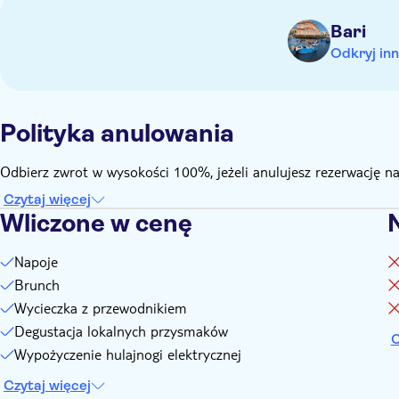
Wymagane jest ważne włoskie/unijne prawo jazdy lub ważne 
Bari
personelowi na miejscu na żądanie w dniu wycieczki.
Odkryj inn
Polityka anulowania
Odbierz zwrot w wysokości 100%, jeżeli anulujesz rezerwację n
Czytaj więcej
Wliczone w cenę
Napoje
Brunch
Wycieczka z przewodnikiem
Degustacja lokalnych przysmaków
C
Wypożyczenie hulajnogi elektrycznej
Czytaj więcej