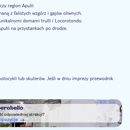
zy region Apulii
naną z falistych wzgórz i gajów oliwnych.
 unikalnymi domami trulli i Locorotondo.
ulii na przystankach po drodze.
tocykli lub skuterów. Jeśli w dniu imprezy przewodnik
pojazdu, może odmówić udziału w imprezie i nie otrzyma
lat
berobello
osła.
eźć odpowiedniej atrakcji?
opozycje
ka.