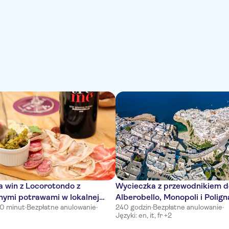
 win z Locorotondo z
Wycieczka z przewodnikiem d
ymi potrawami w lokalnej
Alberobello, Monopoli i Polign
30 minut
·
Bezpłatne anulowanie
·
240 godzin
·
Bezpłatne anulowanie
·
lub Polignano a Mare
Języki: en, it, fr +2