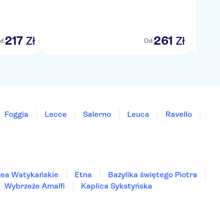
217
261
Zł
Zł
d:
Od:
Foggia
Lecce
Salerno
Leuca
Ravello
ea Watykańskie
Etna
Bazylika świętego Piotra
Wybrzeże Amalfi
Kaplica Sykstyńska