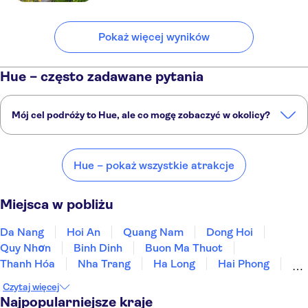
Pokaż więcej wyników
Hue – często zadawane pytania
Mój cel podróży to Hue, ale co mogę zobaczyć w okolicy?
Hue to doskonały wybór, ale w okolicy również znajdują się ciekawe
miejsca, takie jak:
Hue – pokaż wszystkie atrakcje
Da Nang
Hoi An
Quang Nam
Dong Hoi
Quy Nhơn
Miejsca w pobliżu
Da Nang
Hoi An
Quang Nam
Dong Hoi
Quy Nhơn
Binh Dinh
Buon Ma Thuot
Thanh Hóa
Nha Trang
Ha Long
Hai Phong
Da Lat
Hanoi
Mũi Né
Ho Chi Minh
Czytaj więcej
Najpopularniejsze kraje