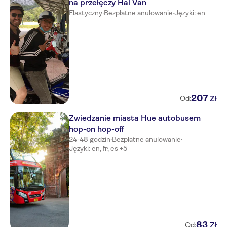
na przełęczy Hai Van
Elastyczny
·
Bezpłatne anulowanie
·
Języki: en
207
Zł
Od:
Zwiedzanie miasta Hue autobusem
hop-on hop-off
24-48 godzin
·
Bezpłatne anulowanie
·
Języki: en, fr, es +5
83
Zł
Od: