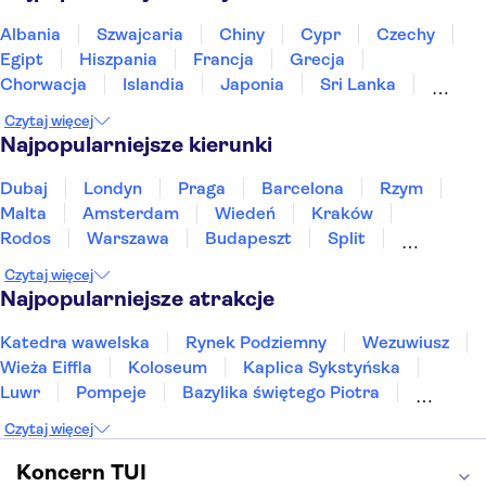
Albania
Szwajcaria
Chiny
Cypr
Czechy
Egipt
Hiszpania
Francja
Grecja
Chorwacja
Islandia
Japonia
Sri Lanka
Maroko
Polska
Portugalia
Tajlandia
Czytaj więcej
Tunezja
Turcja
Wietnam
Najpopularniejsze kierunki
Dubaj
Londyn
Praga
Barcelona
Rzym
Malta
Amsterdam
Wiedeń
Kraków
Rodos
Warszawa
Budapeszt
Split
Gdańsk
Wrocław
Zakynthos
Poznań
Czytaj więcej
Sopot
Gdynia
Zakopane
Najpopularniejsze atrakcje
Katedra wawelska
Rynek Podziemny
Wezuwiusz
Wieża Eiffla
Koloseum
Kaplica Sykstyńska
Luwr
Pompeje
Bazylika świętego Piotra
Sagrada Familia
Akropol
Forum Romanum
Czytaj więcej
Etna
Wawel
Park Güell
Alhambra
Caminito del Rey
Park Narodowy Jezior Plitwickich
Koncern TUI