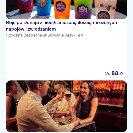
Rejs po Dunaju z nieograniczoną ilością mrożonych
napojów i zwiedzaniem
1 godzina
·
Bezpłatne anulowanie
·
Języki: en
83
Zł
Od: