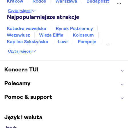
Kraków
Rodos
Warszawa
Budapeszt
Split
Gdańsk
Wrocław
Zakynthos
Czytaj więcej
Poznań
Sopot
Gdynia
Zakopane
Najpopularniejsze atrakcje
Katedra wawelska
Rynek Podziemny
Wezuwiusz
Wieża Eiffla
Koloseum
Kaplica Sykstyńska
Luwr
Pompeje
Bazylika świętego Piotra
Sagrada Familia
Czytaj więcej
Akropol
Forum Romanum
Etna
Wawel
Park Güell
Alhambra
Caminito del Rey
Koncern TUI
Park Narodowy Jezior Plitwickich
Energylandia
Pałac Kultury i Nauki
Polecamy
Pomoc & support
Język i waluta
Język: