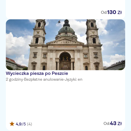
130
Zł
Od:
Wycieczka piesza po Peszcie
2 godziny
·
Bezpłatne anulowanie
·
Języki: en
43
Zł
Od:
4,9
/5
(4)