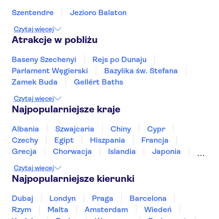
Szentendre
Jezioro Balaton
Czytaj więcej
Atrakcje w pobliżu
Baseny Szechenyi
Rejs po Dunaju
Parlament Węgierski
Bazylika św. Stefana
Zamek Buda
Gellért Baths
Czytaj więcej
Najpopularniejsze kraje
Albania
Szwajcaria
Chiny
Cypr
Czechy
Egipt
Hiszpania
Francja
Grecja
Chorwacja
Islandia
Japonia
Sri Lanka
Maroko
Polska
Portugalia
Czytaj więcej
Tajlandia
Tunezja
Turcja
Wietnam
Najpopularniejsze kierunki
Dubaj
Londyn
Praga
Barcelona
Rzym
Malta
Amsterdam
Wiedeń