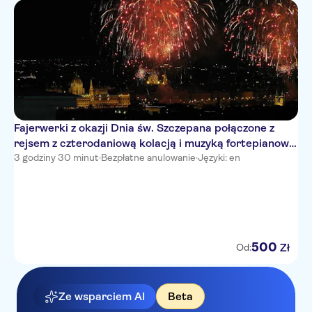
Fajerwerki z okazji Dnia św. Szczepana połączone z
rejsem z czterodaniową kolacją i muzyką fortepianową
w barze
3 godziny 30 minut
·
Bezpłatne anulowanie
·
Języki: en
500
Zł
Od:
Ze wsparciem AI
Beta