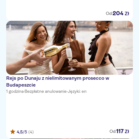
204
Zł
Od:
Rejs po Dunaju z nielimitowanym prosecco w
Budapeszcie
1 godzina
·
Bezpłatne anulowanie
·
Języki: en
117
Zł
Od:
4,5
/5
(4)