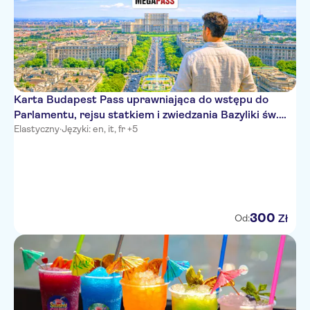
Karta Budapest Pass uprawniająca do wstępu do
Parlamentu, rejsu statkiem i zwiedzania Bazyliki św.
Stefana
Elastyczny
·
Języki: en, it, fr +5
300
Zł
Od: