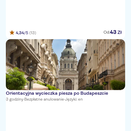
43
Zł
Od:
4,34
/5
(13)
Orientacyjna wycieczka piesza po Budapeszcie
3 godziny
·
Bezpłatne anulowanie
·
Języki: en