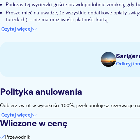
Podczas tej wycieczki goście prawdopodobnie zmokną, gdy bę
Proszę mieć na uwadze, że wszystkie dodatkowe opłaty związa
tureckich) – nie ma możliwości płatności kartą.
Ze względu na ograniczenia ubezpieczeniowe minimalny wiek 
Czytaj więcej
Wycieczka nie jest dostosowana do potrzeb kobiet w ciąży 
Wycieczka nie jest dostosowana do potrzeb rodzin z małymi 
Prosimy o zapakowanie stroju kąpielowego oraz kremu z fil
Sarige
Prosimy o zapakowanie ręcznika
Odkryj inn
Prosimy o zapakowanie nakrycia głowy
Prosimy o zapakowanie odpowiedniego obuwia
Napoje dodatkowo płatne
Polityka anulowania
Wszystkie godziny są orientacyjne i mogą ulec zmianie
Odbierz zwrot w wysokości 100%, jeżeli anulujesz rezerwację n
Czytaj więcej
Wliczone w cenę
Przewodnik