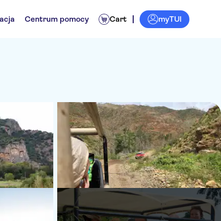
myTUI
acja
Centrum pomocy
Cart