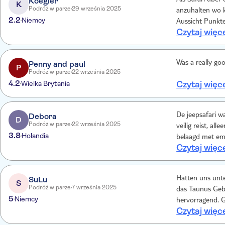
Koegler
Als Safari über
K
Podróż w parze
29 września 2025
anzuhalten wo keine vernünft
2.2
Niemcy
Aussicht Punkte un
Czytaj więc
die Zeit
Penny and paul
Was a really go
P
Podróż w parze
22 września 2025
4.2
Wielka Brytania
Czytaj więc
Debora
De jeepsafari w
D
Podróż w parze
22 września 2025
veilig reist, al
3.8
Holandia
belaagd met emm
Czytaj więc
veilig op te be
emmers water ov
daardoor. Wij n
SuLu
Hatten uns unte
S
Podróż w parze
7 września 2025
das Taunus Gebi
5
Niemcy
hervorragend. G
Czytaj więc
letzte Stopp in 
Stege über den 