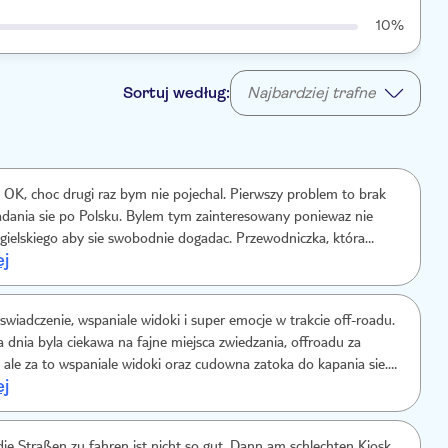
10%
Sortuj według:
Najbardziej trafne
OK, choc drugi raz bym nie pojechal. Pierwszy problem to brak
dania sie po Polsku. Bylem tym zainteresowany poniewaz nie
gielskiego aby sie swobodnie dogadac. Przewodniczka, która
ej
uge potwierdzila obecnosc polskiego przewodnika, choc pózniej
iac ze sie nie zrozumielismy. Otrzymany voucher pkt. 2
ozliwosci wypozyczenia butów do wody. Niestety na miejscu
swiadczenie, wspaniale widoki i super emocje w trakcie off-roadu.
nie ma takiej mozliwosci DUZY MINUS.
 dnia byla ciekawa na fajne miejsca zwiedzania, offroadu za
, ale za to wspaniale widoki oraz cudowna zatoka do kapania sie.
ej
pokazala prawdziwe safari! Kurz, woda, jazda rzeka i super