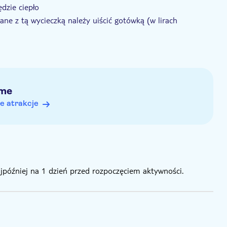
dzie ciepło
ne z tą wycieczką należy uiścić gotówką (w lirach
uczestników wynosi 7 lat, a maksymalny – 65 lat
ani osób z problemami z kręgosłupem
dziećmi
trem UV
rme
e atrakcje
ajpóźniej na 1 dzień przed rozpoczęciem aktywności.