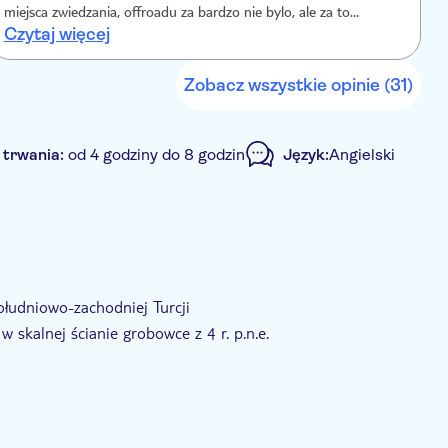
miejsca zwiedzania, offroadu za bardzo nie bylo, ale za to
h
Czytaj więcej
C
wspaniale widoki oraz cudowna zatoka do kapania sie. Droga
powrotna pokazala prawdziwe safari! Kurz, woda, jazda rzeka i
super zabawa!
Zobacz wszystkie opinie (31)
 trwania:
od 4 godziny do 8 godzin
Język:
Angielski
E-Voucher
Odbiór z hotelu
ołudniowo-zachodniej Turcji
skalnej ścianie grobowce z 4 r. p.n.e.