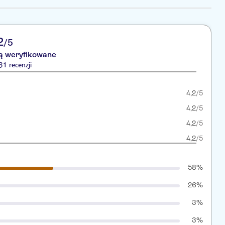
2
/5
są weryfikowane
1 recenzji
4,2
/5
4,2
/5
4,2
/5
4,2
/5
58%
26%
3%
3%