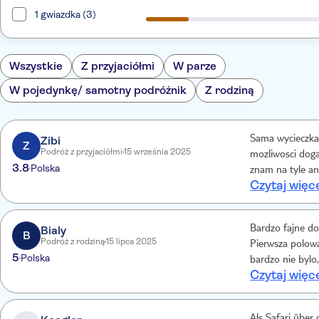
1 gwiazdka (3)
Wszystkie
Z przyjaciółmi
W parze
W pojedynkę/ samotny podróżnik
Z rodziną
Zibi
Sama wycieczka 
Z
Podróż z przyjaciółmi
15 września 2025
mozliwosci doga
3.8
Polska
znam na tyle an
Czytaj więc
sprzedawala usl
wyparla sie mów
informowal o m
Bialy
Bardzo fajne do
okazalo sie iz 
B
Podróż z rodziną
15 lipca 2025
Pierwsza polowa
5
Polska
bardzo nie bylo
Czytaj więc
Droga powrotna 
zabawa!