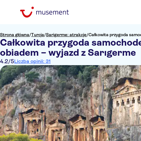
Strona główna
/
Turcja
/
Sarigerme: atrakcje
/
Całkowita przygoda samoc
Całkowita przygoda samochode
obiadem – wyjazd z Sarıgerme
4.2
/5
Liczba opinii: 31