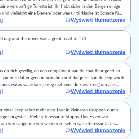
 die Straßen zu fahren ist nicht so gut. Dann am schlechten Kiosk
ige Toilette ist. Ihr habt siche in den Bergen einige
d vielleicht eine Bienen/ oder was ur türkische ist Schade für
ej
Wyświetl tłumaczenie
od day and the driver was a great asset to TUI
ej
Wyświetl tłumaczenie
as op zich gezellig, en een compliment aan de chauffeur goed en
leen jammer dat er geen informatie komt dat je zelfs in de jeep wordt
ers water, waardoor je nog niet eens de kans kreeg om alles
ej
Wyświetl tłumaczenie
rgen, waaronder de telefoon. Wij kregen toen wij aankwamen
er ons heen en konden onze spullen niet veilig opbergen
iet alleen ook andere gasten die behoorlijk boos daarover waren.
r einer Jeep safari mehr eine Tour in kleineren Gruppen durch
rge vorgestellt. Mehr interessante Stopps. Das Essen war
rab von sarigerme von weitem zu sehen war interessant. Der
ej
Wyświetl tłumaczenie
der Bucht ging gar nicht. Zu voll, zu schmutziges wasser den Tag.
Strand zum Teil baufällig.