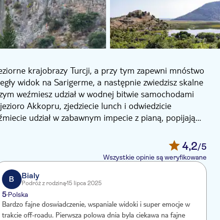
eziorne krajobrazy Turcji, a przy tym zapewni mnóstwo
legły widok na Sarigerme, a następnie zwiedzisz skalne
czym weźmiesz udział w wodnej bitwie samochodami
zioro Akkopru, zjedziecie lunch i odwiedzicie
źmiecie udział w zabawnym impecie z pianą, popijając
ytnych grobowcach i wrócicie do hotelu szczęśliwie
4,2
/5
Wszystkie opinie są weryfikowane
Bialy
B
Podróż z rodziną
15 lipca 2025
5
2
Polska
Bardzo fajne doswiadczenie, wspaniale widoki i super emocje w
A
trakcie off-roadu. Pierwsza polowa dnia byla ciekawa na fajne
s