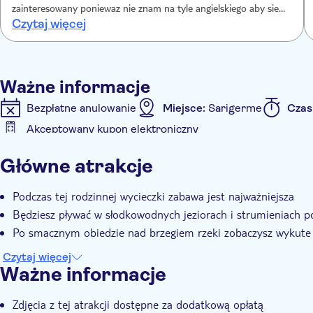
zainteresowany poniewaz nie znam na tyle angielskiego aby sie
Czytaj więcej
swobodnie dogadac. Przewodniczka, która sprzedawala usluge
potwierdzila obecnosc polskiego przewodnika, choc pózniej
wyparla sie mówiac ze sie nie zrozumielismy. Otrzymany voucher
pkt. 2 informowal o mozliwosci wypozyczenia butów do wody.
Ważne informacje
Niestety na miejscu okazalo sie iz nie ma takiej mozliwosci DUZY
MINUS.
Bezpłatne anulowanie
Miejsce:
Sarigerme
Czas
Akceptowany kupon elektroniczny
Informacje dodatkowe
Główne atrakcje
Natychmiastowe potwierdzenie
Wliczono posiłek
Podczas tej rodzinnej wycieczki zabawa jest najważniejsza
Będziesz pływać w słodkowodnych jeziorach i strumieniach p
Po smacznym obiedzie nad brzegiem rzeki zobaczysz wykute w 
Czytaj więcej
Ważne informacje
Zdjęcia z tej atrakcji dostępne za dodatkową opłatą