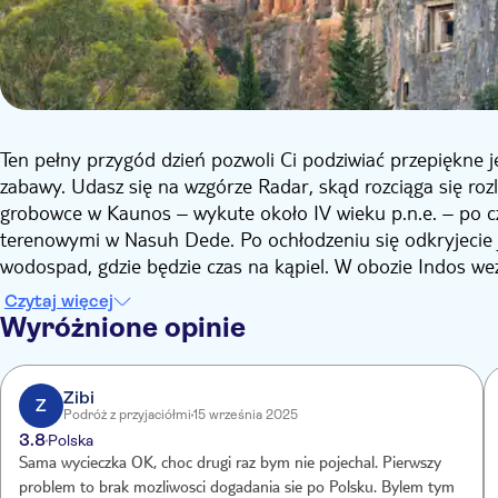
Ten pełny przygód dzień pozwoli Ci podziwiać przepiękne j
zabawy. Udasz się na wzgórze Radar, skąd rozciąga się roz
grobowce w Kaunos – wykute około IV wieku p.n.e. – po 
terenowymi w Nasuh Dede. Po ochłodzeniu się odkryjecie je
wodospad, gdzie będzie czas na kąpiel. W obozie Indos we
przytulną wiejską herbatę, będziecie mieli postój w staroż
Czytaj więcej
zmęczeni.
Wyróżnione opinie
Zibi
Z
Podróż z przyjaciółmi
15 września 2025
3.8
Polska
Sama wycieczka OK, choc drugi raz bym nie pojechal. Pierwszy
problem to brak mozliwosci dogadania sie po Polsku. Bylem tym