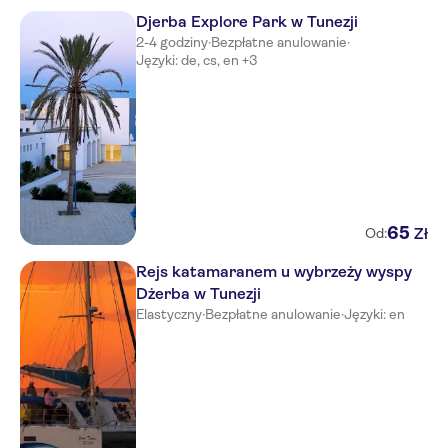
ABA DAR JERBA NARJES
Djerba Explore Park w Tunezji
VINCCI DAR MIDOUN
2-4 godziny
·
Bezpłatne anulowanie
·
Języki: de, cs, en +3
ABA DAR JERBA ZAHRA
NO-PICKUP
65
Zł
Od:
Rejs katamaranem u wybrzeży wyspy
Dżerba w Tunezji
Elastyczny
·
Bezpłatne anulowanie
·
Języki: en