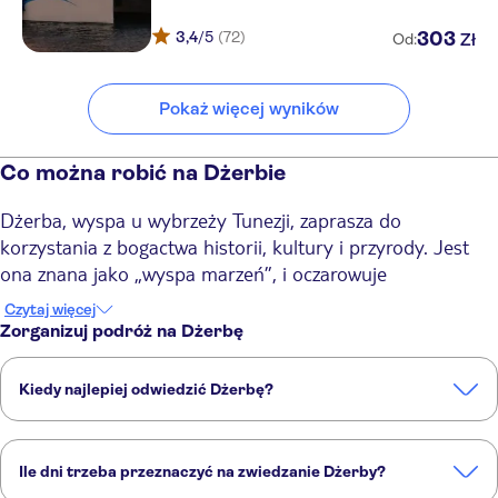
3,4
/5
(72)
303
Zł
Od:
Pokaż więcej wyników
Co można robić na Dżerbie
Dżerba, wyspa u wybrzeży Tunezji, zaprasza do
korzystania z bogactwa historii, kultury i przyrody. Jest
ona znana jako „wyspa marzeń”, i oczarowuje
odwiedzających piaszczystymi plażami, palmami oraz
Czytaj więcej
lazurowymi wodami. Stolica wyspy, Houmt Souk, jest
Zorganizuj podróż na Dżerbę
pełna tradycyjnych targowisk i zabytkowych fortów.
Wycieczki do południowej Tunezji i na Wyspę Flamingów
Kiedy najlepiej odwiedzić Dżerbę?
gwarantują niesamowite wrażenia.
Najlepszy czas na wizytę na Dżerbie to okres od maja do
Oto sześć najciekawszych atrakcji Dżerby:
października, kiedy jest ciepło i słonecznie. Wtedy też panują idealne
1. Odkrywanie południowej Tunezji
Ile dni trzeba przeznaczyć na zwiedzanie Dżerby?
warunki do plażowania i aktywności na świeżym powietrzu. Jednak
Wybierz się na niezapomnianą wycieczkę po południowej