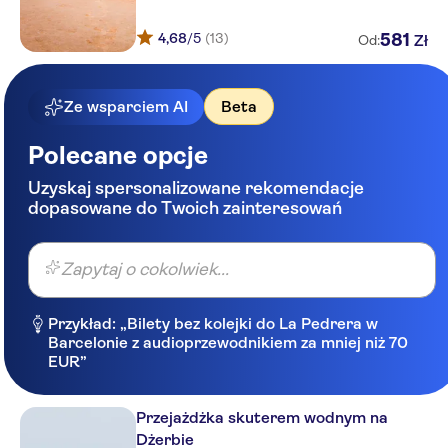
Dar Salem
4,68
/5
(13)
581
Zł
Od:
Dar El Bhar
Dar el Manara
Ze wsparciem AI
Beta
Aldiana Djerba Atlantide
Polecane opcje
Green Palm Djerba
Uzyskaj spersonalizowane rekomendacje
dopasowane do Twoich zainteresowań
Diana Beach
Lella Meriam
Zapytaj o cokolwiek...
Sangho Zarzis
Przykład: „Bilety bez kolejki do La Pedrera w
Djerba Azurea
Barcelonie z audioprzewodnikiem za mniej niż 70
EUR”
Homere
Oasis Marine
Przejażdżka skuterem wodnym na
Dżerbie
Djerba Saray