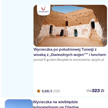
Baya Beach Aquapark
Djerba Resort
Vincci Helios Beach
TUI MAGIC LIFE Penelope
Iberostar Mehari Djerba
Wycieczka po południowej Tunezji z
Hotel Sidi Mansour Resort &
wioską z „Gwiezdnych wojen™” i lunchem
Spa
ponad 8 godzin
·
Bezpłatne anulowanie
·
Języki: pl
Miramar Petit Palais & Spa
SMY HARI CLUB DJERBA BY
COOEE
Club Telemaque
323
Zł
Od:
3,98
/5
(131)
TUI BLUE Palm Beach Palace
Wycieczka na wielbłądzie
Palm Beach Djerba
jednogarbnym na Dżerbie