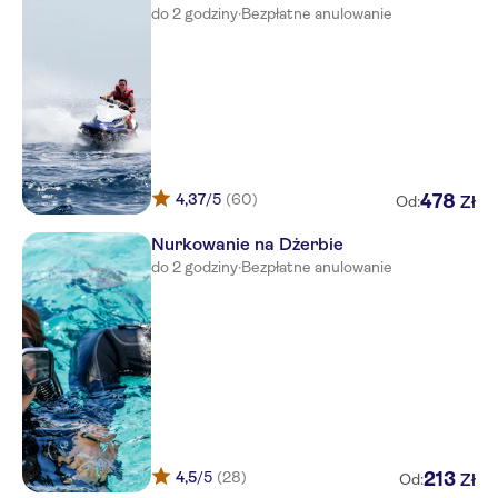
do 2 godziny
·
Bezpłatne anulowanie
Hippocampe
Hotel Le Beau Sejour
Dar Dhiafa
Les Alizes
4,37
/5
(60)
478
Zł
Od:
Sidi Slim
Nurkowanie na Dżerbie
Le Beau Rivage
do 2 godziny
·
Bezpłatne anulowanie
Rodes
Grand Hotel des Thermes
Le Grand Hotel Djerba
Checkin Djerba Bakour Beach
Abir
4,5
/5
(28)
213
Zł
Od: