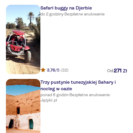
TMK Marine Beach
Safari buggy na Djerbie
Djerba Orient
do 2 godziny
·
Bezpłatne anulowanie
Djerba Castille
Zephir Hotel & Spa
Safira Palms
Odyssee Resort Zarzis Thalasso
& Spa Oriental
3,76
/5
(32)
271
Zł
Od:
Zita Beach Resort
Trzy pustynie tunezyjskiej Sahary i
Eden Star
nocleg w oazie
ponad 8 godzin
·
Bezpłatne anulowanie
·
Isis Thalasso And Spa
Języki: pl
Dar Sofiane
Palais des Iles
Djerba Golf Resort & Spa