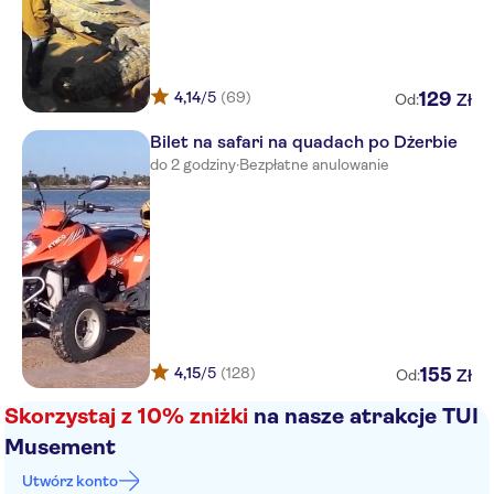
Iberostar Selection Eolia
Jardins de Toumana
4,14
/5
(69)
129
Zł
Od:
Sentido Djerba Beach
Bilet na safari na quadach po Dżerbie
Yadis Djerba Golf Thalasso &
Spa
do 2 godziny
·
Bezpłatne anulowanie
Club Marmara Dar Jerba -
Narjess
Seabel Aladin Hotel
El Mouradi Djerba Menzel
Venice Beach Djerba
4,15
/5
(128)
155
Zł
Od:
Fiesta Beach Club
Skorzystaj z 10% zniżki
na nasze atrakcje TUI
Vincci Dar Midoun
Musement
Djerba Plaza
Utwórz konto