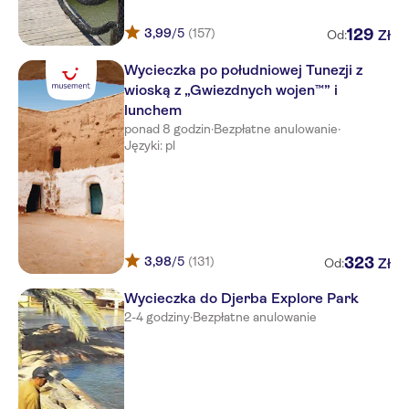
Caribbean World Thalasso
Djerba
3,99
/5
(157)
129
Zł
Od:
Club Calimera Yati Beach
Wycieczka po południowej Tunezji z
wioską z „Gwiezdnych wojen™” i
SENTIDO CESAR THALASSO
lunchem
ponad 8 godzin
·
Bezpłatne anulowanie
·
Ksar Djerba
Języki: pl
ROBINSON Djerba Bahiya
Riu Palace Royal Garden
Hotel Club Palm Azur
3,98
/5
(131)
323
Zł
Od:
Jerba Sun Club
Wycieczka do Djerba Explore Park
Radisson Blu Palace Resort &
2-4 godziny
·
Bezpłatne anulowanie
Thalasso
Meninx
HOTEL BRAVO DJERBA