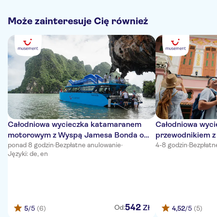
Może zainteresuje Cię również
Całodniowa wycieczka katamaranem
Całodniowa wyci
motorowym z Wyspą Jamesa Bonda o
przewodnikiem z 
wschodzie słońca z Phuket
ponad 8 godzin
·
Bezpłatne anulowanie
·
lunchem z owoca
4-8 godzin
·
Bezpłatn
Języki: de, en
542
Zł
Od:
5
/5
(6)
4,52
/5
(5)