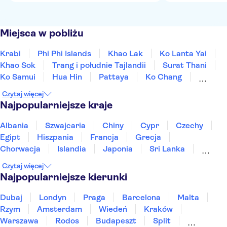
Miejsca w pobliżu
Krabi
Phi Phi Islands
Khao Lak
Ko Lanta Yai
Khao Sok
Trang i południe Tajlandii
Surat Thani
Ko Samui
Hua Hin
Pattaya
Ko Chang
Bangkok
Kanchanaburi
Nakhon Ratchasima
Czytaj więcej
Chiang Mai
Najpopularniejsze kraje
Albania
Szwajcaria
Chiny
Cypr
Czechy
Egipt
Hiszpania
Francja
Grecja
Chorwacja
Islandia
Japonia
Sri Lanka
Maroko
Polska
Portugalia
Tajlandia
Czytaj więcej
Tunezja
Turcja
Wietnam
Najpopularniejsze kierunki
Dubaj
Londyn
Praga
Barcelona
Malta
Rzym
Amsterdam
Wiedeń
Kraków
Warszawa
Rodos
Budapeszt
Split