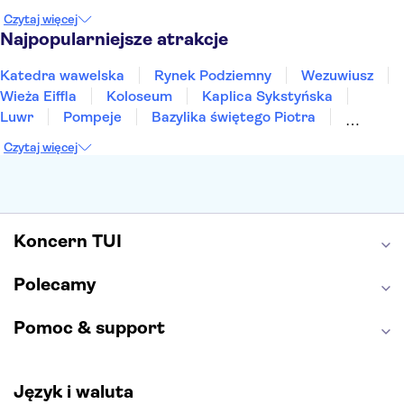
Gdańsk
Wrocław
Zakynthos
Poznań
Czytaj więcej
Sopot
Gdynia
Zakopane
Najpopularniejsze atrakcje
Katedra wawelska
Rynek Podziemny
Wezuwiusz
Wieża Eiffla
Koloseum
Kaplica Sykstyńska
Luwr
Pompeje
Bazylika świętego Piotra
Sagrada Familia
Akropol
Forum Romanum
Czytaj więcej
Etna
Wawel
Park Güell
Alhambra
Caminito del Rey
Park Narodowy Jezior Plitwickich
Energylandia
Pałac Kultury i Nauki
Koncern TUI
Polecamy
Pomoc & support
Język i waluta