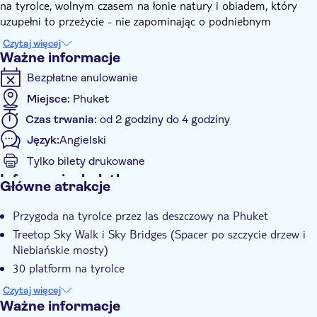
na tyrolce, wolnym czasem na łonie natury i obiadem, który
uzupełni to przeżycie - nie zapominając o podniebnym
spacerze, na którym wespniesz się wysoko nad ziemię.
Czytaj więcej
Jeśli szukasz wrażeń na Phuket, które sprawią, że Twoje serce
Ważne informacje
będzie biło szybciej, to Hanuman World jest właśnie dla Ciebie.
Bezpłatne anulowanie
Zostaniesz zapięty, a następnie wypuszczony na trasę tyrolską,
gdzie huśtawki, sznury i liny w stylu Tarzana poprowadzą Cię
Miejsce:
Phuket
przez wierzchołki drzew.
Czas trwania:
od 2 godziny do 4 godziny
Z pakietem World A, będziesz miał dostęp na 16 tyrolek, 30
Język:
Angielski
platform i trzy zjazdy do pokonania, jak również spiralne
schody i podniebne mosty, aby przetestować swoje nerwy. A na
Tylko bilety drukowane
koniec będzie Cię czekał obiad i spacer po niebie - Sky Walk -
Informacje dodatkowe
Główne atrakcje
na którym można obejrzeć widoki na miasto Phuket i Morze
Natychmiastowe potwierdzenie
Andamańskie.
Przygoda na tyrolce przez las deszczowy na Phuket
Odbiór z hotelu
Treetop Sky Walk i Sky Bridges (Spacer po szczycie drzew i
Niebiańskie mosty)
30 platform na tyrolce
Lunch wliczony w cenę
Czytaj więcej
Ważne informacje