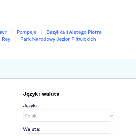
uwr
Pompeje
Bazylika świętego Piotra
l Rey
Park Narodowy Jezior Plitwickich
Język i waluta
Język:
Waluta: