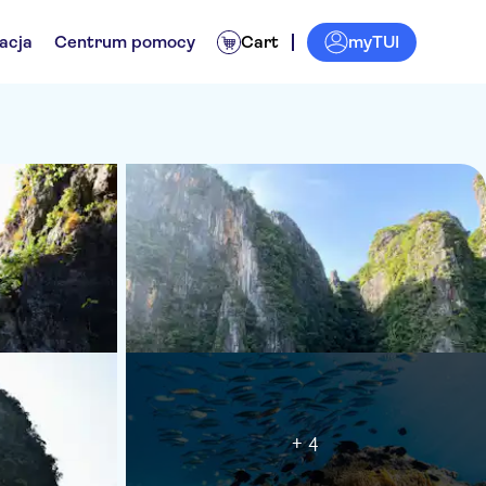
myTUI
acja
Centrum pomocy
Cart
+ 4