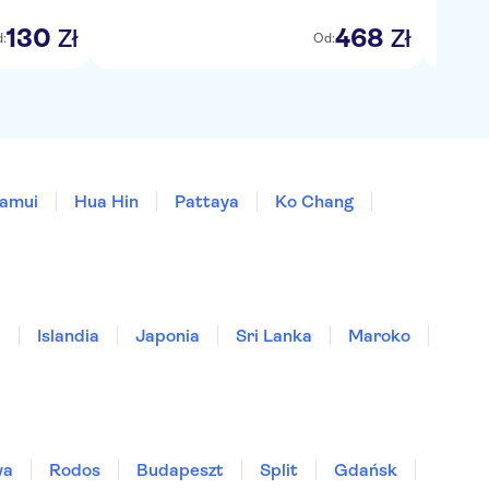
130
468
Zł
Zł
:
Od:
amui
Hua Hin
Pattaya
Ko Chang
a
Islandia
Japonia
Sri Lanka
Maroko
wa
Rodos
Budapeszt
Split
Gdańsk