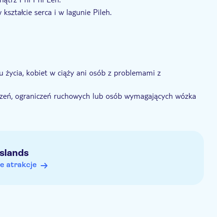
ształcie serca i w lagunie Pileh.
u życia, kobiet w ciąży ani osób z problemami z
rzeń, ograniczeń ruchowych lub osób wymagających wózka
 uniemożliwia im poszukiwanie pożywienia w normalnych
Islands
onal Park" nie jest wliczona w cenę i należy ją uiścić na
e atrakcje
iecko).
dy i Ochrony Roślin co roku zamyka zatokę Maya Bay na 2