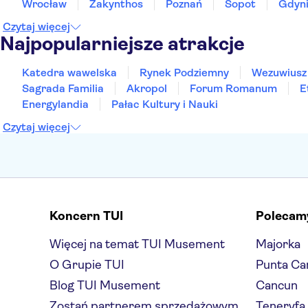
Wrocław
Zakynthos
Poznań
Sopot
Gdyn
Czytaj więcej
Najpopularniejsze atrakcje
Katedra wawelska
Rynek Podziemny
Wezuwiusz
Sagrada Familia
Akropol
Forum Romanum
E
Energylandia
Pałac Kultury i Nauki
Czytaj więcej
Koncern TUI
Polecam
Więcej na temat TUI Musement
Majorka
O Grupie TUI
Punta Ca
Blog TUI Musement
Cancun
Zostań partnerem sprzedażowym
Teneryfa