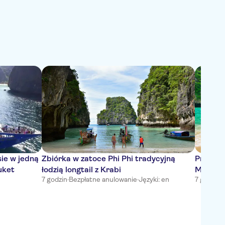
sie w jedną
Zbiórka w zatoce Phi Phi tradycyjną
Przygod
uket
łodzią longtail z Krabi
Maya Ba
7 godzin
·
Bezpłatne anulowanie
·
Języki: en
7 godzin
·