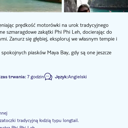
ieniając prędkość motorówki na urok tradycyjnego
tne szmaragdowe zakątki Phi Phi Leh, docierając do
ymi. Zanurz się głębiej, eksploruj we własnym tempie i
o spokojnych piasków Maya Bay, gdy są one jeszcze
się z motorówki na tradycyjną łódź typu longtail.
ch zatoczkach i szmaragdowych lagunach, do których
zas trwania:
7 godzin
Język:
Angielski
Pileh z najwyższej klasy sprzętem pod czujnym okiem
w i złożeniu wizyty mieszkańcom Monkey Beach, udasz
nchem w lokalnej restauracji i chłonąć tętniącą
 Bamboo, oazie w kształcie serca z białym piaskiem i
dnikiem
Lokalny charakter
Wliczono posiłek
 z rurką w płytkiej wodzie lub spokojnego relaksu.
Transport w cenie
nnej
e sobą skarbnicę niezapomnianych wrażeń.
toczki tradycyjną łodzią typu longtail.
ątrz Phi Phi Leh.