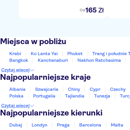
165
Zł
Od:
Miejsca w pobliżu
Krabi
Ko Lanta Yai
Phuket
Trang i południe T
Bangkok
Kanchanaburi
Nakhon Ratchasima
Czytaj więcej
Najpopularniejsze kraje
Albania
Szwajcaria
Chiny
Cypr
Czechy
Polska
Portugalia
Tajlandia
Tunezja
Turc
Czytaj więcej
Najpopularniejsze kierunki
Dubaj
Londyn
Praga
Barcelona
Malta