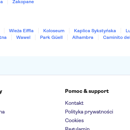
ia
Zakopane
Wieża Eiffla
Koloseum
Kaplica Sykstyńska
L
tna
Wawel
Park Güell
Alhambra
Caminito de
y
Pomoc & support
Kontakt
na
Polityka prywatności
Cookies
Regulamin