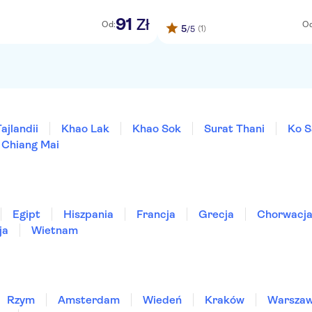
91
Zł
Od:
Od
5
(1)
/5
ajlandii
Khao Lak
Khao Sok
Surat Thani
Ko S
Chiang Mai
Egipt
Hiszpania
Francja
Grecja
Chorwacj
ja
Wietnam
Rzym
Amsterdam
Wiedeń
Kraków
Warsza