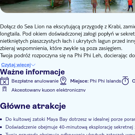
Dołącz do Sea Lion na ekscytującą przygodę z Krabi, zam
longtaila. Pod okiem doświadczonej załogi popłyń w sekre
nietkniętych piaszczystych łach i ukrytych lagun przed inn
zbieraj wspomnienia, które zwykle są poza zasięgiem.
Twoja podróż rozpoczyna się na Phi Phi Leh, docierając d
nienaruszone. Prawdziwa magia dzieje się, gdy przesiadasz 
Czytaj więcej
Pozwala to na nawigację w płytkich, zacisznych wapienny
Ważne informacje
większe statki nie mogą dotrzeć.
Bezpłatne anulowanie
Miejsce:
Phi Phi Islands
C
Doświadcz snorkelingu na najwyższym poziomie w lagunie 
Akceptowany kupon elektroniczny
naszej doświadczonej załogi. Po minięciu Jaskini Wikingó
Informacje dodatkowe
się do Phi Phi Don. Tam możesz delektować się pysznym lu
Główne atrakcje
życiem atmosferę wyspy. Spędź ostatnie godziny na wyspie
Natychmiastowe potwierdzenie
Wycieczka z przewo
dużą ilością cienia. Jest to idealne miejsce do nurkowania
Mniejsza grupa
E-Voucher
Odbiór z hotelu
Do kultowej zatoki Maya Bay dotrzesz w idealnej porze pora
Późnym popołudniem wrócisz do punktu wyjścia, niosąc z
Doświadczenie obejmuje 40-minutową eksplorację sekretnej za
Twoja przygoda obejmuje odkrywanie ukrytych zatoczek wewn