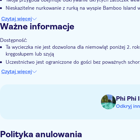
Nieskazitelne nurkowanie z rurką na wyspie Bamboo Island w k
Czytaj więcej
Ważne informacje
Dostępność:
Ta wycieczka nie jest dozwolona dla niemowląt poniżej 2. rok
kręgosłupem lub szyją
Uczestnictwo jest ograniczone do gości bez poważnych scho
inwalidzkiego.
Czytaj więcej
Niedozwolone:
Nie należy karmić małp, ponieważ powoduje to ich agresję i
warunkach.
Phi Phi 
Dodatkowe opłaty do uiszczenia na miejscu:
Opłata za wstęp do "Hat Noppharat Thara - Mu Ko Phi Phi Nati
Odkryj inn
miejscu gotówką (400 THB za osobę dorosłą i 200 THB za dz
Należy wiedzieć z wyprzedzeniem:
Tajlandzki Departament Parków Narodowych, Dzikiej Przyro
Polityka anulowania
miesiące w sierpniu i wrześniu.