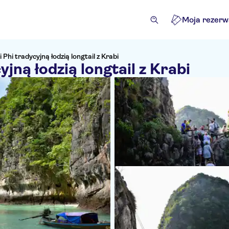
Moja rezerw
 Phi tradycyjną łodzią longtail z Krabi
jną łodzią longtail z Krabi