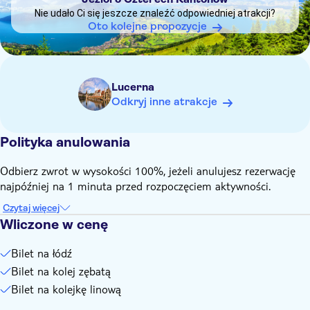
można dojechać wyłącznie kolejką zębatą z Vitznau
Nie udało Ci się jeszcze znaleźć odpowiedniej atrakcji?
Uwaga: kolejka linowa z Weggis do Rigi Kaltbad będzie
Oto kolejne propozycje
nieczynna do 22 stycznia z powodu awarii technicznej.
Podróżni mogą skorzystać z kolei zębatej z Vitznau do Rigi
Kaltbad w obie strony.
Lucerna
Odkryj inne atrakcje
Polityka anulowania
Odbierz zwrot w wysokości 100%, jeżeli anulujesz rezerwację
najpóźniej na 1 minuta przed rozpoczęciem aktywności.
Czytaj więcej
Wliczone w cenę
Bilet na łódź
Bilet na kolej zębatą
Bilet na kolejkę linową