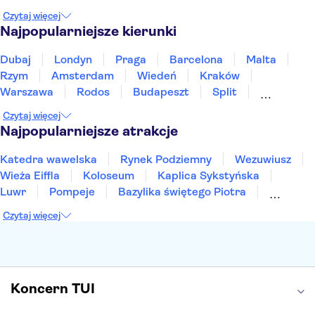
Maroko
Polska
Portugalia
Tajlandia
Czytaj więcej
Tunezja
Turcja
Wietnam
Najpopularniejsze kierunki
Dubaj
Londyn
Praga
Barcelona
Malta
Rzym
Amsterdam
Wiedeń
Kraków
Warszawa
Rodos
Budapeszt
Split
Gdańsk
Wrocław
Zakynthos
Poznań
Czytaj więcej
Sopot
Gdynia
Zakopane
Najpopularniejsze atrakcje
Katedra wawelska
Rynek Podziemny
Wezuwiusz
Wieża Eiffla
Koloseum
Kaplica Sykstyńska
Luwr
Pompeje
Bazylika świętego Piotra
Sagrada Familia
Akropol
Forum Romanum
Czytaj więcej
Etna
Wawel
Park Güell
Alhambra
Caminito del Rey
Park Narodowy Jezior Plitwickich
Energylandia
Pałac Kultury i Nauki
Koncern TUI