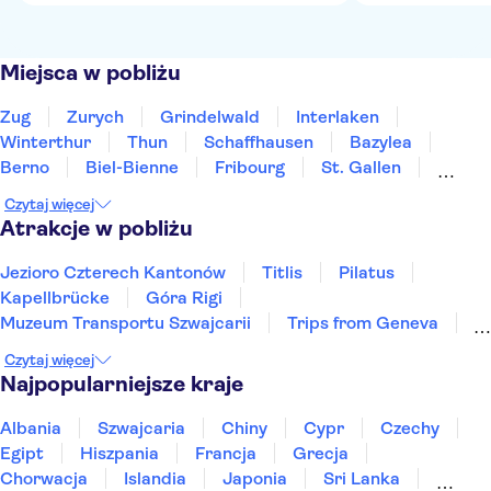
Miejsca w pobliżu
Zug
Zurych
Grindelwald
Interlaken
Winterthur
Thun
Schaffhausen
Bazylea
Berno
Biel-Bienne
Fribourg
St. Gallen
Bellinzona
Chur
Locarno
Czytaj więcej
Atrakcje w pobliżu
Jezioro Czterech Kantonów
Titlis
Pilatus
Kapellbrücke
Góra Rigi
Muzeum Transportu Szwajcarii
Trips from Geneva
Stare Miasto w Zurychu
Jezioro Zuryskie
Czytaj więcej
Jezioro Brienz
Jungfraujoch
Rheinfall
Najpopularniejsze kraje
Albania
Szwajcaria
Chiny
Cypr
Czechy
Egipt
Hiszpania
Francja
Grecja
Chorwacja
Islandia
Japonia
Sri Lanka