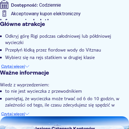
Dostępność:
Codziennie
kolejką linową z Rigi Kaltbad o godz. 17:10 — przyjazd do
Weggis o godz. 17:20 • Odjazd statkiem z Weggis o godz. 18:05
Akceptowany kupon elektroniczny
— przyjazd do Lucerny o godz. 18:41
Informacje dodatkowe
Główne atrakcje
Natychmiastowe potwierdzenie
Odkryj górę Rigi podczas całodniowej lub półdniowej
wycieczki
Przepłyń łódką przez fiordowe wody do Vitznau
Wybierz się na rejs statkiem w drugiej klasie
Wspinaj się po górach pociągiem Rigi
Czytaj więcej
Podziwiaj widoki podczas przejazdu kolejką linową do Weggis
Ważne informacje
Wiedz z wyprzedzeniem:
to nie jest wycieczka z przewodnikiem
pamiętaj, że wycieczka może trwać od 6 do 10 godzin, w
zależności od tego, ile czasu zdecydujesz się spędzić w
górach
Czytaj więcej
Ze względu na prace modernizacyjne kolejki linowej trwające
DSA1Jezioro Czterech Kantonów
od 4 do 28 marca oraz od 18 do 29 kwietnia 2024 r. na Rigi
Jezioro Czterech Kantonów