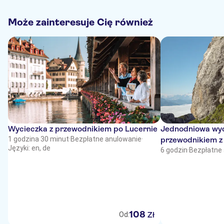
Może zainteresuje Cię również
Wycieczka z przewodnikiem po Lucernie
Jednodniowa wyc
1 godzina 30 minut
·
Bezpłatne anulowanie
·
przewodnikiem z 
Języki: en, de
obejmująca wędró
6 godzin
·
Bezpłatne
108
Zł
Od: