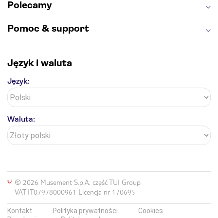
Polecamy
Pomoc & support
Język i waluta
Język:
Waluta:
© 2026 Musement S.p.A, część TUI Group
VAT IT07978000961 Licencja nr 170695
Kontakt
Polityka prywatności
Cookies