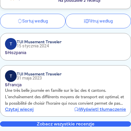
Na podstawie 2 recenzji
Sortuj według
Filtruj według
TUI Musement Traveler
T
15 stycznia 2024
5
Hiszpania
TUI Musement Traveler
T
31 maja 2023
5
Francja
Une très belle journée en famille sur le lac des 4 cantons.
L'enchaînement des différents moyens de transport est optimal, et
la possibilité de choisir l'horaire qui nous convient permet de passer
Czytaj więcej
Wyświetl tłumaczenie
plus de temps à certains endroits, ou comme nous d'effectuer une
partie de la descente en randonnée.
Zobacz wszystkie recenzje