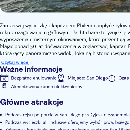
Zarezerwuj wycieczkę z kapitanem Philem i popłyń stylowo 
roku z ożaglowaniem gaflowym. Jacht charakteryzuje się
wyposażenia i misternym olinowaniem, które prezentują w
Mając ponad 50 lat doświadczenia w żeglarstwie, kapitan 
która łączy panoramiczne widoki, lokalną historię i wspaniał
nieograniczonymi napojami, w tym piwem rzemieślniczym,
Czytaj więcej
przekąskami pakowanymi.
Ważne informacje
Podczas rejsu będziesz mieć okazję podziwiać główne atrak
Bezpłatne anulowanie
Miejsce:
San Diego
Czas
Sea Port Village, most Coronado, bazę morską, Point Loma i
Akceptowany kupon elektroniczny
Jeśli szukasz bardziej ekskluzywnego doświadczenia, po p
Informacje dodatkowe
wycieczkę.
Główne atrakcje
Natychmiastowe potwierdzenie
Lokalny charakter
Podczas rejsu po porcie w San Diego przeżyjesz niezapomnia
Podczas wycieczki all-inclusive oferujemy wybór piwa, białe
Zobaczysz inne żaglowce, okręty wojenne, centrum San Diego