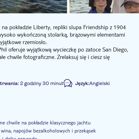
na pokładzie Liberty, repliki slupa Friendship z 1904
 wysoko wykończoną stolarką, brązowymi elementami
yjątkowe rzemiosło.
Phil oferuje wyjątkową wycieczkę po zatoce San Diego,
e chwile fotograficzne. Zrelaksuj się i ciesz się
 białym winem, napojami gazowanymi, wodą i
cje portu w San Diego, takie jak lotniskowiec Midway,
 trwania:
2 godziny 30 minut
Język:
Angielski
 kliper Star of India.
rostu zarezerwuj wszystkie sześć miejsc na prywatną
Mniejsza grupa
E-Voucher
ne chwile na pokładzie klasycznego jachtu
go wina, napojów bezalkoholowych i przekąsek
 i dziką przyrodę