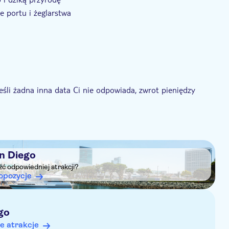
e portu i żeglarstwa
śli żadna inna data Ci nie odpowiada, zwrot pieniędzy
e i krem z filtrem przeciwsłonecznym
ą, nie należy nosić wysokich obcasów
n Diego
eźć odpowiedniej atrakcji?
opozycje
go
e atrakcje