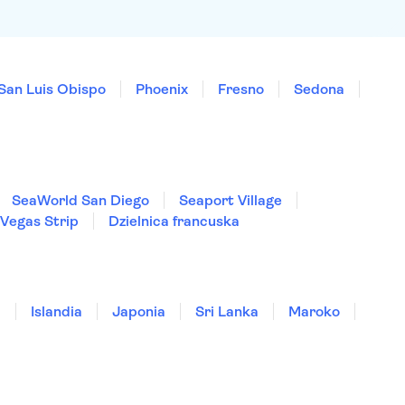
San Luis Obispo
Phoenix
Fresno
Sedona
SeaWorld San Diego
Seaport Village
 Vegas Strip
Dzielnica francuska
a
Islandia
Japonia
Sri Lanka
Maroko