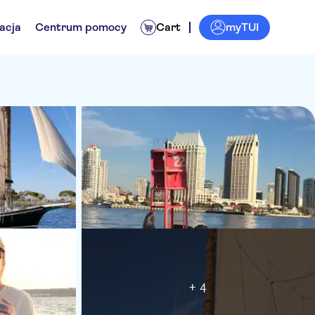
myTUI
acja
Centrum pomocy
Cart
+ 4