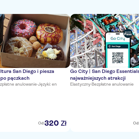
ltura San Diego i piesza
Go City | San Diego Essential
 po pączkach
najważniejszych atrakcji
zpłatne anulowanie
·
Języki: en
Elastyczny
·
Bezpłatne anulowanie
320
Zł
Od:
Od