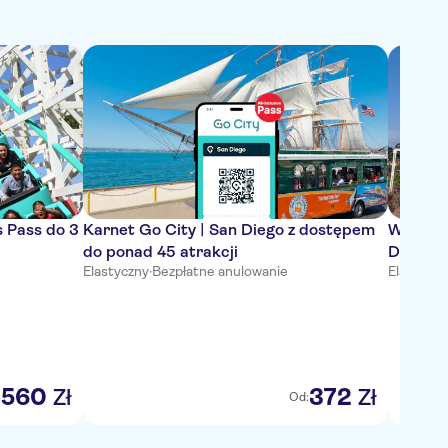
s Pass do 3
Karnet Go City | San Diego z dostępem
Wyciecz
do ponad 45 atrakcji
Diego W
Elastyczny
·
Bezpłatne anulowanie
Elastyczn
560
372
Zł
Zł
:
Od: