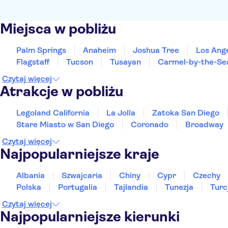
Miejsca w pobliżu
Palm Springs
Anaheim
Joshua Tree
Los Ang
Flagstaff
Tucson
Tusayan
Carmel-by-the-Se
Czytaj więcej
Atrakcje w pobliżu
Legoland California
La Jolla
Zatoka San Diego
Stare Miasto w San Diego
Coronado
Broadway
Czytaj więcej
Najpopularniejsze kraje
Albania
Szwajcaria
Chiny
Cypr
Czechy
Polska
Portugalia
Tajlandia
Tunezja
Turc
Czytaj więcej
Najpopularniejsze kierunki