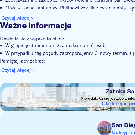
Możesz zadać kapitanowi Philipowi wszelkie pytania dotycząc
Czytaj więcej
Ważne informacje
Dowiedz się z wyprzedzeniem:
W grupie jest minimum 2, a maksimum 6 osób.
W przypadku złej pogody zaproponujemy Ci nowy termin, a je
Pamiętaj, aby zabrać:
Lekka kurtka lub wiatrówka, czapka, okulary przeciwsłoneczn
Czytaj więcej
Należy pamiętać, że wymagane jest obuwie z miękką podeszw
DSA1Zatoka San Diego
Zatoka Sa
Nie udało Ci się jeszcze znal
Oto kolejne pr
San Die
Odkryj inn