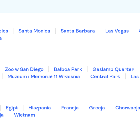
eles
Santa Monica
Santa Barbara
Las Vegas
a
Zoo w San Diego
Balboa Park
Gaslamp Quarter
Muzeum i Memoriał 11 Września
Central Park
Las
Egipt
Hiszpania
Francja
Grecja
Chorwacj
ja
Wietnam