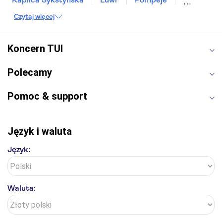
Bazylika świętego Piotra
Sagrada Familia
Czytaj więcej
Akropol
Forum Romanum
Etna
Wawel
Park Güell
Alhambra
Caminito del Rey
Koncern TUI
Park Narodowy Jezior Plitwickich
Energylandia
Pałac Kultury i Nauki
Polecamy
Pomoc & support
Język i waluta
Język:
Waluta: