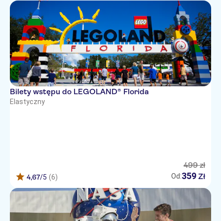
Bilety wstępu do LEGOLAND® Florida
Elastyczny
499
zł
359
Zł
Od:
4,67
/5
(6)