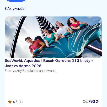
Wliczono posiłek
Wystawy
Kultura i historia
Zajęcia rekreacyjne
Bez kolejki
Zabytki
8 Aktywności
Wizyty w zabytkach
Jedzenie i napoje
Atrakcje w mieście
Muzea
Najważniejsze
Gastronomia
Wycieczki Hop-On
Zwiedzanie i tradycje
atrakcie
Hop-Off
SeaWorld, Aquatica i Busch Gardens 2 i 3 bilety +
Jedz za darmo 2026
Elastyczny
·
Bezpłatne anulowanie
793
Zł
Od:
1
/5
(1)