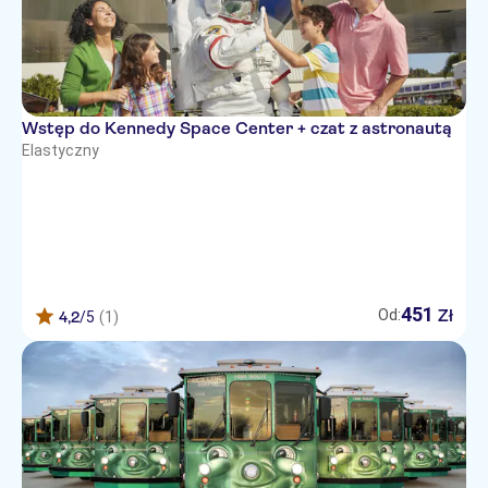
Wstęp do Kennedy Space Center + czat z astronautą
Elastyczny
451
Zł
Od:
4,2
/5
(1)