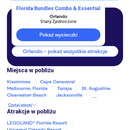
Florida Bundles Combo & Essential
Orlando
Stany Zjednoczone
Orlando
Stany Zjednoczone
Pokaż wycieczki
Orlando – pokaż wszystkie atrakcje
Miejsca w pobliżu
Kissimmee
Cape Canaveral
Melbourne, Florida
Tampa
St. Augustine
Clearwater Beach
Jacksonville
Fort Myers
Naples, Floryda
Czytaj więcej
Fort Lauderdale
Miami Beach
Miami
Atrakcje w pobliżu
Savannah
Key West
LEGOLAND® Florida Resort
Universal Orlando Resort