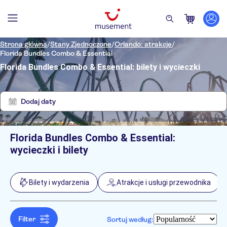
Strona główna
/
Stany Zjednoczone
/
Orlando: atrakcje
/
Florida Bundles Combo & Essential
Florida Bundles Combo & Essential: bilety i wycieczki
Pokaż
Wyczyść
wyniki:
filtry
8
Dodaj daty
Florida Bundles Combo & Essential:
Filtry
Cena (osoba dorosła)
wycieczki i bilety
Odbiór z hotelu
Bilet
Natychmiastowe potwierdzenie
Kategorie
Min.
zł
Max.
zł
Bilety i wydarzenia
Atrakcje i usługi przewodnika
Bezpłatne anulowanie
Bilety i wydarzenia
NO-PICKUP
Język
Wliczone są opłaty za wstęp
Parki tematyczne
Angielski
Atrakcje i usługi przewodnika
E-Voucher
Filter
Sortuj według:
Oficjalny pośrednik
Karty turystyczne
Wycieczki jednodniowe