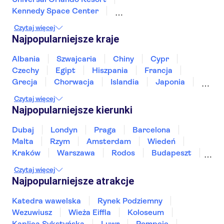
Kennedy Space Center
Walt Disney World Resort Floryda
Czytaj więcej
The Wheel w ICON Park
SEA LIFE Orlando
Najpopularniejsze kraje
Broadway
Muzeum i Memoriał 11 Września
Central Park
Las Vegas Strip
Albania
Szwajcaria
Chiny
Cypr
Dzielnica francuska
Statua Wolności
Czechy
Egipt
Hiszpania
Francja
Wielki Kanion
Wodospad Niagara
Grecja
Chorwacja
Islandia
Japonia
Yankee Stadium
Sri Lanka
Maroko
Polska
Portugalia
Czytaj więcej
Tajlandia
Tunezja
Turcja
Wietnam
Najpopularniejsze kierunki
Dubaj
Londyn
Praga
Barcelona
Malta
Rzym
Amsterdam
Wiedeń
Kraków
Warszawa
Rodos
Budapeszt
Split
Gdańsk
Wrocław
Zakynthos
Czytaj więcej
Poznań
Sopot
Gdynia
Zakopane
Najpopularniejsze atrakcje
Katedra wawelska
Rynek Podziemny
Wezuwiusz
Wieża Eiffla
Koloseum
Kaplica Sykstyńska
Luwr
Pompeje