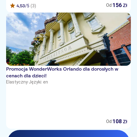
156
Zł
Od:
4,53
/5
(3)
Promocja WonderWorks Orlando dla dorosłych w
cenach dla dzieci!
Elastyczny
·
Języki: en
108
Zł
Od: