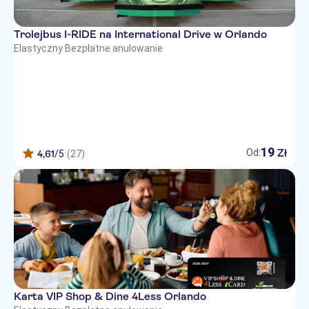
Trolejbus I-RIDE na International Drive w Orlando
Elastyczny
·
Bezpłatne anulowanie
19
Zł
Od:
4,61
/5
(27)
Karta VIP Shop & Dine 4Less Orlando