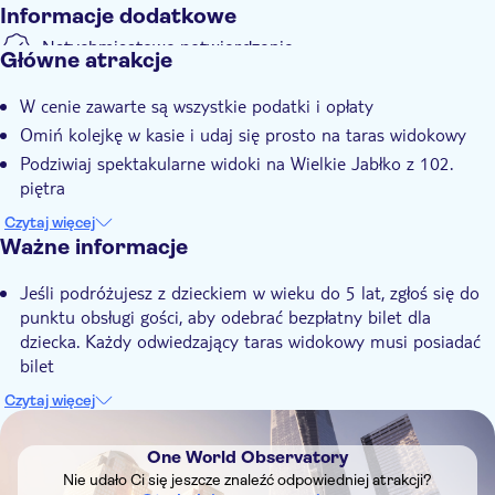
Informacje dodatkowe
Natychmiastowe potwierdzenie
Główne atrakcje
W cenie zawarte są wszystkie podatki i opłaty
Omiń kolejkę w kasie i udaj się prosto na taras widokowy
Podziwiaj spektakularne widoki na Wielkie Jabłko z 102.
piętra
Poznaj historię panoramy Nowego Jorku i powstania
Czytaj więcej
Freedom Tower
Ważne informacje
Jeśli podróżujesz z dzieckiem w wieku do 5 lat, zgłoś się do
punktu obsługi gości, aby odebrać bezpłatny bilet dla
dziecka. Każdy odwiedzający taras widokowy musi posiadać
bilet
Standardowy bilet
pozwala uniknąć kłopotów związanych z
Czytaj więcej
kolejką w kasie. W zależności od tego, jak duże jest natężenie
DSA1One World Observatory
ruchu, może być konieczne oczekiwanie na wejście na szczyt
One World Observatory
W przypadku złej widoczności obiekt zostanie zamknięty;
Nie udało Ci się jeszcze znaleźć odpowiedniej atrakcji?