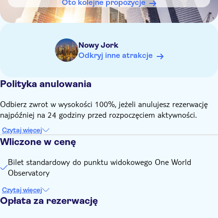
bilet nie podlega zwrotowi, ale można go wymienić na nowy,
Oto kolejne propozycje
który będzie można wykorzystać w dniu o lepszych
warunkach pogodowych
Nowy Jork
Odkryj inne atrakcje
Polityka anulowania
Odbierz zwrot w wysokości 100%, jeżeli anulujesz rezerwację
najpóźniej na 24 godziny przed rozpoczęciem aktywności.
Czytaj więcej
Wliczone w cenę
Bilet standardowy do punktu widokowego One World
Observatory
Czytaj więcej
Opłata za rezerwację