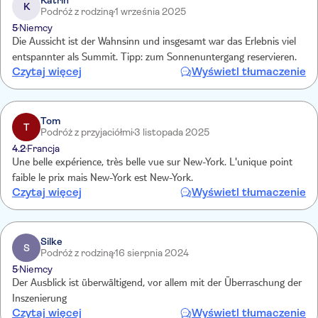
Katrin
K
Podróż z rodziną
1 września 2025
5
Niemcy
Die Aussicht ist der Wahnsinn und insgesamt war das Erlebnis viel
entspannter als Summit. Tipp: zum Sonnenuntergang reservieren.
Czytaj więcej
Wyświetl tłumaczenie
Tom
T
Podróż z przyjaciółmi
3 listopada 2025
4.2
Francja
Une belle expérience, très belle vue sur New-York. L'unique point
faible le prix mais New-York est New-York.
Czytaj więcej
Wyświetl tłumaczenie
Silke
S
Podróż z rodziną
16 sierpnia 2024
5
Niemcy
Der Ausblick ist überwältigend, vor allem mit der Überraschung der
Inszenierung
Czytaj więcej
Wyświetl tłumaczenie