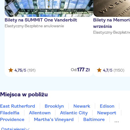
Bilety na SUMMIT One Vanderbilt
Bilety na Memori
Elastyczny
·
Bezpłatne anulowanie
września
Elastyczny
·
Bezpłatn
177
Zł
Od:
4,75
/5
(191)
4,7
/5
(1150)
Miejsca w pobliżu
East Rutherford
Brooklyn
Newark
Edison
Filadelfia
Allentown
Atlantic City
Newport
Providence
Martha's Vineyard
Baltimore
Concord
Annapolis
Gettysburg
New Jersey
Czytaj więcej