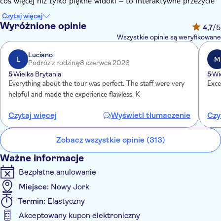
coś więcej niż tylko piękne widoki – to interaktywne przeżycie
wizualne. Dzięki standardowemu biletowi możesz ominąć
Czytaj więcej
kolejkę do kasy i udać się prosto na sam szczyt! Twoja wizyta
Wyróżnione opinie
4,7
/5
obejmuje:
Wszystkie opinie są weryfikowane
Dynamicznie generowaną mapę świata, która zaznacza
Luciano
L
M
miasta pochodzenia odwiedzających
Podróż z rodziną
8 czerwca 2026
„Voices” i „Foundations” – dwa programy opisujące
5
Wielka Brytania
5
Wi
historię budynku i ludzi, którzy go zbudowali
Everything about the tour was perfect. The staff were very
Exce
Wirtualny film poklatkowy przedstawiający rozwój
helpful and made the experience flawless. K
panoramy Nowego Jorku od XVI wieku do współczesności
Czytaj więcej
Wyświetl tłumaczenie
Czy
Sky Portal, okrągły dysk o średnicy 4,2 m w podłodze,
wyświetlający w czasie rzeczywistym obraz ulic poniżej w
wysokiej rozdzielczości
Zobacz wszystkie opinie (313)
City Pulse, pierścień monitorów z technologią
Ważne informacje
rozpoznawania gestów, umożliwiający zbliżenia i
spersonalizowane rekomendacje
Bezpłatne anulowanie
Miejsce:
Nowy Jork
Termin:
Elastyczny
Akceptowany kupon elektroniczny