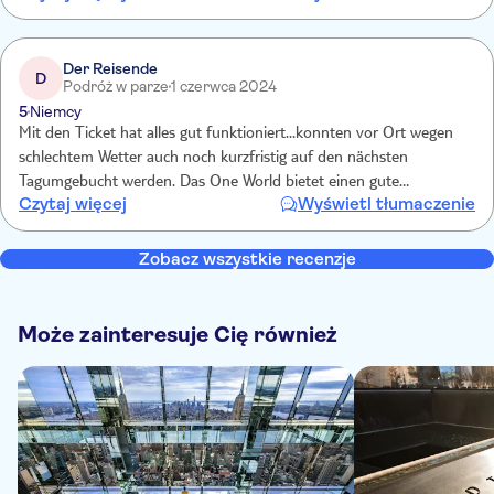
Der Reisende
D
Podróż w parze
1 czerwca 2024
5
Niemcy
Mit den Ticket hat alles gut funktioniert...konnten vor Ort wegen
schlechtem Wetter auch noch kurzfristig auf den nächsten
Tagumgebucht werden. Das One World bietet einen gute
Czytaj więcej
Wyświetl tłumaczenie
Aussicht...leider sind die Fenster nicht entspiegelt...was auf jeden
Foto zu sehen ist...Spiegelungen überall...
Zobacz wszystkie recenzje
Może zainteresuje Cię również