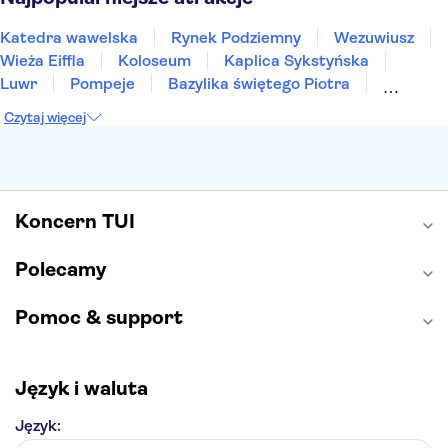
Katedra wawelska
Rynek Podziemny
Wezuwiusz
Wieża Eiffla
Koloseum
Kaplica Sykstyńska
Luwr
Pompeje
Bazylika świętego Piotra
Sagrada Familia
Akropol
Forum Romanum
Czytaj więcej
Etna
Wawel
Park Güell
Alhambra
Caminito del Rey
Park Narodowy Jezior Plitwickich
Energylandia
Pałac Kultury i Nauki
Koncern TUI
Polecamy
Pomoc & support
Język i waluta
Język: