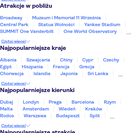
Atrakcje w pobliżu
Broadway
Muzeum i Memoriał 11 Września
Central Park
Statua Wolności
Yankee Stadium
SUMMIT One Vanderbilt
One World Observatory
Brooklyn Bridge
Czytaj więcej
Amerykańskie Muzeum Historii Naturalnej
Najpopularniejsze kraje
Katedra Świętego Patryka
Dzielnica francuska
Las Vegas Strip
Wielki Kanion
Albania
Szwajcaria
Chiny
Cypr
Czechy
Wodospad Niagara
Universal Orlando Resort
Egipt
Hiszpania
Francja
Grecja
Chorwacja
Islandia
Japonia
Sri Lanka
Maroko
Polska
Portugalia
Tajlandia
Czytaj więcej
Tunezja
Turcja
Wietnam
Najpopularniejsze kierunki
Dubaj
Londyn
Praga
Barcelona
Rzym
Malta
Amsterdam
Wiedeń
Kraków
Rodos
Warszawa
Budapeszt
Split
Gdańsk
Wrocław
Zakynthos
Poznań
Czytaj więcej
Sopot
Gdynia
Zakopane
Najpopularniejsze atrakcje