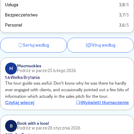
Usługa
3,8
/5
Bezpieczeństwo
3,7
/5
Personel
3,6
/5
Sortuj według
Filtruj według
Macmuckles
M
Podróż w parze
25 lutego 2026
1.4
Wielka Brytania
The tour guide was awful. Don't know why he was there he hardly
ever engaged with clients, and occasionally pointed out a few bits of
information which actually in the sales pitch for the tour.
Czytaj więcej
Wyświetl tłumaczenie
Book with a local
B
Podróż w parze
28 stycznia 2026