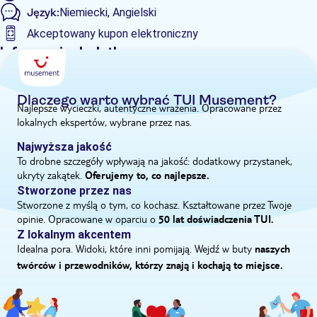
Język:
Niemiecki, Angielski
pewnością zobaczysz kilka niezapomnianych stworzeń.
Akceptowany kupon elektroniczny
Informacje dodatkowe
Wliczone są opłaty za wstęp
Wycieczka z przewodnikiem
Dlaczego warto wybrać TUI Musement?
Najlepsze wycieczki, autentyczne wrażenia. Opracowane przez
Natychmiastowe potwierdzenie
lokalnych ekspertów, wybrane przez nas.
Wliczono posiłek
Najwyższa jakość
E-Voucher
To drobne szczegóły wpływają na jakość: dodatkowy przystanek,
ukryty zakątek.
Odbiór z hotelu
Oferujemy to, co najlepsze.
Stworzone przez nas
Stworzone z myślą o tym, co kochasz. Kształtowane przez Twoje
opinie. Opracowane w oparciu o
50 lat doświadczenia TUI.
Z lokalnym akcentem
Idealna pora. Widoki, które inni pomijają. Wejdź w buty
naszych
twórców i przewodników, którzy znają i kochają to miejsce.