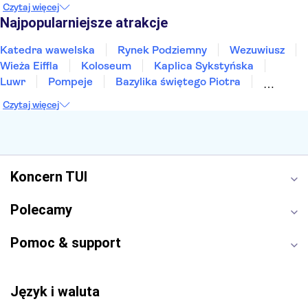
Czytaj więcej
Sopot
Gdynia
Zakopane
Najpopularniejsze atrakcje
Katedra wawelska
Rynek Podziemny
Wezuwiusz
Wieża Eiffla
Koloseum
Kaplica Sykstyńska
Luwr
Pompeje
Bazylika świętego Piotra
Sagrada Familia
Akropol
Forum Romanum
Czytaj więcej
Etna
Wawel
Park Güell
Alhambra
Caminito del Rey
Park Narodowy Jezior Plitwickich
Energylandia
Pałac Kultury i Nauki
Koncern TUI
Polecamy
Pomoc & support
Język i waluta