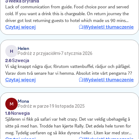
3
Wielka Brytania
Lack of communication from guide. Food choice poor and served
cold. If you want a drink this is chargeable. On return journey the
driver got lost returning guests to hotel which made us 90 mins
Czytaj więcej
Wyświetl tłumaczenie
later for return back to hotel and did not communicate any reason
as to why or provide any water as a gesture but the guides and
drivers all took water for themselves. Not worth the price Tui charge
as you can book with a local company for half the price Tui charge.
Helen
H
Podróż z przyjaciółmi
7 stycznia 2026
2.6
Szwecja
Vi såg knappt några djur, förutom vattenbuffel, rådjur och påfågel.
Varav dom två senare har vi hemma. Absolut inte värt pengarna ??
Czytaj więcej
Wyświetl tłumaczenie
Mona
M
Podróż w parze
19 listopada 2025
1.8
Norwegia
Sjåføren vi fikk på safari var helt crazy. Det var veldig ubehagelig å
sitte på med han. Trodde han kjørte Rally. Det ødela hele turen for
meg. Tydelig uerfaren og så ikke dyrene heller. Liten kar med stort