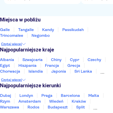
Miejsca w pobliżu
Galle
Tangalle
Kandy
Passikudah
Trincomalee
Negombo
Czytaj więcej
Najpopularniejsze kraje
Albania
Szwajcaria
Chiny
Cypr
Czechy
Egipt
Hiszpania
Francja
Grecja
Chorwacja
Islandia
Japonia
Sri Lanka
Maroko
Polska
Portugalia
Tajlandia
Czytaj więcej
Tunezja
Turcja
Wietnam
Najpopularniejsze kierunki
Dubaj
Londyn
Praga
Barcelona
Malta
Rzym
Amsterdam
Wiedeń
Kraków
Warszawa
Rodos
Budapeszt
Split
Gdańsk
Wrocław
Zakynthos
Poznań