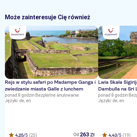
de 200 euros est beaucoup trop élevé par rapport à la durée et à la
qualité de l’expérience
Może zainteresuje Cię również
Rejs w stylu safari po Madampe Ganga i
Lwia Skała Sigirij
zwiedzanie miasta Galle z lunchem
Dambulla na Sri
ponad 8 godzin
·
Bezpłatne anulowanie
·
ponad 8 godzin
·
Bez
Języki: de, en
Języki: de, en
263
Zł
Od:
4,25
/5
(25)
4,43
/5
(19)