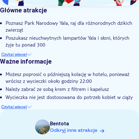
Główne atrakcje
Poznasz Park Narodowy Yala, raj dla różnorodnych dzikich
zwierząt
Poszukasz nieuchwytnych lampartów Yala i słoni, których
żyje tu ponad 300
Wybierzesz się na ekscytujące safari, aby zobaczyć „wielką
Czytaj więcej
czwórkę” Sri Lanki
Ważne informacje
Odkryjesz różne ekosystemy parku i przybrzeżne laguny
Możesz poprosić o późniejszą kolację w hotelu, ponieważ
Towarzyszyć Ci będzie lokalny przewodnik z imponującą
wrócisz z wycieczki około godziny 22:00
wiedzą o Sri Lance
Należy zabrać ze sobą krem z filtrem i kapelusz
Wycieczka nie jest dostosowana do potrzeb kobiet w ciąży
Wycieczka nie jest dostosowana do potrzeb osób z
Czytaj więcej
problemami z krążeniem lub z oddychaniem
Bentota
Odkryj inne atrakcje