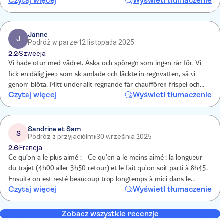
Czytaj więcej
Wyświetl tłumaczenie
mørkt krøllete hår. Bussturen blir for langt. Lunsj okej.
Janne
J
Podróż w parze
12 listopada 2025
2.2
Szwecja
Vi hade otur med vädret. Åska och spöregn som ingen rår för. Vi
fick en dålig jeep som skramlade och läckte in regnvatten, så vi
genom blöta. Mitt under allt regnande får chauffören frispel och
Czytaj więcej
Wyświetl tłumaczenie
började köra som en galning och höll på att lägga jeepen på sidan.
Guiderna som var med i bussen sa knappt ett ord på hela resan.
Sandrine et Sam
S
Podróż z przyjaciółmi
30 września 2025
2.6
Francja
Ce qu’on a le plus aimé : - Ce qu’on a le moins aimé : la longueur
du trajet (4h00 aller 3h50 retour) et le fait qu’on soit parti à 8h45.
Ensuite on est resté beaucoup trop longtemps à midi dans le
Czytaj więcej
Wyświetl tłumaczenie
restaurant, ce qui nous a fait démarrer notre safari à 15h10 au lieu
de 14h. La durée du safari (de 2h50) est beaucoup trop courte. De
plus, on n’a reçu aucune explication sur les animaux. Le prix de plus
Zobacz wszystkie recenzje