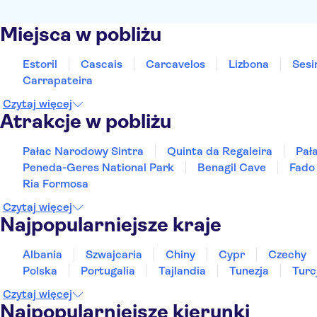
Miejsca w pobliżu
Estoril
Cascais
Carcavelos
Lizbona
Ses
Carrapateira
Czytaj więcej
Atrakcje w pobliżu
Pałac Narodowy Sintra
Quinta da Regaleira
Pał
Peneda-Geres National Park
Benagil Cave
Fado
Ria Formosa
Czytaj więcej
Najpopularniejsze kraje
Albania
Szwajcaria
Chiny
Cypr
Czechy
Polska
Portugalia
Tajlandia
Tunezja
Turc
Czytaj więcej
Najpopularniejsze kierunki