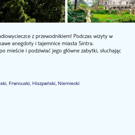
udiowycieczce z przewodnikiem! Podczas wizyty w
kawe anegdoty i tajemnice miasta Sintra.
o mieście i podziwiać jego główne zabytki, słuchając
ski, Francuski, Hiszpański, Niemiecki
za wstęp
E-Voucher
Z audioprzewodnikiem