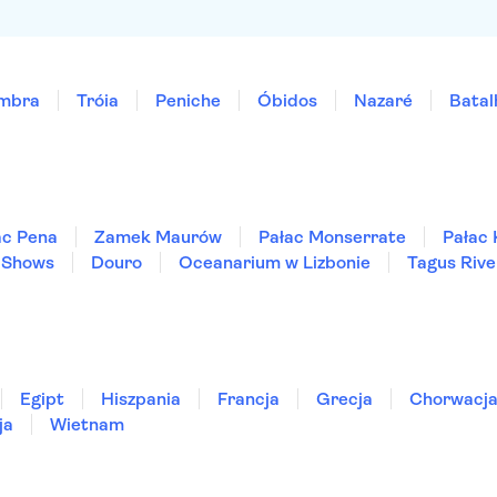
imbra
Tróia
Peniche
Óbidos
Nazaré
Batal
ac Pena
Zamek Maurów
Pałac Monserrate
Pałac 
 Shows
Douro
Oceanarium w Lizbonie
Tagus Rive
Egipt
Hiszpania
Francja
Grecja
Chorwacj
ja
Wietnam