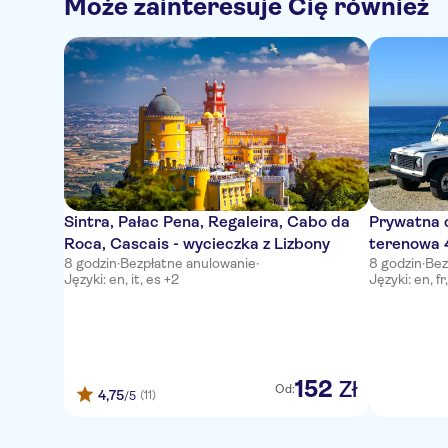
Może zainteresuje Cię również
Sintra, Pałac Pena, Regaleira, Cabo da
Prywatna 
Roca, Cascais - wycieczka z Lizbony
terenowa 4
8 godzin
·
Bezpłatne anulowanie
·
8 godzin
·
Bez
przewodni
Języki: en, it, es +2
Języki: en, fr
152
Zł
Od:
4,75
(11)
/5