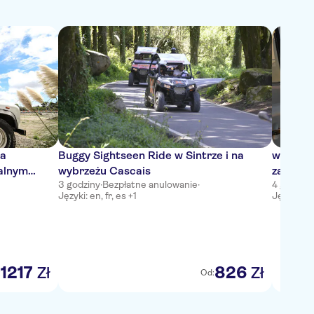
ka
Buggy Sightseen Ride w Sintrze i na
wyciec
kalnym
wybrzeżu Cascais
zachodz
3 godziny
·
Bezpłatne anulowanie
·
4 godziny
porto i
Języki: en, fr, es +1
Języki: en,
1217
826
Zł
Zł
:
Od: