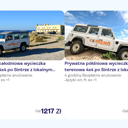
całodniowa wycieczka
Prywatna półdniowa wyciecz
x4 po Sintrze z lokalnym
terenowa 4x4 po Sintrze z lo
płatne anulowanie
·
4 godziny
·
Bezpłatne anulowanie
·
kiem
przewodnikiem
, es +1
Języki: en, fr, es +1
1217
Zł
Od:
Od