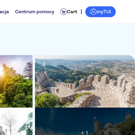
myTUI
acja
Centrum pomocy
Cart
+ 1