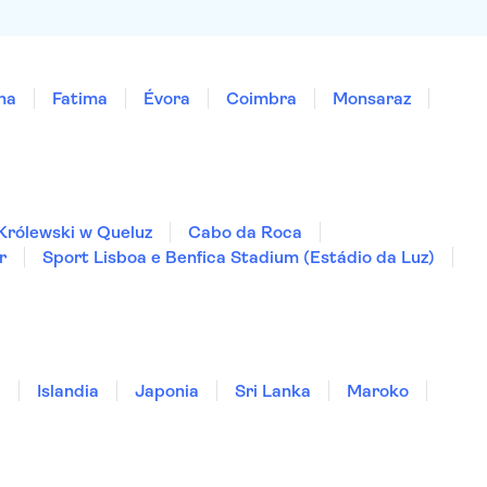
ha
Fatima
Évora
Coimbra
Monsaraz
Królewski w Queluz
Cabo da Roca
r
Sport Lisboa e Benfica Stadium (Estádio da Luz)
a
Islandia
Japonia
Sri Lanka
Maroko