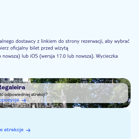
lnego dostawcy z linkiem do strony rezerwacji, aby wybrać
erz oficjalny bilet przed wizytą
 nowsza) lub iOS (wersja 17.0 lub nowsza). Wycieczka
, iPhone X lub starszym, iPhone SE 1. generacji, iPod
ub starszym, iPad Mini 4. generacji lub starszym, iPad Pro
nieważ sygnał komórkowy może być słaby na miejscu.
Regaleira
eźć odpowiedniej atrakcji?
opozycje
łonecznym
e atrakcje