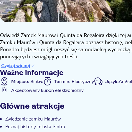
Odwiedź Zamek Maurów i Quinta da Regaleira dzięki tej a
Zamku Maurów i Quinta da Regaleira poznasz historię, cie
Ponadto będziesz mógł cieszyć się samodzielną wycieczką p
pouczających i wciągających treści.
Czytaj więcej
Ważne informacje
Miejsce:
Sintra
Termin:
Elastyczny
Język:
Angiel
Akceptowany kupon elektroniczny
Informacje dodatkowe
Główne atrakcje
Natychmiastowe potwierdzenie
Wliczone są opłaty 
Zwiedzanie zamku Maurów
Poznaj historię miasta Sintra