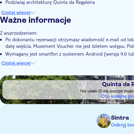
Podziwiaj architekturę Quinta da Regaleira
Czytaj więcej
Ważne informacje
Z wyprzedzeniem:
Po dokonaniu rezerwacji otrzymasz wiadomość e-mail od loka
datę wejścia. Musement Voucher nie jest biletem wstępu. Pobi
Wymagany jest smartfon z systemem Android (wersja 9.0 lub
audio nie jest kompatybilna z telefonami z systemem Windows
Czytaj więcej
Touch, iPad 5. generacji lub starszym, iPad Air 2. generacji l
12,9 cala 1. generacji.
DSA1Quinta da Regaleira
Pobierz bilet i audiowycieczkę przez Wi-Fi przed wizytą, po
Quinta da 
Pamiętaj, aby zabrać ze sobą
Nie udało Ci się jeszcze znal
Dowód osobisty lub paszport
Oto kolejne pr
Słuchawki, wygodne buty, kapelusz i krem z filtrem przeciws
Upewnij się, że smartfon jest w pełni naładowany
Sintra
Odkryj inn