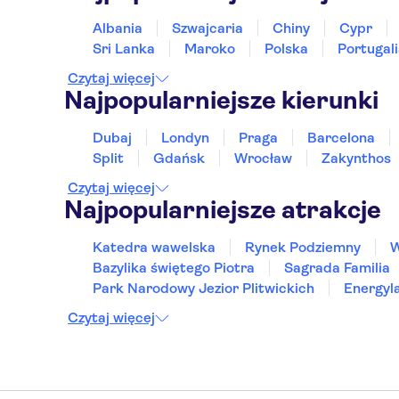
Albania
Szwajcaria
Chiny
Cypr
Sri Lanka
Maroko
Polska
Portugal
Czytaj więcej
Najpopularniejsze kierunki
Dubaj
Londyn
Praga
Barcelona
Split
Gdańsk
Wrocław
Zakynthos
Czytaj więcej
Najpopularniejsze atrakcje
Katedra wawelska
Rynek Podziemny
W
Bazylika świętego Piotra
Sagrada Familia
Park Narodowy Jezior Plitwickich
Energyl
Czytaj więcej