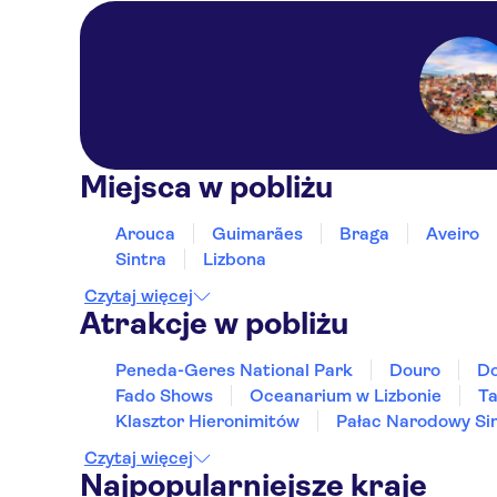
Miejsca w pobliżu
Arouca
Guimarães
Braga
Aveiro
Sintra
Lizbona
Czytaj więcej
Atrakcje w pobliżu
Peneda-Geres National Park
Douro
Do
Fado Shows
Oceanarium w Lizbonie
Ta
Klasztor Hieronimitów
Pałac Narodowy Si
Czytaj więcej
Najpopularniejsze kraje