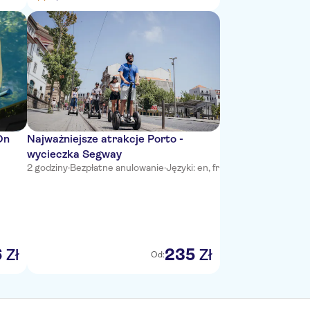
On
Najważniejsze atrakcje Porto -
wycieczka Segway
2 godziny
·
Bezpłatne anulowanie
·
Języki: en, fr
6
235
Zł
Zł
Od: