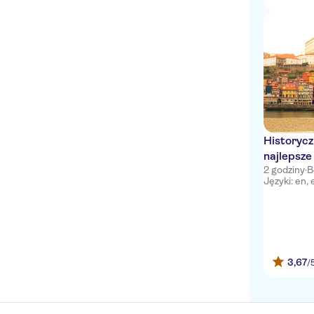
Historycz
najlepsze
2 godziny
·
B
tuku
Języki: en, 
3,67
/