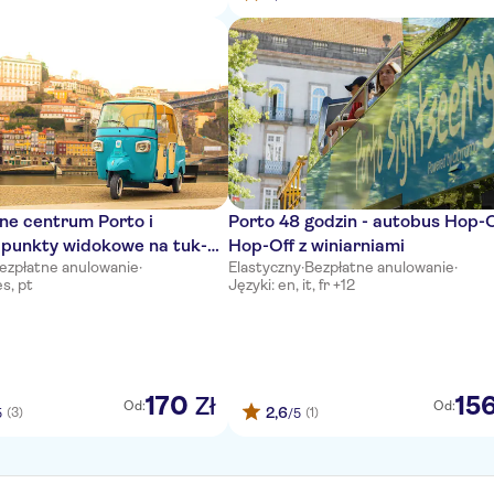
ne centrum Porto i
Porto 48 godzin - autobus Hop-
 punkty widokowe na tuk-
Hop-Off z winiarniami
ezpłatne anulowanie
·
Elastyczny
·
Bezpłatne anulowanie
·
es, pt
Języki: en, it, fr +12
170
15
Zł
Od:
Od:
2,6
(3)
(1)
5
/5