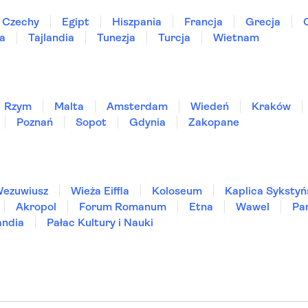
Czechy
Egipt
Hiszpania
Francja
Grecja
ia
Tajlandia
Tunezja
Turcja
Wietnam
Rzym
Malta
Amsterdam
Wiedeń
Kraków
Poznań
Sopot
Gdynia
Zakopane
ezuwiusz
Wieża Eiffla
Koloseum
Kaplica Sykstyń
Akropol
Forum Romanum
Etna
Wawel
Pa
andia
Pałac Kultury i Nauki