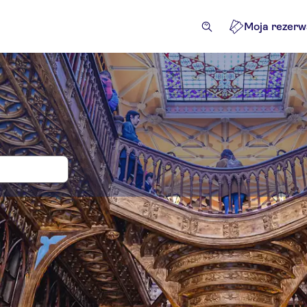
Moja rezerw
rnia Lello: wycieczki i bilety
jęcia rekreacyjne
Wycieczki jednodniowe
Atrakcje i usłu