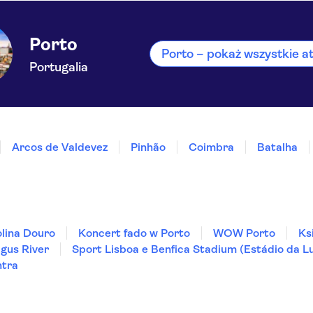
Porto
Porto – pokaż wszystkie a
Portugalia
Arcos de Valdevez
Pinhão
Coimbra
Batalha
lina Douro
Koncert fado w Porto
WOW Porto
Ks
gus River
Sport Lisboa e Benfica Stadium (Estádio da L
ntra