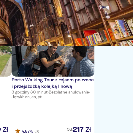
Sortuj według:
Porto Walking Tour z rejsem po rzece
i przejażdżką kolejką linową
3 godziny 30 minut
·
Bezpłatne anulowanie
·
Języki: en, es, pt
9
217
Zł
Zł
Od:
4,87
(6)
/5