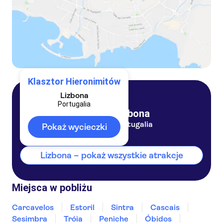
Klasztor Hieronimitów
Lizbona
Portugalia
Lizbona
Portugalia
Pokaż wycieczki
Lizbona – pokaż wszystkie atrakcje
Miejsca w pobliżu
Carcavelos
Estoril
Sintra
Cascais
Sesimbra
Tróia
Peniche
Óbidos