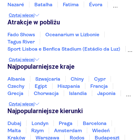
Nazaré
Batalha
Fatima
Évora
Monsaraz
Carrapateira
Czytaj więcej
Atrakcje w pobliżu
Fado Shows
Oceanarium w Lizbonie
Tagus River
Sport Lisboa e Benfica Stadium (Estádio da Luz)
Torre de Belem
Klasztor Hieronimitów
Czytaj więcej
Peneda-Geres National Park
Benagil Cave
Najpopularniejsze kraje
Douro
Ria Formosa
Dolina Douro
Pałac Narodowy Sintra
Quinta da Regaleira
Albania
Szwajcaria
Chiny
Cypr
Koncert fado w Porto
WOW Porto
Czechy
Egipt
Hiszpania
Francja
Grecja
Chorwacja
Islandia
Japonia
Sri Lanka
Maroko
Polska
Portugalia
Czytaj więcej
Tajlandia
Tunezja
Turcja
Wietnam
Najpopularniejsze kierunki
Dubaj
Londyn
Praga
Barcelona
Malta
Rzym
Amsterdam
Wiedeń
Kraków
Warszawa
Rodos
Budapeszt