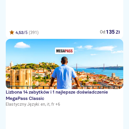
135
Zł
Od:
4,53
/5
(391)
Lizbona 14 zabytków i 1 najlepsze doświadczenie
MegaPass Classic
Elastyczny
·
Języki: en, it, fr +6