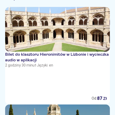
Francuski
Lokalny charakter
Zwiedzanie i tradycje
Włoski
Wliczono posiłek
Japoński
Prywatna Wycieczka
Koreański
Oficjalny pośrednik
Portugalski
Chiński
Bilet do klasztoru Hieronimitów w Lizbonie i wycieczka
audio w aplikacji
2 godziny 30 minut
·
Języki: en
87
Zł
Od: