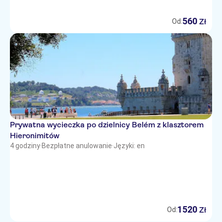
560
Zł
Od:
Prywatna wycieczka po dzielnicy Belém z klasztorem
Hieronimitów
4 godziny
·
Bezpłatne anulowanie
·
Języki: en
1520
Zł
Od: