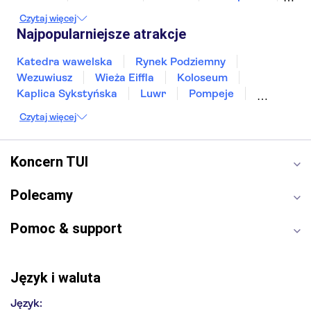
Split
Gdańsk
Wrocław
Zakynthos
Czytaj więcej
Poznań
Sopot
Gdynia
Zakopane
Najpopularniejsze atrakcje
Katedra wawelska
Rynek Podziemny
Wezuwiusz
Wieża Eiffla
Koloseum
Kaplica Sykstyńska
Luwr
Pompeje
Bazylika świętego Piotra
Sagrada Familia
Czytaj więcej
Akropol
Forum Romanum
Etna
Wawel
Park Güell
Alhambra
Caminito del Rey
Koncern TUI
Park Narodowy Jezior Plitwickich
Energylandia
Pałac Kultury i Nauki
Polecamy
Pomoc & support
Język i waluta
Język: