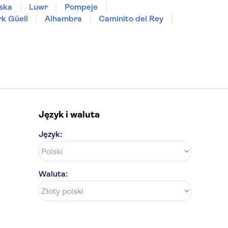
ska
Luwr
Pompeje
rk Güell
Alhambra
Caminito del Rey
Język i waluta
Język:
Waluta: