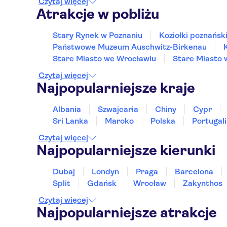
Czytaj więcej
Atrakcje w pobliżu
Stary Rynek w Poznaniu
Koziołki poznańsk
Państwowe Muzeum Auschwitz-Birkenau
Stare Miasto we Wrocławiu
Stare Miasto
Czytaj więcej
Najpopularniejsze kraje
Albania
Szwajcaria
Chiny
Cypr
Sri Lanka
Maroko
Polska
Portugal
Czytaj więcej
Najpopularniejsze kierunki
Dubaj
Londyn
Praga
Barcelona
Split
Gdańsk
Wrocław
Zakynthos
Czytaj więcej
Najpopularniejsze atrakcje