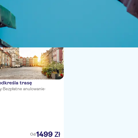
ci
odkreśla trasę
y
·
Bezpłatne anulowanie
·
1499
Zł
Od: