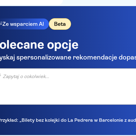
Ze wsparciem AI
Beta
olecane opcje
yskaj spersonalizowane rekomendacje dopa
taj o cokolwiek...
rzykład: „Bilety bez kolejki do La Pedrera w Barcelonie z a