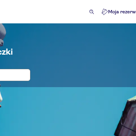
Moja rezerw
czki
ki poznańskie: wycieczki i bilety
akcje i usługi przewodnika
Wycieczki jednodniowe