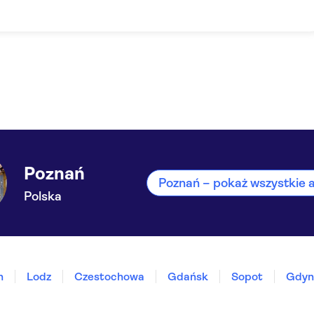
Poznań
Poznań – pokaż wszystkie 
Polska
n
Lodz
Czestochowa
Gdańsk
Sopot
Gdyn