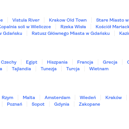
ie
Vistula River
Krakow Old Town
Stare Miasto 
Kopalnia soli w Wieliczce
Rzeka Wisła
Kościół Mariac
 w Gdańsku
Ratusz Głównego Miasta w Gdańsku
Kazi
Czechy
Egipt
Hiszpania
Francja
Grecja
ia
Tajlandia
Tunezja
Turcja
Wietnam
Rzym
Malta
Amsterdam
Wiedeń
Kraków
Poznań
Sopot
Gdynia
Zakopane