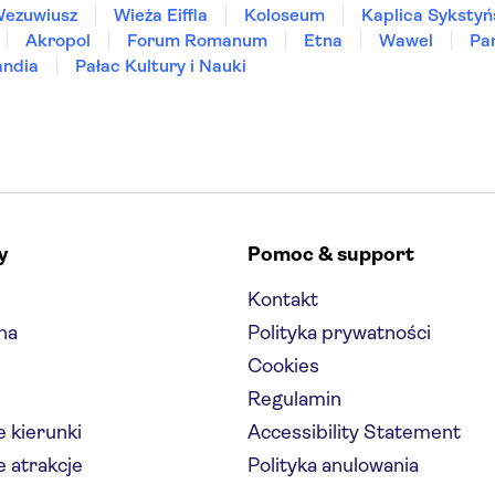
ezuwiusz
Wieża Eiffla
Koloseum
Kaplica Sykstyń
Akropol
Forum Romanum
Etna
Wawel
Pa
andia
Pałac Kultury i Nauki
y
Pomoc & support
Kontakt
na
Polityka prywatności
Cookies
Regulamin
 kierunki
Accessibility Statement
 atrakcje
Polityka anulowania