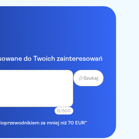
sowane do Twoich zainteresowań
Szukaj
0
/500
udioprzewodnikiem za mniej niż 70 EUR”