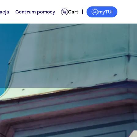
myTUI
acja
Centrum pomocy
Cart