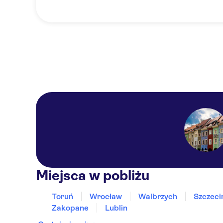
Miejsca w pobliżu
Toruń
Wrocław
Walbrzych
Szczeci
Zakopane
Lublin