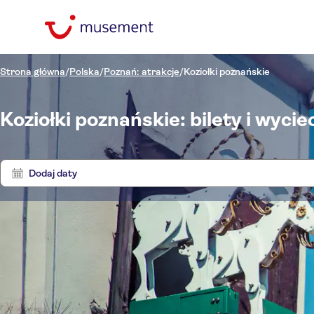
Strona główna
/
Polska
/
Poznań: atrakcje
/
Koziołki poznańskie
Koziołki poznańskie: bilety i wycie
Dodaj daty
Cena (osoba dorosła)
Kozioł
Odbiór z hotelu
Bilet
Wycieczka z przewodnikiem
Kategorie
zł
zł
Atr
Min.
Max.
Prywatna Wycieczka
Atrakcje i usługi
Język
NO-PICKUP