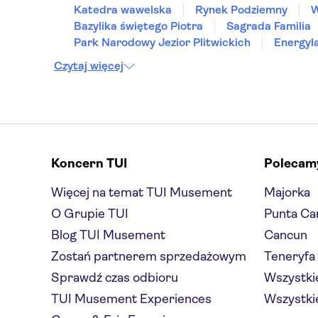
Katedra wawelska
Rynek Podziemny
W
Bazylika świętego Piotra
Sagrada Familia
Park Narodowy Jezior Plitwickich
Energyl
Czytaj więcej
Koncern TUI
Polecam
Więcej na temat TUI Musement
Majorka
O Grupie TUI
Punta Ca
Blog TUI Musement
Cancun
Zostań partnerem sprzedażowym
Teneryfa
Sprawdź czas odbioru
Wszystkie
TUI Musement Experiences
Wszystkie