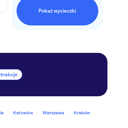
Pokaż wycieczki
atrakcje
ia
Katowice
Warszawa
Kraków