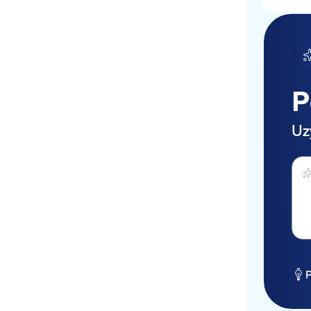
P
Uz
Zapy
P