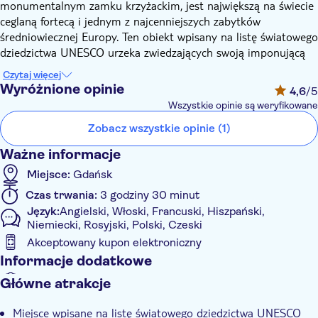
monumentalnym zamku krzyżackim, jest największą na świecie
ceglaną fortecą i jednym z najcenniejszych zabytków
średniowiecznej Europy. Ten obiekt wpisany na listę światowego
dziedzictwa UNESCO urzeka zwiedzających swoją imponującą
architekturą i bogatą historią. Od 1961 roku muzeum
Czytaj więcej
prezentuje imponującą kolekcję eksponatów, w tym
Wyróżnione opinie
4,6
/5
średniowieczne elementy architektoniczne, dzieła sztuki z
Wszystkie opinie są weryfikowane
bursztynu, broń oraz eksponaty numizmatyczne. Obecnie
Zobacz wszystkie opinie (1)
zamek ten pełni rolę tętniącego życiem centrum kulturalnego,
przyciągając co roku setki tysięcy odwiedzających dzięki
Ważne informacje
niezapomnianym wystawom i wydarzeniom organizowanym na
Miejsce:
Gdańsk
tle miejsca przesiąkniętego historią.
W ciągu około trzech i pół godziny zagłębisz się w burzliwą
Czas trwania:
3 godziny 30 minut
przeszłość twierdzy i odkryjesz siedem wieków historii tego
Język:
Angielski, Włoski, Francuski, Hiszpański,
niezwykłego miejsca. Podczas tej podróży odkryjesz mnóstwo
Niemiecki, Rosyjski, Polski, Czeski
mniej znanych i często zaskakujących opowieści, które wciąż
Akceptowany kupon elektroniczny
zadziwiają, inspirują i skłaniają do refleksji. To doświadczenie,
Informacje dodatkowe
które na długo pozostanie w Twojej pamięci. Trasa historyczna
Natychmiastowe potwierdzenie
Główne atrakcje
obejmuje całą ścieżkę spacerową.
Wycieczka z Audioprzewodnikiem
Miejsce wpisane na listę światowego dziedzictwa UNESCO