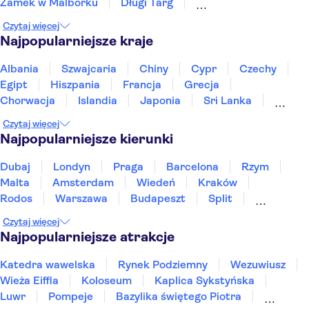
Zamek w Malborku
Długi Targ
Obóz koncentracyjny Stutthof
Czytaj więcej
Bazylika Mariacka w Gdańsku
Najpopularniejsze kraje
Katedra w Gdańsku Oliwie
Fontanna Neptuna
Vistula River
Krakow Old Town
Albania
Szwajcaria
Chiny
Cypr
Czechy
Stare Miasto w Warszawie
Wawel
Egipt
Hiszpania
Francja
Grecja
Państwowe Muzeum Auschwitz-Birkenau
Chorwacja
Islandia
Japonia
Sri Lanka
Kopalnia soli w Wieliczce
Rzeka Wisła
Maroko
Polska
Portugalia
Tajlandia
Czytaj więcej
Tunezja
Turcja
Wietnam
Najpopularniejsze kierunki
Dubaj
Londyn
Praga
Barcelona
Rzym
Malta
Amsterdam
Wiedeń
Kraków
Rodos
Warszawa
Budapeszt
Split
Gdańsk
Wrocław
Zakynthos
Poznań
Czytaj więcej
Sopot
Gdynia
Zakopane
Najpopularniejsze atrakcje
Katedra wawelska
Rynek Podziemny
Wezuwiusz
Wieża Eiffla
Koloseum
Kaplica Sykstyńska
Luwr
Pompeje
Bazylika świętego Piotra