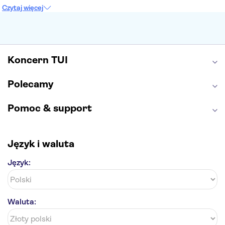
Sagrada Familia
Akropol
Forum Romanum
Czytaj więcej
Etna
Wawel
Park Güell
Alhambra
Caminito del Rey
Park Narodowy Jezior Plitwickich
Energylandia
Pałac Kultury i Nauki
Koncern TUI
Polecamy
Pomoc & support
Język i waluta
Język:
Waluta: