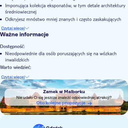
Z audioprzewodnikiem
Imponująca kolekcja eksponatów, w tym detale architektury
średniowiecznej
Odkryjesz mnóstwo mniej znanych i często zaskakujących
opowieści
Czytaj więcej
Ważne informacje
Dostępność:
Nieodpowiednie dla osób poruszających się na wózkach
inwalidzkich
Warto wiedzieć:
Dostępne są audioprzewodniki w języku polskim, angielskim,
Czytaj więcej
niemieckim, rosyjskim, węgierskim, ukraińskim, litewskim,
DSA1Zamek w Malborku
czeskim, francuskim, włoskim, hiszpańskim oraz w polskim
Zamek w Malborku
języku migowym
Nie udało Ci się jeszcze znaleźć odpowiedniej atrakcji?
Dzieci do 7 lat mają bezpłatny wstęp, ale muszą otrzymać
Oto kolejne propozycje
bilet z numerem „0” w kasie muzeum
Bilety ulgowe są dostępne dla uprawnionych grup, w tym
studentów, seniorów (powyżej 65 lat) oraz osób
niepełnosprawnych
Gdańsk