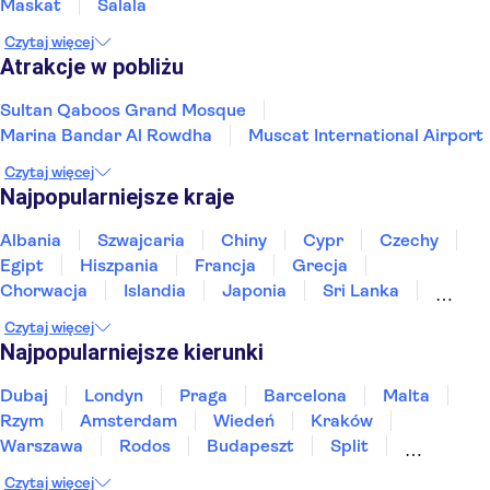
Maskat
Salala
Czytaj więcej
Atrakcje w pobliżu
Sultan Qaboos Grand Mosque
Marina Bandar Al Rowdha
Muscat International Airport
Czytaj więcej
Najpopularniejsze kraje
Albania
Szwajcaria
Chiny
Cypr
Czechy
Egipt
Hiszpania
Francja
Grecja
Chorwacja
Islandia
Japonia
Sri Lanka
Maroko
Polska
Portugalia
Tajlandia
Czytaj więcej
Tunezja
Turcja
Wietnam
Najpopularniejsze kierunki
Dubaj
Londyn
Praga
Barcelona
Malta
Rzym
Amsterdam
Wiedeń
Kraków
Warszawa
Rodos
Budapeszt
Split
Gdańsk
Wrocław
Zakynthos
Poznań
Czytaj więcej