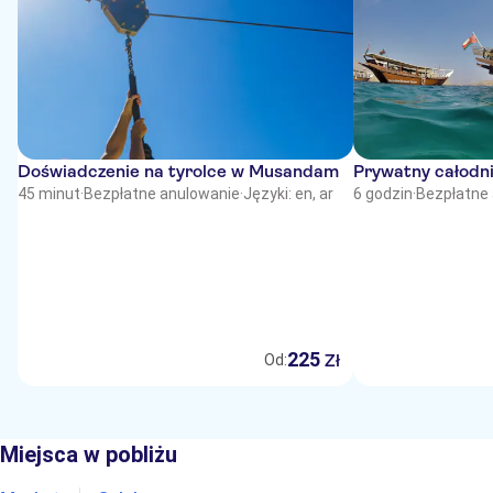
Doświadczenie na tyrolce w Musandam
Prywatny całodn
45 minut
·
Bezpłatne anulowanie
·
Języki: en, ar
6 godzin
·
Bezpłatne
225
Zł
Od:
Miejsca w pobliżu