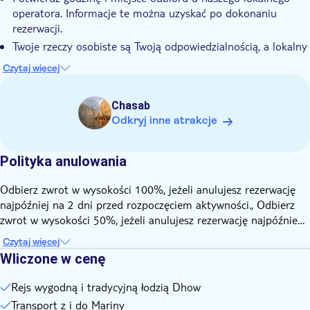
operatora. Informacje te można uzyskać po dokonaniu
rezerwacji.
Twoje rzeczy osobiste są Twoją odpowiedzialnością, a lokalny
operator nie ponosi odpowiedzialności za rzeczy zgubione w
Czytaj więcej
trakcie podróży.
Należy pamiętać, że wycieczka może podlegać
Chasab
nieprzewidzianym zmianom w okresie Ramadanu. Jednak
Odkryj inne atrakcje
lokalny organizator wycieczek będzie zawsze gotowy, aby
wesprzeć gości i zagwarantować najlepsze możliwe usługi
Wycieczka nie będzie dostępna w święta religijne
Polityka anulowania
ustanowione przez prawo Omanu (np.: dni Eid)
Odbierz zwrot w wysokości 100%, jeżeli anulujesz rezerwację
Lokalny operator nie bierze odpowiedzialności za
najpóźniej na 2 dni przed rozpoczęciem aktywności., Odbierz
jakiekolwiek szkody, straty, wypadki, choroby, obrażenia lub
zwrot w wysokości 50%, jeżeli anulujesz rezerwację najpóźniej
śmierć, których goście mogą doznać w związku z wycieczką i
na 1 dzień przed rozpoczęciem aktywności.
zajęciami i/lub w związku z umową z i/lub operatorem
Czytaj więcej
jakichkolwiek zajęć
Wliczone w cenę
Jeśli nastąpią jakiekolwiek zmiany, zostaniesz o tym
powiadomiony e-mailem lub przez WhatsApp
Rejs wygodną i tradycyjną łodzią Dhow
Transport z i do Mariny