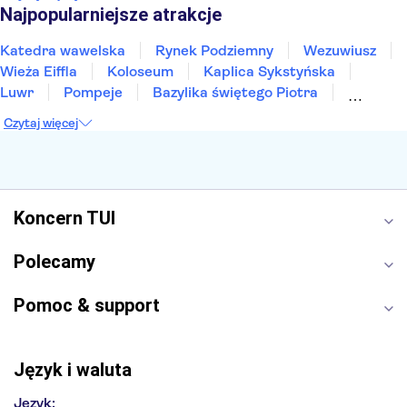
Sopot
Gdynia
Zakopane
Najpopularniejsze atrakcje
Katedra wawelska
Rynek Podziemny
Wezuwiusz
Wieża Eiffla
Koloseum
Kaplica Sykstyńska
Luwr
Pompeje
Bazylika świętego Piotra
Sagrada Familia
Akropol
Forum Romanum
Czytaj więcej
Etna
Wawel
Park Güell
Alhambra
Caminito del Rey
Park Narodowy Jezior Plitwickich
Energylandia
Pałac Kultury i Nauki
Koncern TUI
Polecamy
Pomoc & support
Język i waluta
Język: