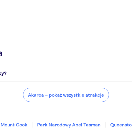
a
cy?
iejsca, takie jak:
Akaroa – pokaż wszystkie atrakcje
Mount Cook
Park Narodowy Abel Tasman
Queenst