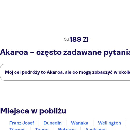
189
Zł
Od:
Akaroa – często zadawane pytani
Mój cel podróży to Akaroa, ale co mogę zobaczyć w okoli
Akaroa to doskonały wybór, ale w okolicy również znajdują się ciekawe m
Franz Josef
Dunedin
Wanaka
Wellington
Mount Cook
Miejsca w pobliżu
Franz Josef
Dunedin
Wanaka
Wellington
Tūrangi
Taupo
Rotorua
Auckland