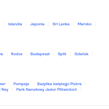
a
Islandia
Japonia
Sri Lanka
Maroko
wa
Rodos
Budapeszt
Split
Gdańsk
uwr
Pompeje
Bazylika świętego Piotra
l Rey
Park Narodowy Jezior Plitwickich