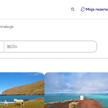
Moja rezerw
atrakcje
Do: