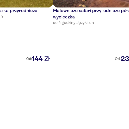
czka przyrodnicza
Malownicze safari przyrodnicze pó
en
wycieczka
do 4 godziny
·
Języki: en
144
2
Zł
Od:
Od: