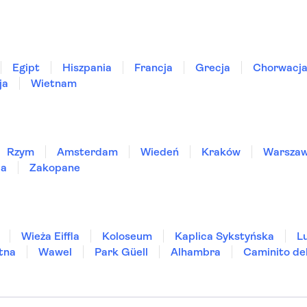
Egipt
Hiszpania
Francja
Grecja
Chorwacj
ja
Wietnam
Rzym
Amsterdam
Wiedeń
Kraków
Warsza
ia
Zakopane
Wieża Eiffla
Koloseum
Kaplica Sykstyńska
L
tna
Wawel
Park Güell
Alhambra
Caminito de