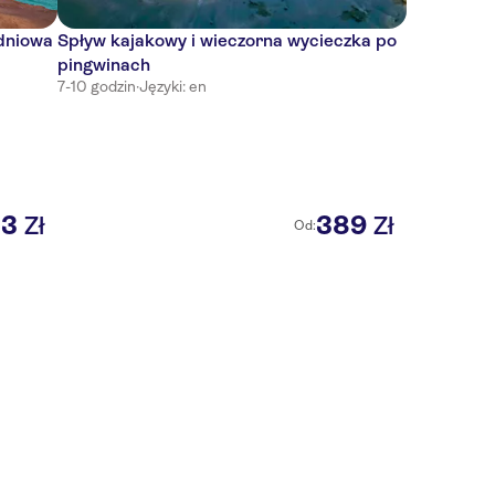
łdniowa
Spływ kajakowy i wieczorna wycieczka po
pingwinach
7-10 godzin
·
Języki: en
33
389
Zł
Zł
Od: