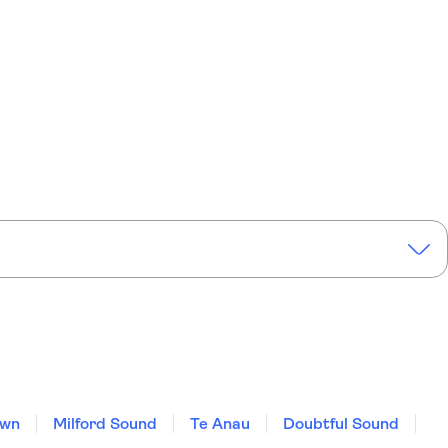
own
Milford Sound
Te Anau
Doubtful Sound