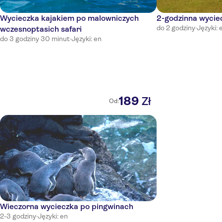
Wycieczka kajakiem po malowniczych
2-godzinna wycie
do 2 godziny
·
Języki: 
wczesnoptasich safari
do 3 godziny 30 minut
·
Języki: en
189
Zł
Od:
Wieczorna wycieczka po pingwinach
2-3 godziny
·
Języki: en