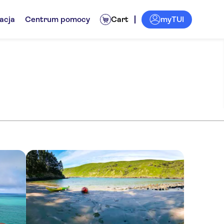
myTUI
acja
Centrum pomocy
Cart