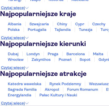
Czytaj więcej
Najpopularniejsze kraje
Albania
Szwajcaria
Chiny
Cypr
Czechy
Polska
Portugalia
Tajlandia
Tunezja
Turc
Czytaj więcej
Najpopularniejsze kierunki
Dubaj
Londyn
Praga
Barcelona
Malta
Wrocław
Zakynthos
Poznań
Sopot
Gdyn
Czytaj więcej
Najpopularniejsze atrakcje
Katedra wawelska
Rynek Podziemny
Wezuwiusz
Sagrada Familia
Akropol
Forum Romanum
E
Energylandia
Pałac Kultury i Nauki
Czytaj więcej