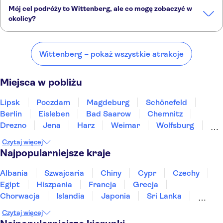
Mój cel podróży to Wittenberg, ale co mogę zobaczyć w
okolicy?
Wittenberg to doskonały wybór, ale w okolicy również znajdują się
ciekawe miejsca, takie jak:
Wittenberg – pokaż wszystkie atrakcje
Lipsk
Poczdam
Magdeburg
Schönefeld
Berlin
Miejsca w pobliżu
Lipsk
Poczdam
Magdeburg
Schönefeld
Berlin
Eisleben
Bad Saarow
Chemnitz
Drezno
Jena
Harz
Weimar
Wolfsburg
Erfurt
Braunschweig
Czytaj więcej
Najpopularniejsze kraje
Albania
Szwajcaria
Chiny
Cypr
Czechy
Egipt
Hiszpania
Francja
Grecja
Chorwacja
Islandia
Japonia
Sri Lanka
Maroko
Polska
Portugalia
Tajlandia
Czytaj więcej
Tunezja
Turcja
Wietnam