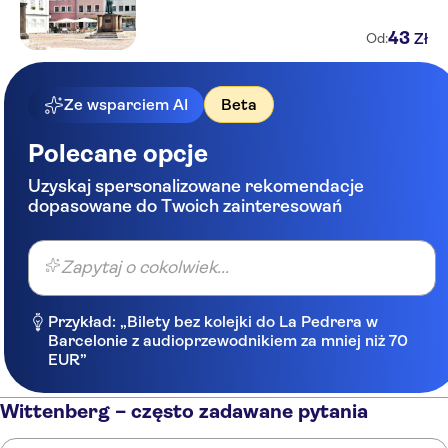
43
Zł
Od:
Ze wsparciem AI
Beta
Polecane opcje
Uzyskaj spersonalizowane rekomendacje
dopasowane do Twoich zainteresowań
Zapytaj o cokolwiek...
Przykład: „Bilety bez kolejki do La Pedrera w
Barcelonie z audioprzewodnikiem za mniej niż 70
EUR”
Wittenberg – często zadawane pytania