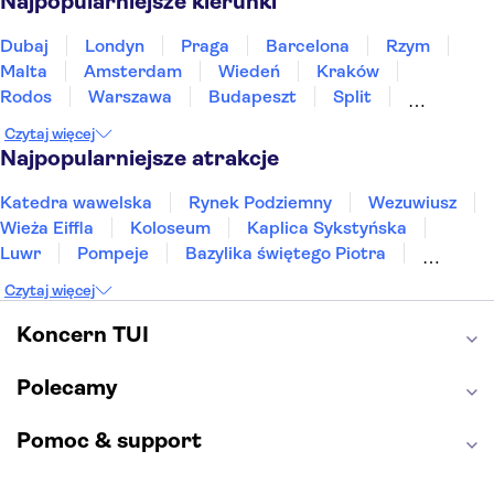
Najpopularniejsze kierunki
Dubaj
Londyn
Praga
Barcelona
Rzym
Malta
Amsterdam
Wiedeń
Kraków
Rodos
Warszawa
Budapeszt
Split
Gdańsk
Wrocław
Zakynthos
Poznań
Czytaj więcej
Sopot
Gdynia
Zakopane
Najpopularniejsze atrakcje
Katedra wawelska
Rynek Podziemny
Wezuwiusz
Wieża Eiffla
Koloseum
Kaplica Sykstyńska
Luwr
Pompeje
Bazylika świętego Piotra
Sagrada Familia
Akropol
Forum Romanum
Czytaj więcej
Etna
Wawel
Park Güell
Alhambra
Caminito del Rey
Park Narodowy Jezior Plitwickich
Koncern TUI
Energylandia
Pałac Kultury i Nauki
Polecamy
Pomoc & support