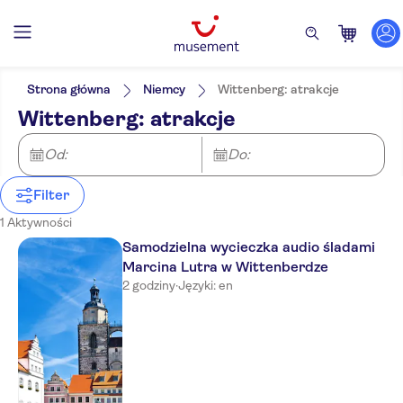
Filtry
Cena (osoba dorosła)
Odbiór z hotelu
Bilet
Strona główna
Niemcy
Wittenberg: atrakcje
Wycieczka z Audioprzewodnikiem
Kategorie
Min.
zł
Max.
zł
Wittenberg: atrakcje
E-Voucher
Zajęcia rekreacyjne
NO-PICKUP
Język
Natychmiastowe potwierdzenie
Wycieczki piesze
Angielski
Od:
Do:
Filter
1 Aktywności
Samodzielna wycieczka audio śladami
Marcina Lutra w Wittenberdze
2 godziny
·
Języki: en