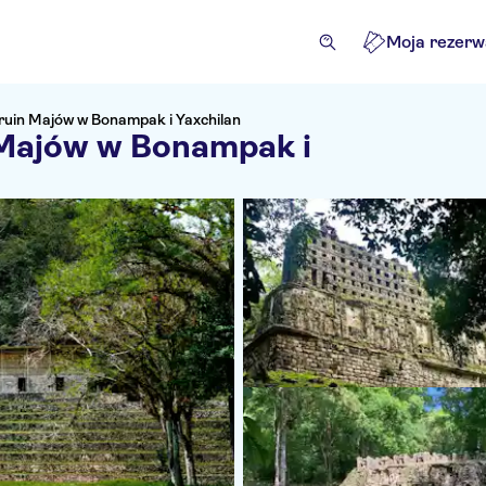
Moja rezerw
ruin Majów w Bonampak i Yaxchilan
 Majów w Bonampak i