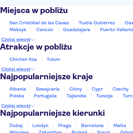
Miejsca w pobliżu
San Cristóbal de las Casas
Tuxtla Gutiérrez
Oax
Meksyk
Cancún
Guadalajara
Puerto Vallart
Czytaj więcej
Atrakcje w pobliżu
Chichen Itza
Tulum
Czytaj więcej
Najpopularniejsze kraje
Albania
Szwajcaria
Chiny
Cypr
Czechy
Polska
Portugalia
Tajlandia
Tunezja
Turc
Czytaj więcej
Najpopularniejsze kierunki
Dubaj
Londyn
Praga
Barcelona
Malta
Wrocław
Zakynthos
Poznań
Sopot
Gdyn