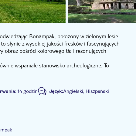
ów, odwiedzając Bonampak, położony w zielonym lesie
o słynie z wysokiej jakości fresków i fascynujących
y obraz pośród kolorowego tła i rezonujących
 równie wspaniałe stanowisko archeologiczne. To
adproży, które są świadectwem kunsztu artystycznego
 półwyspie otoczonym przez meandrującą rzekę, co
trwania:
14 godzin
Język:
Angielski, Hiszpański
e natura i starożytna cywilizacja przeplatają się
jsc będziesz oczarowany trwałym dziedzictwem kultury
za wstęp
Lokalny charakter
Wliczono posiłek
reakfast
nampak