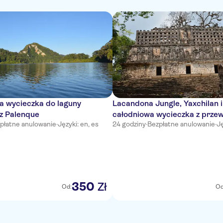
a wycieczka do laguny
Lacandona Jungle, Yaxchilan
z Palenque
całodniowa wycieczka z prze
płatne anulowanie
·
Języki: en, es
24 godziny
·
Bezpłatne anulowanie
·
Ję
Palenque
350
Zł
Od:
Od