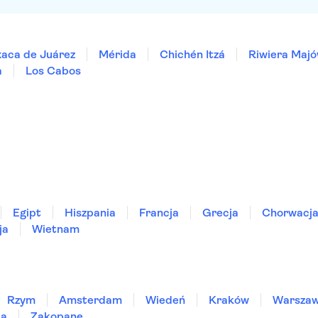
aca de Juárez
Mérida
Chichén Itzá
Riwiera Majó
a
Los Cabos
Egipt
Hiszpania
Francja
Grecja
Chorwacj
ja
Wietnam
Rzym
Amsterdam
Wiedeń
Kraków
Warsza
ia
Zakopane