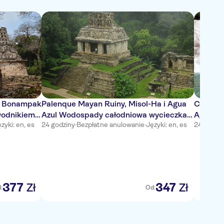
 i Bonampak
Palenque Mayan Ruiny, Misol-Ha i Agua
Całodn
wodnikiem z
Azul Wodospady całodniowa wycieczka z
Agua Az
zyki: en, es
24 godziny
·
Bezpłatne anulowanie
·
Języki: en, es
24 godzi
Palenque
377
347
Zł
Zł
:
Od: