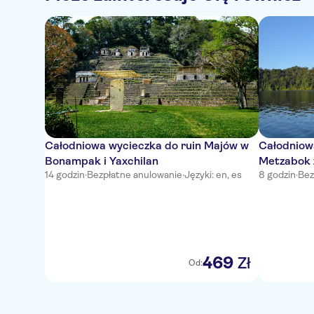
Całodniowa wycieczka do ruin Majów w
Całodniow
Bonampak i Yaxchilan
Metzabok 
14 godzin
·
Bezpłatne anulowanie
·
Języki: en, es
8 godzin
·
Bez
469
Zł
Od: