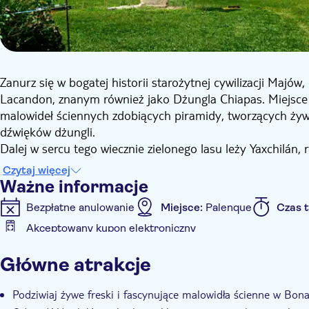
Zanurz się w bogatej historii starożytnej cywilizacji Maj
Lacandon, znanym również jako Dżungla Chiapas. Miejsce t
malowideł ściennych zdobiących piramidy, tworzących żyw
dźwięków dżungli.
Dalej w sercu tego wiecznie zielonego lasu leży Yaxchilán,
wspaniałe miejsce słynie ze sztuki rzeźbiarskiej, stel i n
Czytaj więcej
Majów. Co wyjątkowe, Majowie zbudowali swoje miasto na
Ważne informacje
dodaje uroku temu historycznemu klejnotowi.
Bezpłatne anulowanie
Miejsce:
Palenque
Czas 
Te dwa miejsca oferują fascynujący wgląd w przeszłość, gdzi
Akceptowany kupon elektroniczny
bezproblemowo. Podczas eksploracji tych niezwykłych mie
Informacje dodatkowe
Majów.
Główne atrakcje
Natychmiastowe potwierdzenie
Wliczone są opłaty 
E-Voucher
Odbiór z hotelu
Transport w cenie
B
Podziwiaj żywe freski i fascynujące malowidła ścienne w Bo