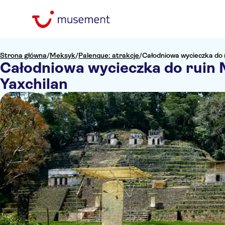
Strona główna
/
Meksyk
/
Palenque: atrakcje
/
Całodniowa wycieczka do 
Całodniowa wycieczka do ruin
Yaxchilan