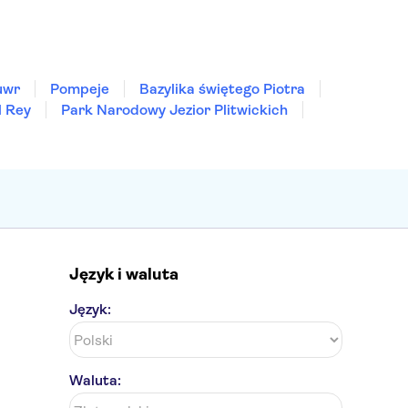
uwr
Pompeje
Bazylika świętego Piotra
l Rey
Park Narodowy Jezior Plitwickich
Język i waluta
Język:
Waluta: