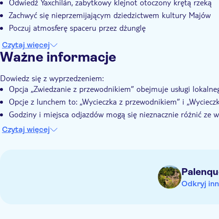
Odwiedź Yaxchilán, zabytkowy klejnot otoczony krętą rzeką
Zachwyć się nieprzemijającym dziedzictwem kultury Majów
Poczuj atmosferę spaceru przez dżunglę
Czytaj więcej
Ważne informacje
Dowiedz się z wyprzedzeniem:
Opcja „Zwiedzanie z przewodnikiem” obejmuje usługi lokalne
Opcje z lunchem to: „Wycieczka z przewodnikiem” i „Wycieczk
Godziny i miejsca odjazdów mogą się nieznacznie różnić ze w
operatora
Czytaj więcej
Pamiętaj, aby zabrać:
Wygodne buty do chodzenia
Środek owadobójczy i biodegradowalny krem z filtrem przec
Palenqu
Odkryj inn