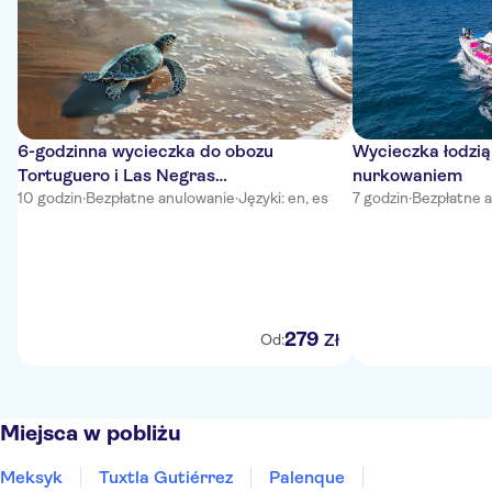
6-godzinna wycieczka do obozu
Wycieczka łodzią
Tortuguero i Las Negras
nurkowaniem
Bioluminescence
10 godzin
·
Bezpłatne anulowanie
·
Języki: en, es
7 godzin
·
Bezpłatne 
279
Zł
Od:
Miejsca w pobliżu
Meksyk
Tuxtla Gutiérrez
Palenque