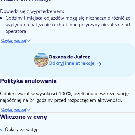
Transport w cenie
Dowiedz się z wyprzedzeniem:
Godziny i miejsca odjazdów mogą się nieznacznie różnić ze
względu na natężenie ruchu i inne przyczyny niezależne od
operatora
Pamiętaj, aby zabrać:
Czytaj więcej
Wygodne buty do chodzenia
Oaxaca de Juárez
Odkryj inne atrakcje
Polityka anulowania
Odbierz zwrot w wysokości 100%, jeżeli anulujesz rezerwację
najpóźniej na 24 godziny przed rozpoczęciem aktywności.
Czytaj więcej
Wliczone w cenę
Opłaty za wstęp