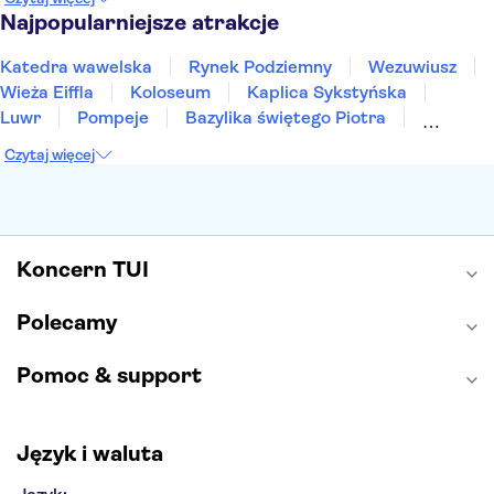
Sopot
Gdynia
Zakopane
Najpopularniejsze atrakcje
Katedra wawelska
Rynek Podziemny
Wezuwiusz
Wieża Eiffla
Koloseum
Kaplica Sykstyńska
Luwr
Pompeje
Bazylika świętego Piotra
Sagrada Familia
Akropol
Forum Romanum
Czytaj więcej
Etna
Wawel
Park Güell
Alhambra
Caminito del Rey
Park Narodowy Jezior Plitwickich
Energylandia
Pałac Kultury i Nauki
Koncern TUI
Polecamy
Pomoc & support
Język i waluta