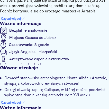
Cuilapan, gdzie znajduje się otwarta kaplica pochodząca z XVI
wieku, prezentująca wykwintną architekturę dominikańską.
Podróż kontynuuje się do uroczego miasteczka Arrazola,
słynącego z kolorowych i unikalnie zaprojektowanych alebrijes -
Czytaj więcej
fantastycznych stworzeń wykonanych z drewna.
Ważne informacje
Ostatnim przystankiem na trasie jest San Bartolo Coyotepec,
Bezpłatne anulowanie
miasto słynące z wyrobów z czarnej gliny. Tutaj lokalni
rzemieślnicy pokażą skomplikowane techniki, których używają
Miejsce:
Oaxaca de Juárez
do tworzenia tych słynnych dzieł. Twoja przygoda w Oaxaca
Czas trwania:
8 godzin
zakończy się wygodnym odwiezieniem do hotelu, pozostawiając
Język:
Angielski, Hiszpański
Ci wspomnienia dnia spędzonego w otoczeniu bogatej kultury i
tradycji.
Akceptowany kupon elektroniczny
Informacje dodatkowe
Główne atrakcje
Natychmiastowe potwierdzenie
Odwiedź stanowisko archeologiczne Monte Albán i Arrazolę,
Wliczone są opłaty za wstęp
słynącą z kolorowych drewnianych stworzeń
Wycieczka z przewodnikiem
Odkryj otwartą kaplicę Cuilapan, w której można podziwiać
Lokalny charakter
wykwintną dominikańską architekturę z XVI wieku
Poznaj skomplikowane techniki stosowane do tworzenia
E-Voucher
Czytaj więcej
rękodzieła w San Bartolo Coyotepec
Ważne informacje
Odbiór z hotelu