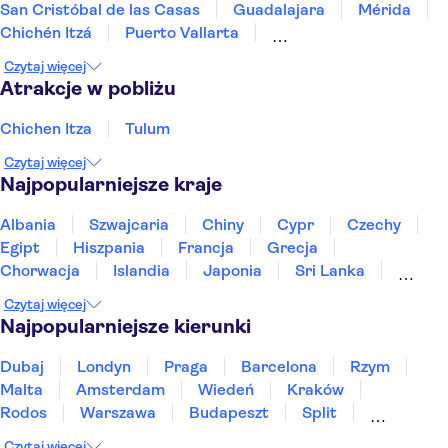
San Cristóbal de las Casas
Guadalajara
Mérida
Chichén Itzá
Puerto Vallarta
Riwiera Majów / Playa del Carmen
Tulum
Czytaj więcej
Playa del Carmen
Cancún
Los Cabos
Atrakcje w pobliżu
Chichen Itza
Tulum
Czytaj więcej
Najpopularniejsze kraje
Albania
Szwajcaria
Chiny
Cypr
Czechy
Egipt
Hiszpania
Francja
Grecja
Chorwacja
Islandia
Japonia
Sri Lanka
Maroko
Polska
Portugalia
Tajlandia
Czytaj więcej
Tunezja
Turcja
Wietnam
Najpopularniejsze kierunki
Dubaj
Londyn
Praga
Barcelona
Rzym
Malta
Amsterdam
Wiedeń
Kraków
Rodos
Warszawa
Budapeszt
Split
Gdańsk
Wrocław
Zakynthos
Poznań
Czytaj więcej