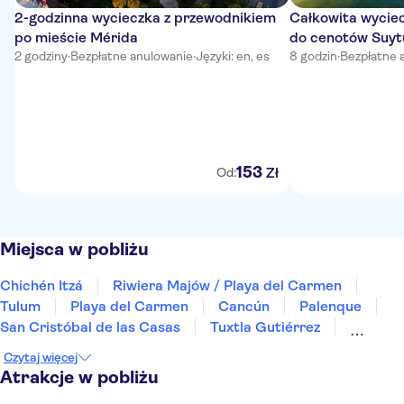
2-godzinna wycieczka z przewodnikiem
Całkowita wycie
po mieście Mérida
do cenotów Suytu
2 godziny
·
Bezpłatne anulowanie
·
Języki: en, es
8 godzin
·
Bezpłatne 
153
Zł
Od:
Miejsca w pobliżu
Chichén Itzá
Riwiera Majów / Playa del Carmen
Tulum
Playa del Carmen
Cancún
Palenque
San Cristóbal de las Casas
Tuxtla Gutiérrez
Oaxaca de Juárez
Meksyk
Guadalajara
Czytaj więcej
Puerto Vallarta
Los Cabos
Atrakcje w pobliżu