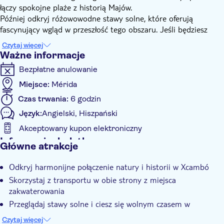
łączy spokojne plaże z historią Majów.
Później odkryj różowowodne stawy solne, które oferują
fascynujący wgląd w przeszłość tego obszaru. Jeśli będziesz
mieć szczęście, możesz zobaczyć flamingi zdobiące wody.
Czytaj więcej
Na koniec odwiedzisz uroczy port Progreso. Można tu
Ważne informacje
wygrzewać się na słońcu, zażyć orzeźwiającej kąpieli w morzu
Bezpłatne anulowanie
lub po prostu podziwiać widoki na morze. Mając wystarczająco
dużo wolnego czasu, możesz cieszyć się tym nadmorskim rajem
Miejsce:
Mérida
we własnym tempie.
Czas trwania:
6 godzin
Język:
Angielski, Hiszpański
Akceptowany kupon elektroniczny
Informacje dodatkowe
Główne atrakcje
Natychmiastowe potwierdzenie
Odkryj harmonijne połączenie natury i historii w Xcambó
E-Voucher
Skorzystaj z transportu w obie strony z miejsca
Group tour
zakwaterowania
Odbiór z hotelu
Przeglądaj stawy solne i ciesz się wolnym czasem w
portowym mieście Progreso
Transport w cenie
Czytaj więcej