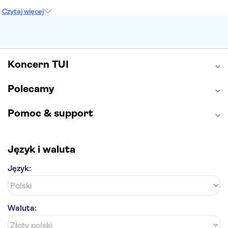
Sagrada Familia
Akropol
Forum Romanum
Czytaj więcej
Etna
Wawel
Park Güell
Alhambra
Caminito del Rey
Park Narodowy Jezior Plitwickich
Energylandia
Pałac Kultury i Nauki
Koncern TUI
Polecamy
Pomoc & support
Język i waluta
Język:
Waluta: