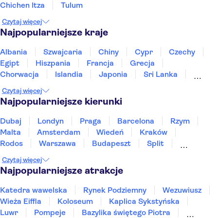
Chichen Itza
Tulum
Czytaj więcej
Najpopularniejsze kraje
Albania
Szwajcaria
Chiny
Cypr
Czechy
Egipt
Hiszpania
Francja
Grecja
Chorwacja
Islandia
Japonia
Sri Lanka
Maroko
Polska
Portugalia
Tajlandia
Czytaj więcej
Tunezja
Turcja
Wietnam
Najpopularniejsze kierunki
Dubaj
Londyn
Praga
Barcelona
Rzym
Malta
Amsterdam
Wiedeń
Kraków
Rodos
Warszawa
Budapeszt
Split
Gdańsk
Wrocław
Zakynthos
Poznań
Czytaj więcej
Sopot
Gdynia
Zakopane
Najpopularniejsze atrakcje
Katedra wawelska
Rynek Podziemny
Wezuwiusz
Wieża Eiffla
Koloseum
Kaplica Sykstyńska
Luwr
Pompeje
Bazylika świętego Piotra