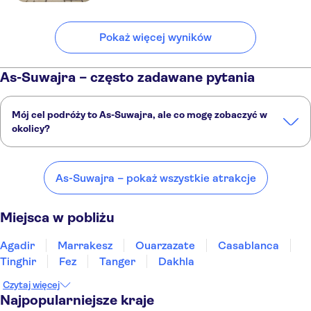
Pokaż więcej wyników
As-Suwajra – często zadawane pytania
Mój cel podróży to As-Suwajra, ale co mogę zobaczyć w
okolicy?
As-Suwajra to doskonały wybór, ale w okolicy również znajdują się
ciekawe miejsca, takie jak:
As-Suwajra – pokaż wszystkie atrakcje
Agadir
Marrakesz
Ouarzazate
Casablanca
Tinghir
Miejsca w pobliżu
Agadir
Marrakesz
Ouarzazate
Casablanca
Tinghir
Fez
Tanger
Dakhla
Czytaj więcej
Najpopularniejsze kraje