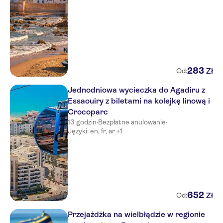
283
Zł
Od:
Jednodniowa wycieczka do Agadiru z
Essaouiry z biletami na kolejkę linową i
Crocoparc
13 godzin
·
Bezpłatne anulowanie
·
Języki: en, fr, ar +1
652
Zł
Od:
Przejażdżka na wielbłądzie w regionie