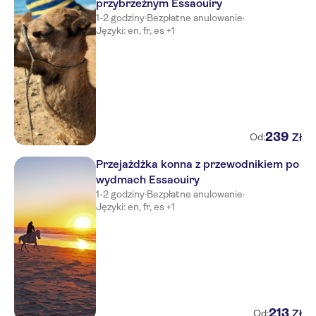
przybrzeżnym Essaouiry
1-2 godziny
·
Bezpłatne anulowanie
·
Języki: en, fr, es +1
239
Zł
Od:
Przejażdżka konna z przewodnikiem po
wydmach Essaouiry
1-2 godziny
·
Bezpłatne anulowanie
·
Języki: en, fr, es +1
213
Zł
Od: