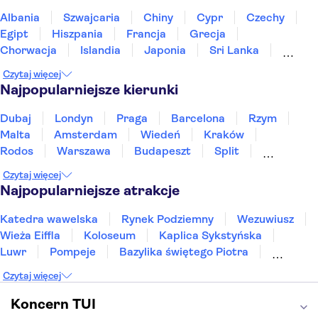
Albania
Szwajcaria
Chiny
Cypr
Czechy
Egipt
Hiszpania
Francja
Grecja
Chorwacja
Islandia
Japonia
Sri Lanka
Maroko
Polska
Portugalia
Tajlandia
Czytaj więcej
Tunezja
Turcja
Wietnam
Najpopularniejsze kierunki
Dubaj
Londyn
Praga
Barcelona
Rzym
Malta
Amsterdam
Wiedeń
Kraków
Rodos
Warszawa
Budapeszt
Split
Gdańsk
Wrocław
Zakynthos
Poznań
Czytaj więcej
Sopot
Gdynia
Zakopane
Najpopularniejsze atrakcje
Katedra wawelska
Rynek Podziemny
Wezuwiusz
Wieża Eiffla
Koloseum
Kaplica Sykstyńska
Luwr
Pompeje
Bazylika świętego Piotra
Sagrada Familia
Akropol
Forum Romanum
Czytaj więcej
Etna
Wawel
Park Güell
Alhambra
Caminito del Rey
Park Narodowy Jezior Plitwickich
Koncern TUI
Energylandia
Pałac Kultury i Nauki