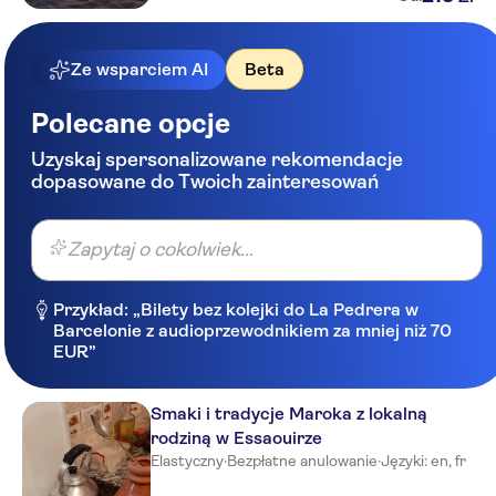
Ze wsparciem AI
Beta
Polecane opcje
Uzyskaj spersonalizowane rekomendacje
dopasowane do Twoich zainteresowań
Zapytaj o cokolwiek...
Przykład: „Bilety bez kolejki do La Pedrera w
Barcelonie z audioprzewodnikiem za mniej niż 70
EUR”
Smaki i tradycje Maroka z lokalną
rodziną w Essaouirze
Elastyczny
·
Bezpłatne anulowanie
·
Języki: en, fr