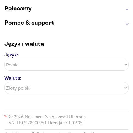
Polecamy
Pomoc & support
Język i waluta
Język:
Waluta:
© 2026 Musement S.p.A, część TUI Group
VAT IT07978000961 Licencja nr 170695