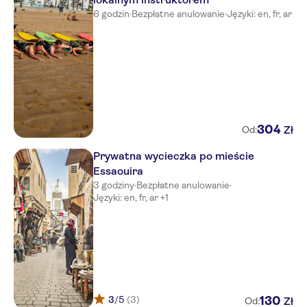
6 godzin
·
Bezpłatne anulowanie
·
Języki: en, fr, ar
304
Zł
Od:
Prywatna wycieczka po mieście
Essaouira
3 godziny
·
Bezpłatne anulowanie
·
Języki: en, fr, ar +1
3
/5
(3)
130
Zł
Od: