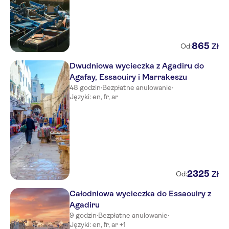
865
Zł
Od:
Dwudniowa wycieczka z Agadiru do
Agafay, Essaouiry i Marrakeszu
48 godzin
·
Bezpłatne anulowanie
·
Języki: en, fr, ar
2325
Zł
Od:
Całodniowa wycieczka do Essaouiry z
Agadiru
9 godzin
·
Bezpłatne anulowanie
·
Języki: en, fr, ar +1