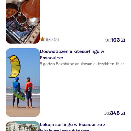
5
/5
(2)
163
Zł
Od:
Doświadczenie kitesurfingu w
Essaouirze
5 godzin
·
Bezpłatne anulowanie
·
Języki: en, fr, ar
348
Zł
Od:
Lekcja surfingu w Essaouirze z
lokalnym instruktorem