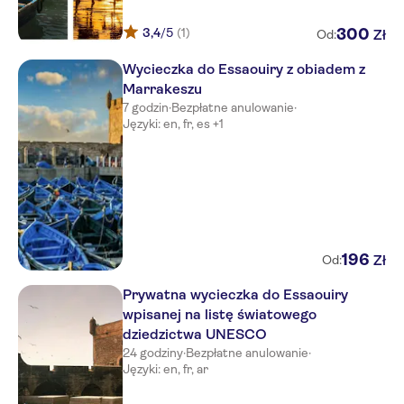
3,4
/5
(1)
300
Zł
Od:
Wycieczka do Essaouiry z obiadem z
Marrakeszu
7 godzin
·
Bezpłatne anulowanie
·
Języki: en, fr, es +1
196
Zł
Od:
Prywatna wycieczka do Essaouiry
wpisanej na listę światowego
dziedzictwa UNESCO
24 godziny
·
Bezpłatne anulowanie
·
Języki: en, fr, ar