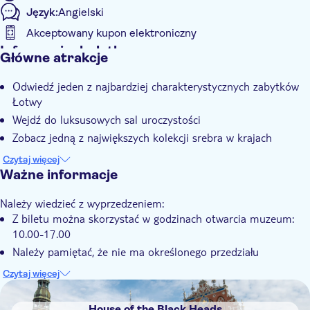
Język:
Angielski
Akceptowany kupon elektroniczny
Informacje dodatkowe
Główne atrakcje
Natychmiastowe potwierdzenie
Odwiedź jeden z najbardziej charakterystycznych zabytków
Wliczone są opłaty za wstęp
Łotwy
E-Voucher
Wejdź do luksusowych sal uroczystości
Dostępność dla wózków inwalidzkich
Zobacz jedną z największych kolekcji srebra w krajach
bałtyckich
Czytaj więcej
Poznaj XIV-wieczne historyczne piwnice
Ważne informacje
Należy wiedzieć z wyprzedzeniem:
Z biletu można skorzystać w godzinach otwarcia muzeum:
10.00-17.00
Należy pamiętać, że nie ma określonego przedziału
wiekowego wymaganego do rezerwacji biletów ulgowych dla
Czytaj więcej
studentów lub emerytów. Pamiętaj, aby okazać odpowiednią
DSA1House of the Black Heads
legitymację na miejscu, aby udowodnić swoje prawo do
House of the Black Heads