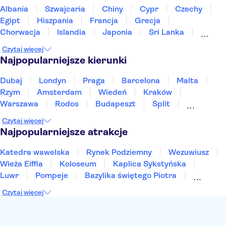
Albania
Szwajcaria
Chiny
Cypr
Czechy
Egipt
Hiszpania
Francja
Grecja
Chorwacja
Islandia
Japonia
Sri Lanka
Maroko
Polska
Portugalia
Tajlandia
Czytaj więcej
Tunezja
Turcja
Wietnam
Najpopularniejsze kierunki
Dubaj
Londyn
Praga
Barcelona
Malta
Rzym
Amsterdam
Wiedeń
Kraków
Warszawa
Rodos
Budapeszt
Split
Gdańsk
Wrocław
Zakynthos
Poznań
Czytaj więcej
Sopot
Gdynia
Zakopane
Najpopularniejsze atrakcje
Katedra wawelska
Rynek Podziemny
Wezuwiusz
Wieża Eiffla
Koloseum
Kaplica Sykstyńska
Luwr
Pompeje
Bazylika świętego Piotra
Sagrada Familia
Akropol
Forum Romanum
Czytaj więcej
Etna
Wawel
Park Güell
Alhambra
Caminito del Rey
Park Narodowy Jezior Plitwickich
Energylandia
Pałac Kultury i Nauki