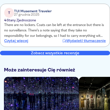
TUI Musement Traveler
T
27 grudnia 2025
4
Stany Zjednoczone
There are no lockers. Coats can be left at the entrance but there is
no surveillance. There's a note saying that they take no
responsibility for our belongings, so I had to carry everything with
Czytaj więcej
Wyświetl tłumaczenie
myself
Zobacz wszystkie recenzje
Może zainteresuje Cię również