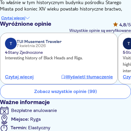
To właśnie w tym historycznym budynku pośrodku Starego
Miasta pod koniec XIV wieku powstało historyczne bractwo,
dzielące siedzibę z istniejącą gildią kupiecką. Młodzi i radośni
Czytaj więcej
zagraniczni kupcy zrzeszeni w bractwie organizowali wspaniałe
Wyróżnione opinie
4,8
/5
imprezy, stając się później honorowymi członkami lokalnej
Wszystkie opinie są weryfikowane
społeczności. Z biegiem czasu dom zaczął gościć wizyty
zagranicznych królów i innych szlachetnych gości i spełnia to
TUI Musement Traveler
T
T
7 kwietnia 2026
zadanie do dziś - często organizowane są tu koncerty, bale,
4
Stany Zjednoczone
5
St
uroczyste kolacje i przyjęcia dyplomatyczne.
Interesting history of Black Heads and Riga.
Visi
Teraz masz również okazję zwiedzić wystawę poświęconą
high
historii i rozwojowi gospodarczemu Rygi.
inte
Czytaj więcej
Wyświetl tłumaczenie
Czy
exhi
feel
Zobacz wszystkie opinie (99)
Ważne informacje
Bezpłatne anulowanie
Miejsce:
Ryga
Termin:
Elastyczny