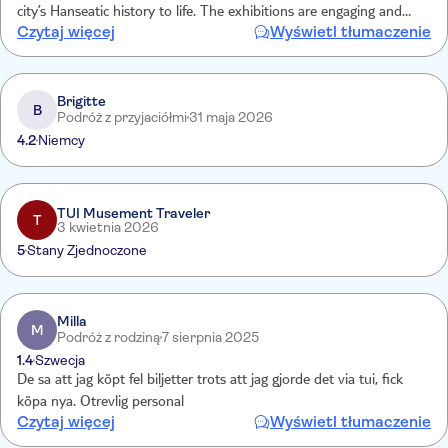
city’s Hanseatic history to life. The exhibitions are engaging and
Czytaj więcej
Wyświetl tłumaczenie
immersive, making the past feel vivid, elegant, and surprisingly
personal.
Brigitte
B
Podróż z przyjaciółmi
31 maja 2026
4.2
Niemcy
TUI Musement Traveler
T
3 kwietnia 2026
5
Stany Zjednoczone
Milla
M
Podróż z rodziną
7 sierpnia 2025
1.4
Szwecja
De sa att jag köpt fel biljetter trots att jag gjorde det via tui, fick
köpa nya. Otrevlig personal
Czytaj więcej
Wyświetl tłumaczenie