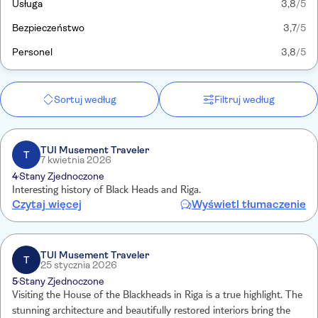
Usługa
3,8
/5
Bezpieczeństwo
3,7
/5
Personel
3,8
/5
Sortuj według
Filtruj według
TUI Musement Traveler
T
7 kwietnia 2026
4
Stany Zjednoczone
Interesting history of Black Heads and Riga.
Czytaj więcej
Wyświetl tłumaczenie
TUI Musement Traveler
T
25 stycznia 2026
5
Stany Zjednoczone
Visiting the House of the Blackheads in Riga is a true highlight. The
stunning architecture and beautifully restored interiors bring the