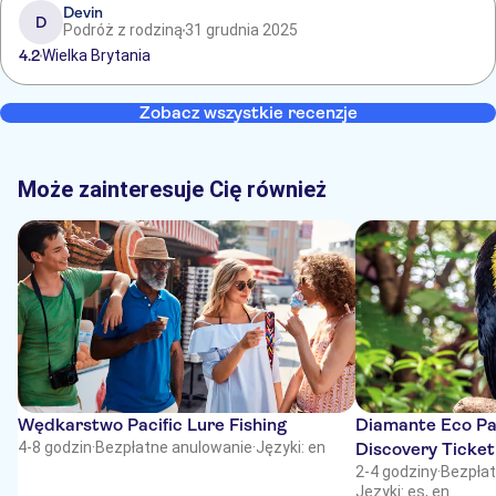
Devin
D
Podróż z rodziną
31 grudnia 2025
4.2
Wielka Brytania
Zobacz wszystkie recenzje
Może zainteresuje Cię również
Wędkarstwo Pacific Lure Fishing
Diamante Eco Pa
4-8 godzin
·
Bezpłatne anulowanie
·
Języki: en
Discovery Ticket
2-4 godziny
·
Bezpłat
Języki: es, en