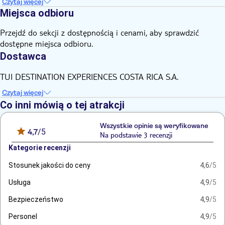
Czytaj więcej
Jedzenie dodatkowo płatne
Miejsca odbioru
Jedzenie i napoje nie są zawarte w cenie
Wycieczka zależna od warunków pogodowych
Przejdź do sekcji z dostępnością i cenami, aby sprawdzić
dostępne miejsca odbioru.
Wszystkie godziny są orientacyjne i mogą ulec zmianie
Dostawca
Anglojęzyczny przewodnik dla wszystkich narodowości
Prosimy o zapakowanie ręcznika
TUI DESTINATION EXPERIENCES COSTA RICA S.A.
Czytaj więcej
Co inni mówią o tej atrakcji
Wszystkie opinie są weryfikowane
4,7
/5
Na podstawie 3 recenzji
Kategorie recenzji
Stosunek jakości do ceny
4,6
/5
Usługa
4,9
/5
Bezpieczeństwo
4,9
/5
Personel
4,9
/5