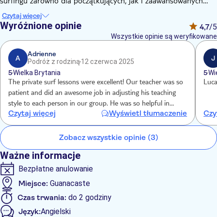
surfingu zarówno dla początkujących, jak i zaawansowanych
surferów. Podczas tych 2-godzinnych zajęć amatorzy mogą
Czytaj więcej
opanować podstawy na lądzie przed uderzeniem w fale,
Wyróżnione opinie
4,7
/5
podczas gdy doświadczeni surferzy będą doskonalić swoje
Wszystkie opinie są weryfikowane
umiejętności pod okiem doświadczonego instruktora.
Adrienne
A
J
Podróż z rodziną
12 czerwca 2025
5
Wielka Brytania
5
Wi
The private surf lessons were excellent! Our teacher was so
Luca
patient and did an awesome job in adjusting his teaching
style to each person in our group. He was so helpful in
Czytaj więcej
Wyświetl tłumaczenie
Czy
getting every person in our group up and riding the waves.
We will definitely book future tours.
Zobacz wszystkie opinie (3)
Ważne informacje
Bezpłatne anulowanie
Miejsce:
Guanacaste
Czas trwania:
do 2 godziny
Język:
Angielski