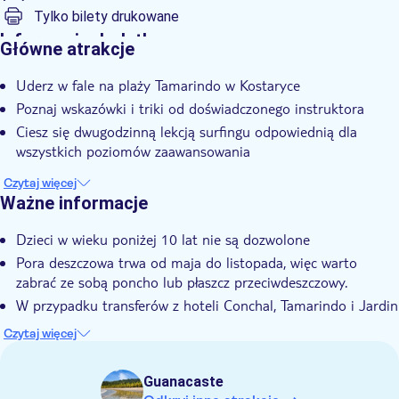
Tylko bilety drukowane
Informacje dodatkowe
Główne atrakcje
Wliczone są opłaty za wstęp
Uderz w fale na plaży Tamarindo w Kostaryce
Wycieczka z przewodnikiem
Poznaj wskazówki i triki od doświadczonego instruktora
Natychmiastowe potwierdzenie
Ciesz się dwugodzinną lekcją surfingu odpowiednią dla
Odbiór z hotelu
wszystkich poziomów zaawansowania
Czytaj więcej
Ważne informacje
Dzieci w wieku poniżej 10 lat nie są dozwolone
Pora deszczowa trwa od maja do listopada, więc warto
zabrać ze sobą poncho lub płaszcz przeciwdeszczowy.
W przypadku transferów z hoteli Conchal, Tamarindo i Jardin
del Eden Flamingo musi być co najmniej dwóch gości.
Czytaj więcej
Wycieczka nie jest dostosowana do potrzeb kobiet w ciąży
ani osób z problemami z kręgosłupem
Guanacaste
Atrakcja nieodpowiednia dla osób na wózkach inwalidzkich