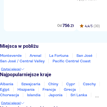
756
Zł
Od:
4,4
/5
(30)
Miejsca w pobliżu
Monteverde
Arenal
La Fortuna
San José
San José / Central Valley
Pacific Central Coast
Czytaj więcej
Najpopularniejsze kraje
Albania
Szwajcaria
Chiny
Cypr
Czechy
Egipt
Hiszpania
Francja
Grecja
Chorwacja
Islandia
Japonia
Sri Lanka
Maroko
Polska
Portugalia
Tajlandia
Czytaj więcej
Tunezja
Turcja
Wietnam