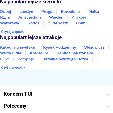
Najpopularniejsze kierunki
Dubaj
Londyn
Praga
Barcelona
Malta
Rzym
Amsterdam
Wiedeń
Kraków
Warszawa
Rodos
Budapeszt
Split
Gdańsk
Wrocław
Zakynthos
Poznań
Czytaj więcej
Sopot
Gdynia
Zakopane
Najpopularniejsze atrakcje
Katedra wawelska
Rynek Podziemny
Wezuwiusz
Wieża Eiffla
Koloseum
Kaplica Sykstyńska
Luwr
Pompeje
Bazylika świętego Piotra
Sagrada Familia
Akropol
Forum Romanum
Czytaj więcej
Etna
Wawel
Park Güell
Alhambra
Caminito del Rey
Park Narodowy Jezior Plitwickich
Energylandia
Pałac Kultury i Nauki
Koncern TUI
Polecamy