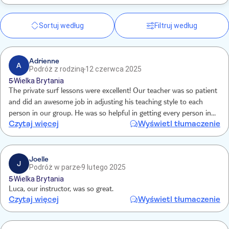
Sortuj według
Filtruj według
Adrienne
A
Podróż z rodziną
12 czerwca 2025
5
Wielka Brytania
The private surf lessons were excellent! Our teacher was so patient
and did an awesome job in adjusting his teaching style to each
person in our group. He was so helpful in getting every person in
Czytaj więcej
Wyświetl tłumaczenie
our group up and riding the waves. We will definitely book future
tours.
Joelle
J
Podróż w parze
9 lutego 2025
5
Wielka Brytania
Luca, our instructor, was so great.
Czytaj więcej
Wyświetl tłumaczenie