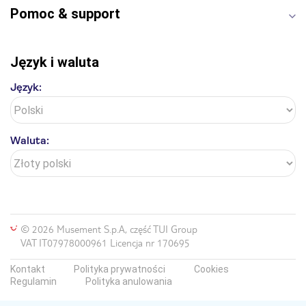
Pomoc & support
Język i waluta
Język:
Waluta:
© 2026 Musement S.p.A, część TUI Group
VAT IT07978000961 Licencja nr 170695
Kontakt
Polityka prywatności
Cookies
Regulamin
Polityka anulowania