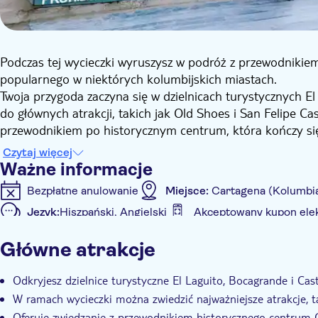
Podczas tej wycieczki wyruszysz w podróż z przewodnikiem
popularnego w niektórych kolumbijskich miastach.
Twoja przygoda zaczyna się w dzielnicach turystycznych El 
do głównych atrakcji, takich jak Old Shoes i San Felipe Ca
przewodnikiem po historycznym centrum, która kończy si
jest częścią wycieczki, gdzie możesz zrobić niezapomniane
Czytaj więcej
wspaniały panoramiczny widok. Wycieczka obejmuje równi
Ważne informacje
doświadczonego przewodnika.
Bezpłatne anulowanie
Miejsce:
Cartagena (Kolumbi
Język:
Hiszpański, Angielski
Akceptowany kupon elek
Informacje dodatkowe
Główne atrakcje
Natychmiastowe potwierdzenie
Wliczone są opłaty 
Lokalny charakter
E-Voucher
Transport w ceni
Odkryjesz dzielnice turystyczne El Laguito, Bocagrande i Cast
W ramach wycieczki można zwiedzić najważniejsze atrakcje, t
Oferuje zwiedzanie z przewodnikiem historycznego centrum 