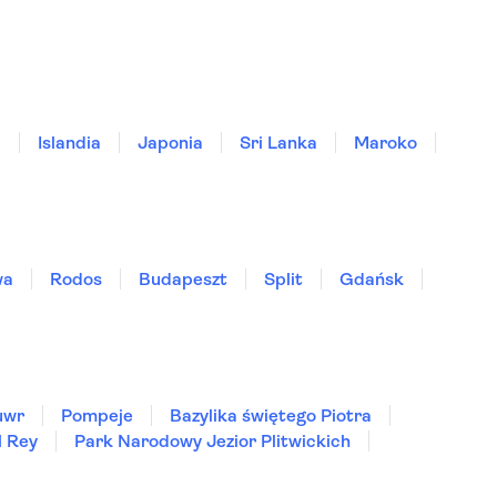
a
Islandia
Japonia
Sri Lanka
Maroko
wa
Rodos
Budapeszt
Split
Gdańsk
uwr
Pompeje
Bazylika świętego Piotra
l Rey
Park Narodowy Jezior Plitwickich