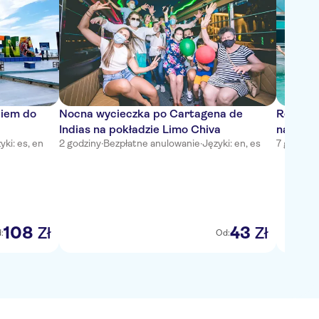
ciem do
Nocna wycieczka po Cartagena de
Rejs po
Indias na pokładzie Limo Chiva
na Wysp
yki: es, en
2 godziny
·
Bezpłatne anulowanie
·
Języki: en, es
7 godzin
·
108
43
Zł
Zł
:
Od: