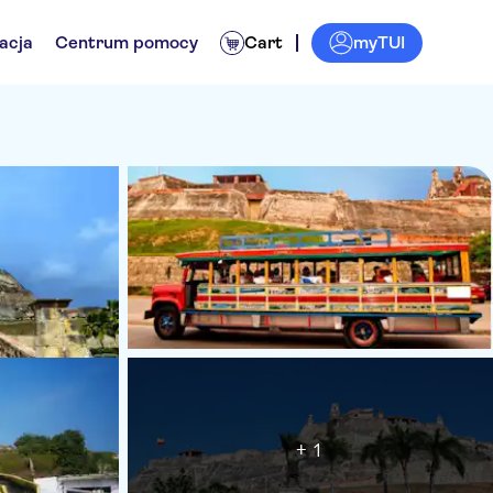
myTUI
acja
Centrum pomocy
Cart
+ 1