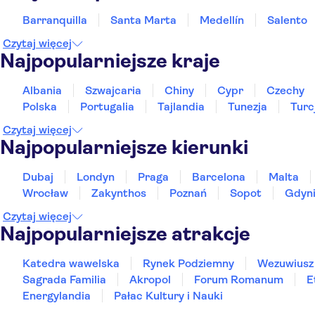
Barranquilla
Santa Marta
Medellín
Salento
Czytaj więcej
Najpopularniejsze kraje
Albania
Szwajcaria
Chiny
Cypr
Czechy
Polska
Portugalia
Tajlandia
Tunezja
Turc
Czytaj więcej
Najpopularniejsze kierunki
Dubaj
Londyn
Praga
Barcelona
Malta
Wrocław
Zakynthos
Poznań
Sopot
Gdyn
Czytaj więcej
Najpopularniejsze atrakcje
Katedra wawelska
Rynek Podziemny
Wezuwiusz
Sagrada Familia
Akropol
Forum Romanum
E
Energylandia
Pałac Kultury i Nauki