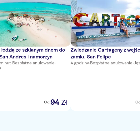
 łodzią ze szklanym dnem do
Zwiedzanie Cartageny z wejś
San Andres i namorzyn
zamku San Felipe
 minut
·
Bezpłatne anulowanie
·
4 godziny
·
Bezpłatne anulowanie
·
Jęz
s
94
Zł
Od:
Od