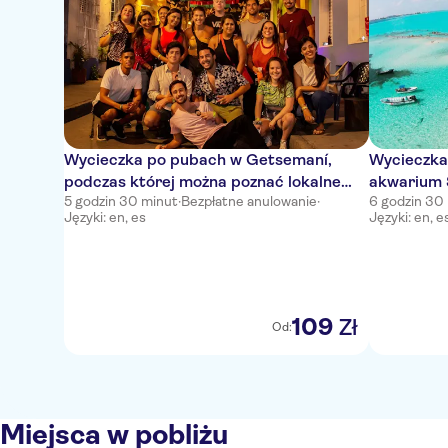
Wycieczka po pubach w Getsemaní,
Wycieczka
podczas której można poznać lokalne
akwarium 
5 godzin 30 minut
·
Bezpłatne anulowanie
·
6 godzin 30
życie nocne
Języki: en, es
Języki: en, e
109
Zł
Od:
Miejsca w pobliżu