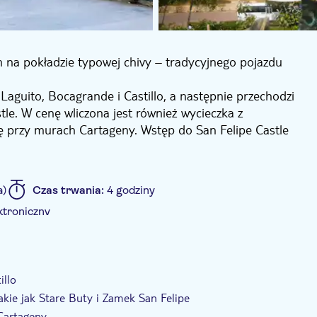
 na pokładzie typowej chivy – tradycyjnego pojazdu
Laguito, Bocagrande i Castillo, a następnie przechodzi
stle. W cenę wliczona jest również wycieczka z
ę przy murach Cartageny. Wstęp do San Felipe Castle
 zdjęcia z jego najwyższego punktu, oferującego
eż wizytę w historycznym centrum w towarzystwie
a)
Czas trwania:
4 godziny
troniczny
za wstęp
Wycieczka z przewodnikiem
e
illo
akie jak Stare Buty i Zamek San Felipe
Cartageny