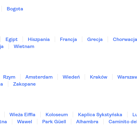
Bogota
Egipt
Hiszpania
Francja
Grecja
Chorwacj
ja
Wietnam
Rzym
Amsterdam
Wiedeń
Kraków
Warsza
ia
Zakopane
Wieża Eiffla
Koloseum
Kaplica Sykstyńska
L
tna
Wawel
Park Güell
Alhambra
Caminito de