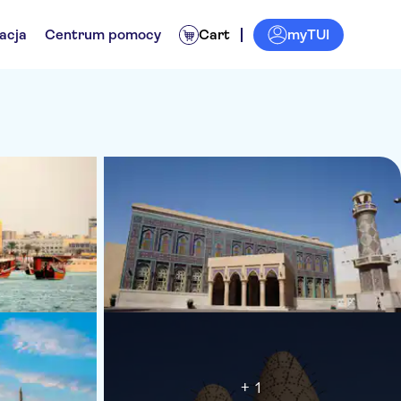
myTUI
acja
Centrum pomocy
Cart
+ 1