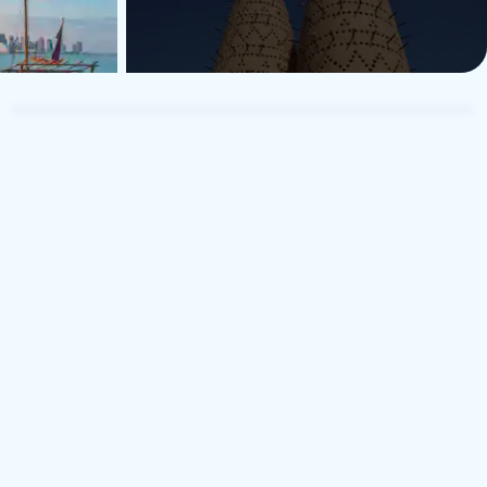
TUI Musement Traveler
T
1 sierpnia 2025
5
Włochy