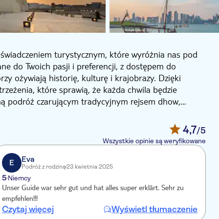
wiadczeniem turystycznym, które wyróżnia nas pod
 do Twoich pasji i preferencji, z dostępem do
y ożywiają historię, kulturę i krajobrazy. Dzięki
eżenia, które sprawią, że każda chwila będzie
ną podróż czarującym tradycyjnym rejsem dhow,
go popłyniesz po lśniących wodach i zanurzysz się w
wznosi Twoje doświadczenie na nowe wyżyny.
4,7
/5
Wszystkie opinie są weryfikowane
Eva
E
Podróż z rodziną
23 kwietnia 2025
5
Niemcy
Unser Guide war sehr gut und hat alles super erklärt. Sehr zu
empfehlen!!!
Czytaj więcej
Wyświetl tłumaczenie