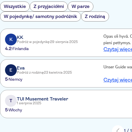
Wszystkie
Z przyjaciółmi
W parze
W pojedynkę/ samotny podróżnik
Z rodziną
KK
Opas oli hyvä. O
K
Podróż w pojedynkę
29 sierpnia 2025
pieni pettymys.
4.2
Finlandia
Czytaj więc
Eva
Unser Guide war
E
Podróż z rodziną
23 kwietnia 2025
5
Niemcy
Czytaj więc
TUI Musement Traveler
T
1 sierpnia 2025
5
Włochy
1 / 