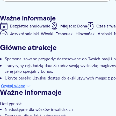
Ważne informacje
Bezpłatne anulowanie
Miejsce:
Doha
Czas trwa
Język:
Angielski, Włoski, Francuski, Hiszpański, Arabski, 
Akceptowany kupon elektroniczny
Główne atrakcje
Informacje dodatkowe
Natychmiastowe potwierdzenie
Prywatna Wycieczk
Spersonalizowane przygody: dostosowane do Twoich pasji i pr
Tradycyjny rejs łodzią dau: Zakończ swoją wycieczkę magicz
cenę jako specjalny bonus.
Ukryte perełki: Uzyskaj dostęp do ekskluzywnych miejsc z 
Małe grupy: Ciesz się indywidualną opieką i wyjątkowymi spo
Czytaj więcej
Ważne informacje
Dostępność:
Niedostępne dla wózków inwalidzkich
Dostępny dla wózków dziecięcych