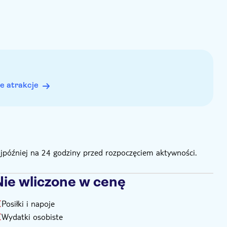
e i turyści w wieku od 2 do 79 lat mają prawo do
e atrakcje
ajpóźniej na 24 godziny przed rozpoczęciem aktywności.
Nie wliczone w cenę
Posiłki i napoje
Wydatki osobiste