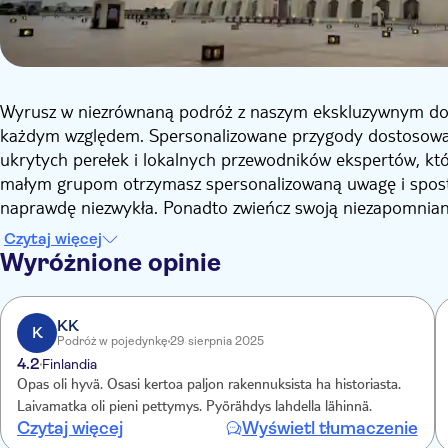
Wyrusz w niezrównaną podróż z naszym ekskluzywnym doś
każdym względem. Spersonalizowane przygody dostosowane
ukrytych perełek i lokalnych przewodników ekspertów, którz
małym grupom otrzymasz spersonalizowaną uwagę i spostrz
naprawdę niezwykła. Ponadto zwieńcz swoją niezapomnia
dołączonym jako bonus na koniec wycieczki, podczas które
Czytaj więcej
morskim dziedzictwie Kataru. To magiczny akcent, który 
Wyróżnione opinie
KK
K
Podróż w pojedynkę
29 sierpnia 2025
4.2
Finlandia
Opas oli hyvä. Osasi kertoa paljon rakennuksista ha historiasta.
Laivamatka oli pieni pettymys. Pyörähdys lahdella lähinnä.
Czytaj więcej
Wyświetl tłumaczenie