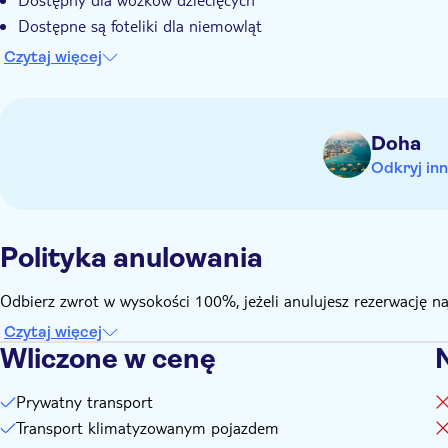
Dostępne są foteliki dla niemowląt
Dowiedz się z wyprzedzeniem:
Czytaj więcej
Ubezpieczenie od następstw nieszczęśliwych wypadków: Gości
ubezpieczenia
Po przyjeździe należy przekazać kierowcy Voucher rezerwacji.
Doha
Odkryj inn
Polityka anulowania
Odbierz zwrot w wysokości 100%, jeżeli anulujesz rezerwację n
Czytaj więcej
Wliczone w cenę
Prywatny transport
Transport klimatyzowanym pojazdem