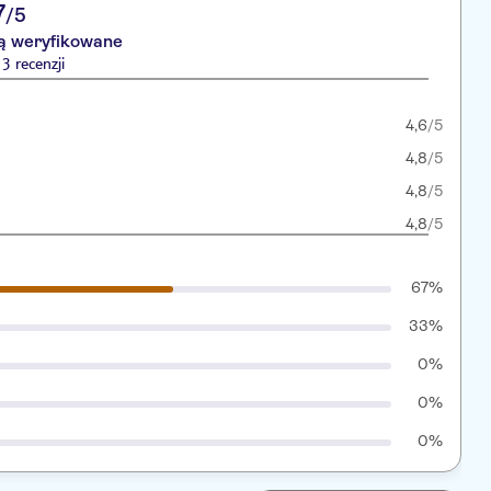
7
/5
są weryfikowane
3 recenzji
4,6
/5
4,8
/5
4,8
/5
4,8
/5
67%
33%
0%
0%
0%