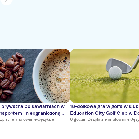
 prywatna po kawiarniach w
18-dołkowa gra w golfa w klub
nsportem i nieograniczoną
Education City Golf Club w D
zpłatne anulowanie
·
Języki: en
8 godzin
·
Bezpłatne anulowanie
·
Języ
ą