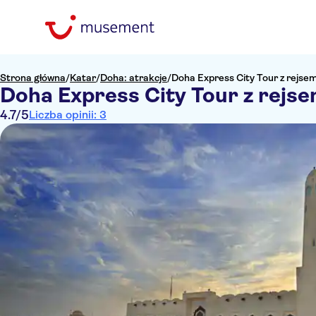
Strona główna
/
Katar
/
Doha: atrakcje
/
Doha Express City Tour z rejse
Doha Express City Tour z rejs
4.7
/5
Liczba opinii: 3