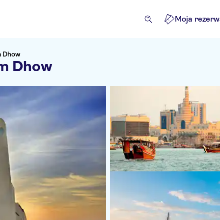
Moja rezerw
m Dhow
em Dhow