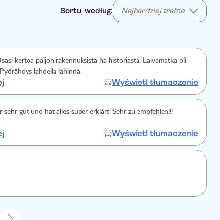
Sortuj według:
Najbardziej trafne
sasi kertoa paljon rakennuksista ha historiasta. Laivamatka oli
 Pyörähdys lahdella lähinnä.
ej
Wyświetl tłumaczenie
 sehr gut und hat alles super erklärt. Sehr zu empfehlen!!!
ej
Wyświetl tłumaczenie
1