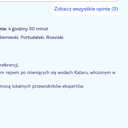
Zobacz wszystkie opinie (3)
nia:
4 godziny 30 minut
Niemiecki, Portugalski, Rosyjski
a
Odbiór z hotelu
Transport w cenie
eferencji.
nym rejsem po mieniących się wodach Kataru, wliczonym w
pomocą lokalnych przewodników-ekspertów.
strzeżeniami.