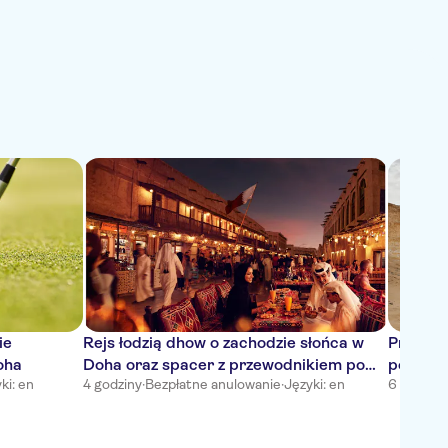
ie
Rejs łodzią dhow o zachodzie słońca w
Prywatn
oha
Doha oraz spacer z przewodnikiem po
podwiec
ki: en
4 godziny
·
Bezpłatne anulowanie
·
Języki: en
6 godzin
·
ulicznych straganach z jedzeniem
wyjazd 