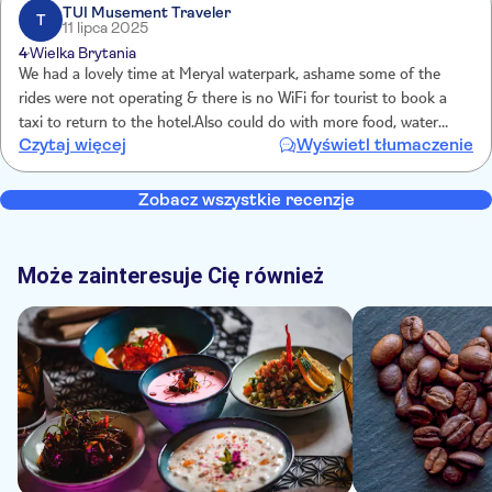
TUI Musement Traveler
T
11 lipca 2025
4
Wielka Brytania
We had a lovely time at Meryal waterpark, ashame some of the
rides were not operating & there is no WiFi for tourist to book a
taxi to return to the hotel.Also could do with more food, water
Czytaj więcej
Wyświetl tłumaczenie
stations for ice cream/snacks Overall my son had a fantastic time,
thank you
Zobacz wszystkie recenzje
Może zainteresuje Cię również