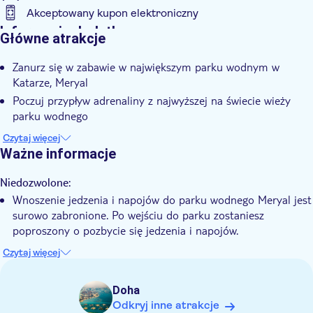
Akceptowany kupon elektroniczny
Informacje dodatkowe
Główne atrakcje
Natychmiastowe potwierdzenie
Zanurz się w zabawie w największym parku wodnym w
Wheelchair access
Katarze, Meryal
Poczuj przypływ adrenaliny z najwyższej na świecie wieży
parku wodnego
Zrelaksuj się na spokojnej plaży po ekscytujących
Czytaj więcej
przejażdżkach
Ważne informacje
Ciesz się pysznymi smakołykami w zachęcających punktach
gastronomicznych
Niedozwolone:
Wnoszenie jedzenia i napojów do parku wodnego Meryal jest
Stwórz trwałe wspomnienia wśród piękna Zatoki Arabskiej
surowo zabronione. Po wejściu do parku zostaniesz
poproszony o pozbycie się jedzenia i napojów.
Dowiedz się z wyprzedzeniem:
Czytaj więcej
Bilet dla osoby dorosłej obowiązuje gości o wzroście 1,22 m
lub wyższym.
Doha
Dzieciom w wieku poniżej 14 lat musi towarzyszyć
Odkryj inne atrakcje