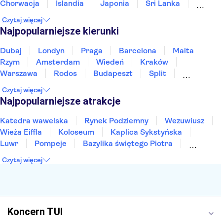
Chorwacja
Islandia
Japonia
Sri Lanka
Maroko
Polska
Portugalia
Tajlandia
Czytaj więcej
Tunezja
Turcja
Wietnam
Najpopularniejsze kierunki
Dubaj
Londyn
Praga
Barcelona
Malta
Rzym
Amsterdam
Wiedeń
Kraków
Warszawa
Rodos
Budapeszt
Split
Gdańsk
Wrocław
Zakynthos
Poznań
Czytaj więcej
Sopot
Gdynia
Zakopane
Najpopularniejsze atrakcje
Katedra wawelska
Rynek Podziemny
Wezuwiusz
Wieża Eiffla
Koloseum
Kaplica Sykstyńska
Luwr
Pompeje
Bazylika świętego Piotra
Sagrada Familia
Akropol
Forum Romanum
Czytaj więcej
Etna
Wawel
Park Güell
Alhambra
Caminito del Rey
Park Narodowy Jezior Plitwickich
Energylandia
Pałac Kultury i Nauki
Koncern TUI