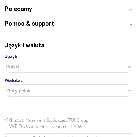
Polecamy
Pomoc & support
Język i waluta
Język:
Waluta:
© 2026 Musement S.p.A, część TUI Group
VAT IT07978000961 Licencja nr 170695