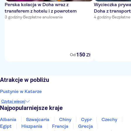
Perska kolacja w Doha wraz z
Wycieczka prywa
transferem z hotelu i z powrotem
Doha z transport
3 godziny
·
Bezpłatne anulowanie
degustacją
4 godziny
·
Bezpłatne
150
Zł
Od:
Atrakcje w pobliżu
Pustynie w Katarze
Czytaj więcej
Najpopularniejsze kraje
Albania
Szwajcaria
Chiny
Cypr
Czechy
Egipt
Hiszpania
Francja
Grecja