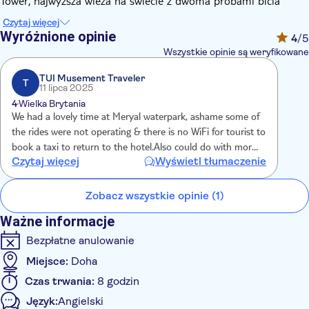
Tower, najwyższa wieża na świecie z dwoma próbami bicia
rekordu Guinnessa na najwyższą wieżę parku wodnego, jest
Czytaj więcej
jedną z najbardziej ekscytujących atrakcji parku.
Wyróżnione opinie
4
/5
Po ekscytujących przygodach na przejażdżkach, dlaczego nie
Wszystkie opinie są weryfikowane
wybrać się na spokojny spacer na plażę? Piaszczyste brzegi
oferują spokojne miejsce, w którym można się zrelaksować i
TUI Musement Traveler
T
11 lipca 2025
rozkoszować słońcem. Poczuj miękki piasek pod stopami,
4
Wielka Brytania
wsłuchaj się w delikatne uderzanie fal i pozwól, by owiewała Cię
We had a lovely time at Meryal waterpark, ashame some of
chłodna morska bryza. A gdy poczujesz głód, zachęcające
the rides were not operating & there is no WiFi for tourist to
punkty gastronomiczne są gotowe do serwowania pysznych
book a taxi to return to the hotel.Also could do with more
przysmaków.
Czytaj więcej
Wyświetl tłumaczenie
food, water stations for ice cream/snacks Overall my son
Park wodny Meryal to nie tylko wysokooktanowe emocje; to
had a fantastic time, thank you
także tworzenie trwałych wspomnień pośród piękna Zatoki
Zobacz wszystkie opinie (1)
Arabskiej. Dzięki różnorodnym opcjom rozrywki i
spektakularnym widokom, Meryal Waterpark obiecuje dzień
Ważne informacje
niezrównanej zabawy pod słońcem.
Bezpłatne anulowanie
Miejsce:
Doha
Czas trwania:
8 godzin
Język:
Angielski