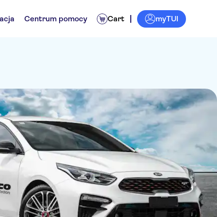
myTUI
acja
Centrum pomocy
Cart