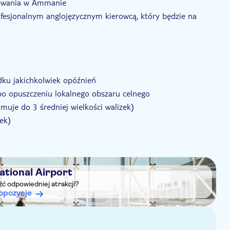
rowania w Ammanie
sjonalnym anglojęzycznym kierowcą, który będzie na
dku jakichkolwiek opóźnień
po opuszczeniu lokalnego obszaru celnego
muje do 3 średniej wielkości walizek)
ek)
potrzebujesz więcej czasu, możesz skontaktować się z
 opłacie)
ational Airport
eźć odpowiedniej atrakcji?
opozycje