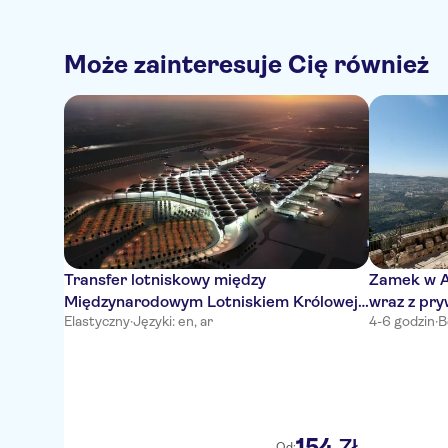
Może zainteresuje Cię również
Transfer lotniskowy między
Zamek w Aj
Międzynarodowym Lotniskiem Królowej
wraz z pr
Elastyczny
·
Języki: en, ar
4-6 godzin
·
B
Alii a Ammanem
154
Zł
Od: