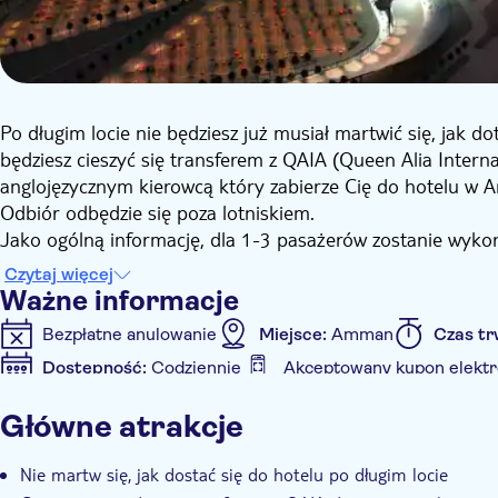
Po długim locie nie będziesz już musiał martwić się, jak 
będziesz cieszyć się transferem z QAIA (Queen Alia Inter
anglojęzycznym kierowcą który zabierze Cię do hotelu w 
Odbiór odbędzie się poza lotniskiem.
Jako ogólną informację, dla 1-3 pasażerów zostanie wyko
na osobę. Dla 4-7 pasażerów zostanie użyty minivan i doz
Czytaj więcej
Ważne informacje
Bezpłatne anulowanie
Miejsce:
Amman
Czas tr
Dostępność:
Codziennie
Akceptowany kupon elektr
Informacje dodatkowe
Główne atrakcje
Natychmiastowe potwierdzenie
Bez kolejki
Ofi
Odbiór z hotelu
Transport w cenie
Nie martw się, jak dostać się do hotelu po długim locie