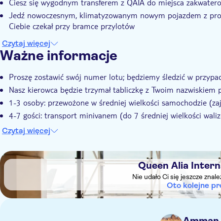
Ciesz się wygodnym transferem z QAIA do miejsca zakwate
Jedź nowoczesnym, klimatyzowanym nowym pojazdem z profe
Ciebie czekał przy bramce przylotów
Czytaj więcej
Ważne informacje
Proszę zostawić swój numer lotu; będziemy śledzić w przypa
Nasz kierowca będzie trzymał tabliczkę z Twoim nazwiskiem 
1-3 osoby: przewożone w średniej wielkości samochodzie (zaj
4-7 gości: transport minivanem (do 7 średniej wielkości waliz
Nasz kierowca będzie czekał na Ciebie przez 90 minut, jeśli 
Czytaj więcej
numerami na kuponie (może podlegać niewielkiej dodatkowej
DSA1Queen Alia International Airport
Queen Alia Intern
Nie udało Ci się jeszcze znal
Oto kolejne pr
Amman