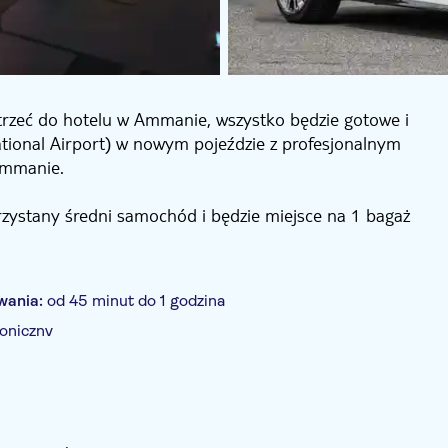
dotrzeć do hotelu w Ammanie, wszystko będzie gotowe i
national Airport) w nowym pojeździe z profesjonalnym
Ammanie.
rzystany średni samochód i będzie miejsce na 1 bagaż
wolony jest 1 bagaż na osobę.
wania:
od 45 minut do 1 godzina
oniczny
cjalny pośrednik
E-Voucher
Mała grupa