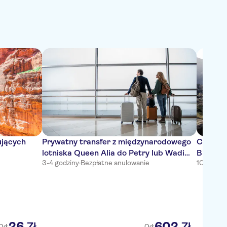
ujących
Prywatny transfer z międzynarodowego
Cały dz
lotniska Queen Alia do Petry lub Wadi
Biosfer
3-4 godziny
·
Bezpłatne anulowanie
10-11 god
Rum
przewod
26
602
Zł
Zł
Od:
Od: