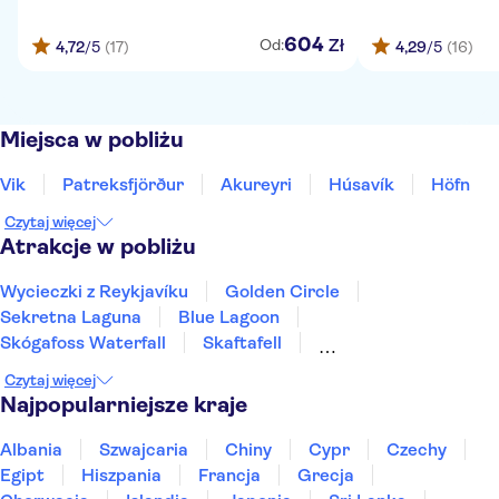
604
Zł
Od:
4,72
/5
(17)
4,29
/5
(16)
Miejsca w pobliżu
Vik
Patreksfjörður
Akureyri
Húsavík
Höfn
Czytaj więcej
Atrakcje w pobliżu
Wycieczki z Reykjavíku
Golden Circle
Sekretna Laguna
Blue Lagoon
Skógafoss Waterfall
Skaftafell
Sky Lagoon, Reykjavik
Jökulsárlón
Czytaj więcej
Park Narodowy Thingvellir
Krater Kerid
Najpopularniejsze kraje
Myvatn Nature Baths
Whales of Iceland
Miedzynarodowe Lotnisko w Keflavíku
Albania
Szwajcaria
Chiny
Cypr
Czechy
Wrak samolotu DC-3
Perlan
Egipt
Hiszpania
Francja
Grecja