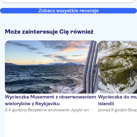
were unable to see the lights with the naked eye but could through
a camera lens, glad we went.
Zobacz wszystkie recenzje
Może zainteresuje Cię również
Wycieczka Musement z obserwowaniem
Wycieczka do mu
wielorybów z Reykjaviku
Islandii
2-4 godziny
·
Bezpłatne anulowanie
·
Języki: en
ponad 8 godzin
·
Bezp