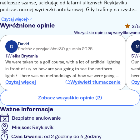
najlepsze szanse, uciekając od latarni ulicznych Reykjaviku
podczas nocnej wycieczki autokarowej. Gdy trafimy na czyste i
rozgwieżdżone niebo, istnieje duża szansa na uchwycenie
Czytaj więcej
świateł, gdy świecą nad nami.
Wyróżnione opinie
3
/5
Wszystkie opinie są weryfikowane
David
D
M
Podróż z przyjaciółmi
30 grudnia 2025
1
Wielka Brytania
5
Wi
We were taken to a golf course, with a lot of artificial lighting
Our 
in front of us, so how are you going to see the northern
went
lights? There was no methodology of how we were going to
been
Czytaj więcej
Wyświetl tłumaczenie
Czy
see the lights, no camera, laptop, meteorological
quit
information, other than if we don’t see the lights, we will
ther
leave by 11.30/ 12.00
ligh
Zobacz wszystkie opinie (2)
glad
Ważne informacje
Bezpłatne anulowanie
Miejsce:
Reykjavík
Czas trwania:
od 2 godziny do 4 godziny