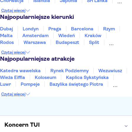
Chorwacja
Islandia
Japonia
Sri Lanka
Maroko
Polska
Portugalia
Tajlandia
Czytaj więcej
Tunezja
Turcja
Wietnam
Najpopularniejsze kierunki
Dubaj
Londyn
Praga
Barcelona
Rzym
Malta
Amsterdam
Wiedeń
Kraków
Rodos
Warszawa
Budapeszt
Split
Gdańsk
Wrocław
Zakynthos
Poznań
Czytaj więcej
Sopot
Gdynia
Zakopane
Najpopularniejsze atrakcje
Katedra wawelska
Rynek Podziemny
Wezuwiusz
Wieża Eiffla
Koloseum
Kaplica Sykstyńska
Luwr
Pompeje
Bazylika świętego Piotra
Sagrada Familia
Akropol
Forum Romanum
Czytaj więcej
Etna
Wawel
Park Güell
Alhambra
Caminito del Rey
Park Narodowy Jezior Plitwickich
Energylandia
Pałac Kultury i Nauki
Koncern TUI