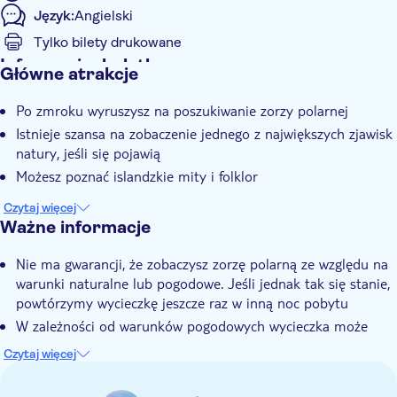
Język:
Angielski
Tylko bilety drukowane
Informacje dodatkowe
Główne atrakcje
Wycieczka z przewodnikiem
Po zmroku wyruszysz na poszukiwanie zorzy polarnej
Natychmiastowe potwierdzenie
Istnieje szansa na zobaczenie jednego z największych zjawisk
Odbiór z hotelu
natury, jeśli się pojawią
Możesz poznać islandzkie mity i folklor
Czytaj więcej
Ważne informacje
Nie ma gwarancji, że zobaczysz zorzę polarną ze względu na
warunki naturalne lub pogodowe. Jeśli jednak tak się stanie,
powtórzymy wycieczkę jeszcze raz w inną noc pobytu
W zależności od warunków pogodowych wycieczka może
zostać odwołana lub przełożona na inny termin z krótkim
Czytaj więcej
wyprzedzeniem.
Prosimy o zapakowanie ciepłych ubrań