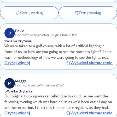
Sortuj według
Filtruj według
David
D
Podróż z przyjaciółmi
30 grudnia 2025
1
Wielka Brytania
We were taken to a golf course, with a lot of artificial lighting in
front of us, so how are you going to see the northern lights? There
was no methodology of how we were going to see the lights, no
Czytaj więcej
Wyświetl tłumaczenie
camera, laptop, meteorological information, other than if we don’t
see the lights, we will leave by 11.30/ 12.00
Maggs
M
Podróż w parze
14 marca 2024
5
Wielka Brytania
Our original booking was cancelled due to cloud , so we went the
following evening which was hard on us as we'd been out all day on
another excursion. I think this is done quite regularly as they had a
Czytaj więcej
Wyświetl tłumaczenie
large coach to fill. When we got there if was very cold and icy, we