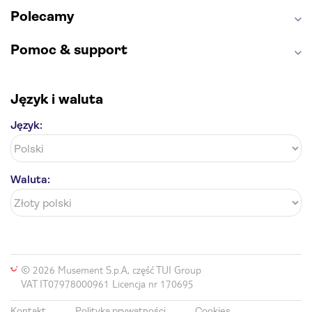
Polecamy
Pomoc & support
Język i waluta
Język:
Waluta:
© 2026 Musement S.p.A, część TUI Group
VAT IT07978000961 Licencja nr 170695
Kontakt
Polityka prywatności
Cookies