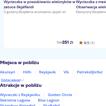
Wycieczka w poszukiwaniu wielorybów w
Wycieczka z mask
zatoce Skjálfandi
Obserwacja wiel
3 godziny
·
Bezpłatne anulowanie
·
Języki: en
Húsavík
Elastyczny
·
Bezpłatn
351
Zł
Od:
5
/5
(3)
Miejsca w pobliżu
Akureyri
Höfn
Reykjavík
Vik
Patreksfjörður
Czytaj więcej
Atrakcje w pobliżu
Wycieczki z Reykjavíku
Golden Circle
Sekretna Laguna
Blue Lagoon
Skógafoss Waterfall
Skaftafell