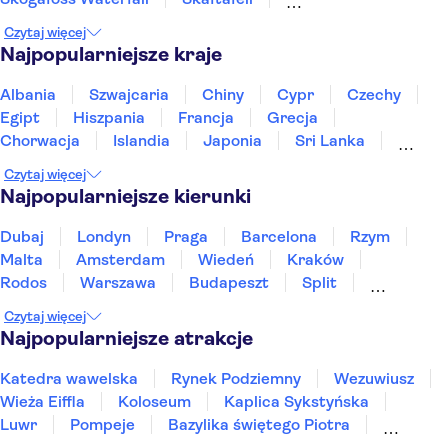
Sky Lagoon, Reykjavik
Jökulsárlón
Czytaj więcej
Park Narodowy Thingvellir
Krater Kerid
Najpopularniejsze kraje
Myvatn Nature Baths
Whales of Iceland
Miedzynarodowe Lotnisko w Keflavíku
Albania
Szwajcaria
Chiny
Cypr
Czechy
Wrak samolotu DC-3
Perlan
Egipt
Hiszpania
Francja
Grecja
Chorwacja
Islandia
Japonia
Sri Lanka
Maroko
Polska
Portugalia
Tajlandia
Czytaj więcej
Tunezja
Turcja
Wietnam
Najpopularniejsze kierunki
Dubaj
Londyn
Praga
Barcelona
Rzym
Malta
Amsterdam
Wiedeń
Kraków
Rodos
Warszawa
Budapeszt
Split
Gdańsk
Wrocław
Zakynthos
Poznań
Czytaj więcej
Sopot
Gdynia
Zakopane
Najpopularniejsze atrakcje
Katedra wawelska
Rynek Podziemny
Wezuwiusz
Wieża Eiffla
Koloseum
Kaplica Sykstyńska
Luwr
Pompeje
Bazylika świętego Piotra
Sagrada Familia
Akropol
Forum Romanum