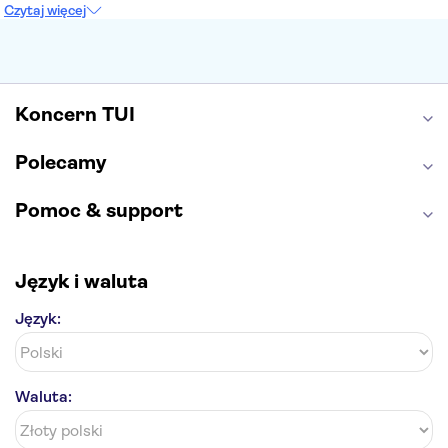
Czytaj więcej
Etna
Wawel
Park Güell
Alhambra
Caminito del Rey
Park Narodowy Jezior Plitwickich
Energylandia
Pałac Kultury i Nauki
Koncern TUI
Polecamy
Pomoc & support
Język i waluta
Język:
Waluta: