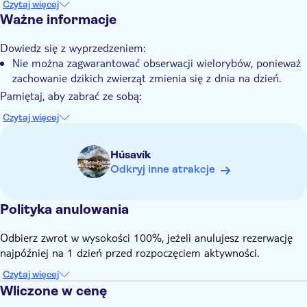
Czytaj więcej
Poszukaj i znajdź swój wewnętrzny spokój w tych
Ważne informacje
niesamowitych krajobrazach
Dowiedz się z wyprzedzeniem:
Poczuj dreszczyk emocji podczas bliskiego spotkania z dziką
Nie można zagwarantować obserwacji wielorybów, ponieważ
przyrodą
zachowanie dzikich zwierząt zmienia się z dnia na dzień.
Pamiętaj, aby zabrać ze sobą:
Upewnij się, że masz na sobie ciepłą odzież ze względu na
Czytaj więcej
niskie temperatury.
Húsavík
Odkryj inne atrakcje
Polityka anulowania
Odbierz zwrot w wysokości 100%, jeżeli anulujesz rezerwację
najpóźniej na 1 dzień przed rozpoczęciem aktywności.
Czytaj więcej
Wliczone w cenę