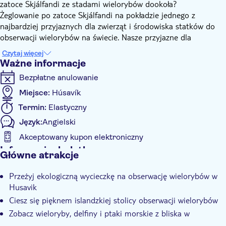
zatoce Skjálfandi ze stadami wielorybów dookoła?
Żeglowanie po zatoce Skjálfandi na pokładzie jednego z
najbardziej przyjaznych dla zwierząt i środowiska statków do
obserwacji wielorybów na świecie. Nasze przyjazne dla
środowiska łodzie są zasilane energią elektryczną, dzięki czemu
Czytaj więcej
są całkowicie ciche. Będziesz ślizgać się po morzu, pozwalając ci
Ważne informacje
cicho zbliżyć się do wielorybów w ich naturalnym środowisku,
Bezpłatne anulowanie
powodując ich minimalne zakłócenia.
Wycieczka Husavik Original Silent Whale Watching to jedyna w
Miejsce:
Húsavík
swoim rodzaju okazja do obserwowania wielorybów przy
Termin:
Elastyczny
jednoczesnym zmniejszeniu śladu węglowego do zera.
Język:
Angielski
Elektryczna, przyjazna dla środowiska, neutralna pod względem
emisji dwutlenku węgla łódź to doświadczenie, którego nigdy
Akceptowany kupon elektroniczny
nie zapomnisz! Zrównoważone podejście do natury łączy się z
Informacje dodatkowe
Główne atrakcje
profesjonalną załogą, specjalnie przeszkoloną w zakresie
Natychmiastowe potwierdzenie
odpowiedzialnego postępowania z wielorybami.
Przeżyj ekologiczną wycieczkę na obserwację wielorybów w
Przewodnik ekspert
Husavik
E-Voucher
Ciesz się pięknem islandzkiej stolicy obserwacji wielorybów
Zobacz wieloryby, delfiny i ptaki morskie z bliska w
naturalnym środowisku