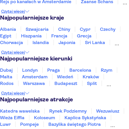
Rejs po kanałach w Amsterdamie
Zaanse Schans
Royal Palace of Amsterdam
Keukenhof
Czytaj więcej
Zamek Muiderslot
Fabrique des Lumières
Najpopularniejsze kraje
A'DAM Lookout
Anne Frank
Muzeum Morskie w Rotterdamie
Rijksmuseum
Albania
Szwajcaria
Chiny
Cypr
Czechy
Egipt
Hiszpania
Francja
Grecja
Chorwacja
Islandia
Japonia
Sri Lanka
Maroko
Polska
Portugalia
Tajlandia
Czytaj więcej
Tunezja
Turcja
Wietnam
Najpopularniejsze kierunki
Dubaj
Londyn
Praga
Barcelona
Rzym
Malta
Amsterdam
Wiedeń
Kraków
Rodos
Warszawa
Budapeszt
Split
Gdańsk
Wrocław
Zakynthos
Poznań
Czytaj więcej
Sopot
Gdynia
Zakopane
Najpopularniejsze atrakcje
Katedra wawelska
Rynek Podziemny
Wezuwiusz
Wieża Eiffla
Koloseum
Kaplica Sykstyńska
Luwr
Pompeje
Bazylika świętego Piotra