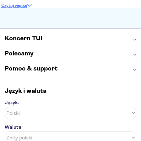
Sagrada Familia
Akropol
Forum Romanum
Czytaj więcej
Etna
Wawel
Park Güell
Alhambra
Caminito del Rey
Park Narodowy Jezior Plitwickich
Energylandia
Pałac Kultury i Nauki
Koncern TUI
Polecamy
Pomoc & support
Język i waluta
Język:
Waluta: