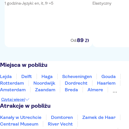
1 godzina
·
Języki: en, it, fr +5
Elastyczny
89
Zł
Od:
Miejsca w pobliżu
Lejda
Delft
Haga
Scheveningen
Gouda
Rotterdam
Noordwijk
Dordrecht
Haarlem
Amsterdam
Zaandam
Breda
Almere
Volendam
Roosendaal
Czytaj więcej
Atrakcje w pobliżu
Kanały w Utrechcie
Domtoren
Zamek de Haar
Centraal Museum
River Vecht