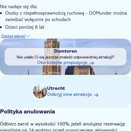
Nie nadaje się dla:
Osoby z niepełnosprawnością ruchową - DOMunder można
zwiedzać wyłącznie po schodach
Dzieci poniżej 8 lat
Dowiedz się z wyprzedzeniem:
Czytaj więcej
W DOMunder zawsze jest 17 stopni Celsjusza. Upewnij się,
DSA1Domtoren
że jesteś odpowiednio ubrany
Domtoren
Przed rozpoczęciem wycieczki należy odłożyć bagaże do
Nie udało Ci się jeszcze znaleźć odpowiedniej atrakcji?
szafek na miejscu
Oto kolejne propozycje
Utrecht
Odkryj inne atrakcje
Polityka anulowania
Odbierz zwrot w wysokości 100%, jeżeli anulujesz rezerwację
najpóźniej na 24 godziny przed rozpoczęciem aktywności.