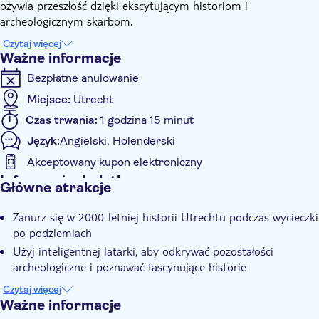
ożywia przeszłość dzięki ekscytującym historiom i
archeologicznym skarbom.
Przeżyj epokę rzymską, okres średniowiecza i niszczycielską
Czytaj więcej
burzę z 1674 r., która spowodowała zawalenie się nawy głównej
Ważne informacje
kościoła Dom Church podczas wycieczki z przewodnikiem pod
Bezpłatne anulowanie
nowoczesnym miastem. Odkryj, gdzie to wszystko się zaczęło w
DoMunder!
Miejsce:
Utrecht
Czas trwania:
1 godzina 15 minut
Język:
Angielski, Holenderski
Akceptowany kupon elektroniczny
Informacje dodatkowe
Główne atrakcje
Natychmiastowe potwierdzenie
Zanurz się w 2000-letniej historii Utrechtu podczas wycieczki
Wliczone są opłaty za wstęp
po podziemiach
Wycieczka z przewodnikiem
Użyj inteligentnej latarki, aby odkrywać pozostałości
Przewodnik ekspert
archeologiczne i poznawać fascynujące historie
Przeżyj czasy rzymskie, średniowiecze i niszczycielską burzę z
E-Voucher
Czytaj więcej
1674 roku
Ważne informacje
Z audioprzewodnikiem