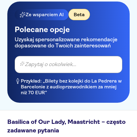
Ze wsparciem AI
Beta
Polecane opcje
Uzyskaj spersonalizowane rekomendacje
dopasowane do Twoich zainteresowań
Zapytaj o cokolwiek...
Przykład: „Bilety bez kolejki do La Pedrera w
Barcelonie z audioprzewodnikiem za mniej
niż 70 EUR”
Basilica of Our Lady, Maastricht – często
zadawane pytania