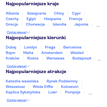
Zaanse Schans
Royal Palace of Amsterdam
Najpopularniejsze kraje
Keukenhof
Fabrique des Lumières
Zamek Muiderslot
Albania
Szwajcaria
Chiny
Cypr
Muzeum Morskie w Rotterdamie
Czechy
Egipt
Hiszpania
Francja
A'DAM Lookout
Anne Frank
Rijksmuseum
Grecja
Chorwacja
Islandia
Japonia
Sri Lanka
Maroko
Polska
Portugalia
Czytaj więcej
Tajlandia
Tunezja
Turcja
Wietnam
Najpopularniejsze kierunki
Dubaj
Londyn
Praga
Barcelona
Rzym
Malta
Amsterdam
Wiedeń
Kraków
Rodos
Warszawa
Budapeszt
Split
Gdańsk
Wrocław
Zakynthos
Czytaj więcej
Poznań
Sopot
Gdynia
Zakopane
Najpopularniejsze atrakcje
Katedra wawelska
Rynek Podziemny
Wezuwiusz
Wieża Eiffla
Koloseum
Kaplica Sykstyńska
Luwr
Pompeje
Bazylika świętego Piotra
Sagrada Familia
Czytaj więcej
Akropol
Forum Romanum
Etna