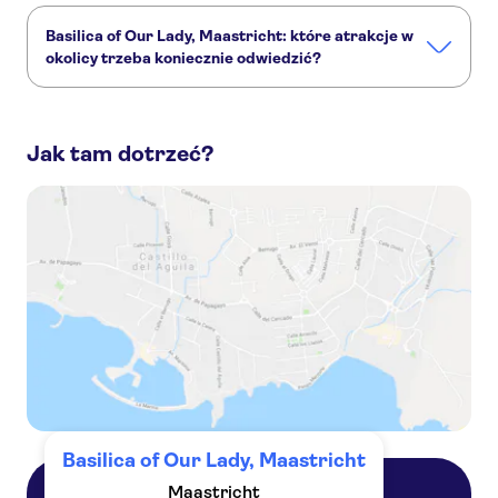
Basilica of Our Lady, Maastricht: które atrakcje w
okolicy trzeba koniecznie odwiedzić?
Basilica of Our Lady, Maastricht to bardzo ciekawe miejsce,
a dodatkowo w pobliżu znajdziesz inne zabytki:
Jak tam dotrzeć?
St. Servatius Bridge
Château Neercanne
Basilica of Saint Servatius
Vrijthof
Basilica of Our Lady, Maastricht
Maastricht